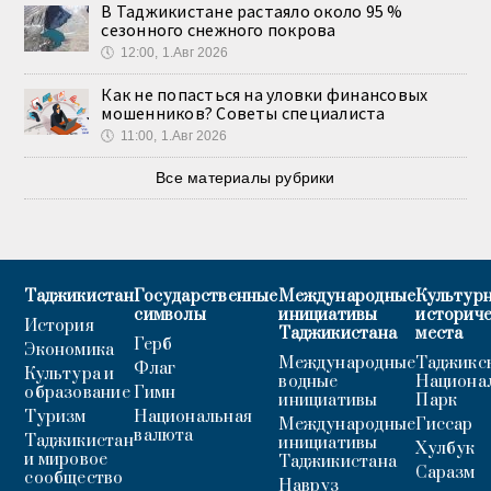
В Таджикистане растаяло около 95 %
сезонного снежного покрова
🕔
12:00, 1.Авг 2026
Как не попасться на уловки финансовых
мошенников? Советы специалиста
🕔
11:00, 1.Авг 2026
Все материалы рубрики
Таджикистан
Государственные
Международные
Культурн
символы
инициативы
историч
История
Таджикистана
места
Герб
Экономика
Международные
Таджикс
Флаг
Культура и
водные
Национа
образование
Гимн
инициативы
Парк
Туризм
Национальная
Международные
Гиссар
валюта
Таджикистан
инициативы
Хулбук
и мировое
Таджикистана
Саразм
сообщество
Навруз