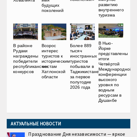
развитию
будущих
внутреннего
поколений
туризма
В Нью-
В районе
Возрос
Более 889
Йорке
Рудаки
интерес
тысяч
представлены
награждены
туристов к
иностранных
итоги
победители
историческим
туристов
Четвёртой
республиканских
местам
побывали в
Международной
конкурсов
Хатлонской
Таджикистане
конференции
области
за первое
высокого
полугодие
уровня по
2026 года
водным
ресурсам в
Душанбе
АКТУАЛЬНЫЕ НОВОСТИ
Празднование Дня независимости — яркое