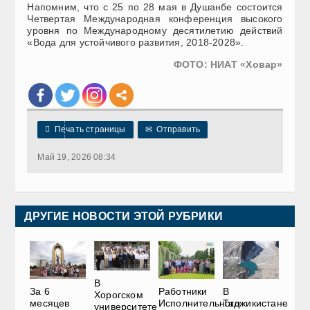
Напомним, что с 25 по 28 мая в Душанбе состоится
Четвертая Международная конференция высокого
уровня по Международному десятилетию действий
«Вода для устойчивого развития, 2018-2028».
ФОТО: НИАТ «Ховар»

Печать страницы
✉
Отправить
Май 19, 2026 08:34
ДРУГИЕ НОВОСТИ ЭТОЙ РУБРИКИ
В
За 6
Работники
В
Хорогском
месяцев
Исполнительного
Таджикистане
университете