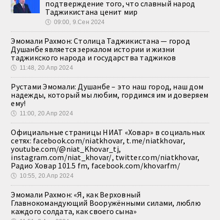
подтверждение того, что славный народ
Таджикистана ценит мир
🕔
09:00, 9.Сен 2024
Эмомали Рахмон: Столица Таджикистана — город
Душанбе является зеркалом истории и жизни
таджикского народа и государства таджиков
🕔
11:48, 20.Апр 2024
Рустами Эмомали: Душанбе – это наш город, наш дом
надежды, который мы любим, гордимся им и доверяем
ему!
🕔
11:00, 20.Апр 2024
Официальные страницы НИАТ «Ховар» в социальных
сетях: facebook.com/niatkhovar, t.me/niatkhovar,
youtube.com/@niat_Khovar_tj,
instagram.com/niat_khovar/, twitter.com/niatkhovar,
Радио Ховар 101.5 fm, facebook.com/khovarfm/
🕔
10:55, 20.Апр 2024
Эмомали Рахмон: «Я, как Верховный
Главнокомандующий Вооружёнными силами, люблю
каждого солдата, как своего сына»