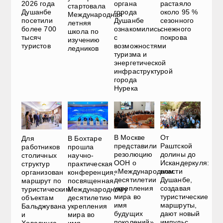
2026 года
органа
растаяло
стартовала
Душанбе
города
около 95 %
Международная
посетили
Душанбе
сезонного
летняя
более 700
ознакомились
снежного
школа по
тысяч
с
покрова
изучению
туристов
возможностями
ледников
туризма и
энергетической
инфраструктурой
города
Нурека
В Москве
От
В Бохтаре
Для
представили
Раштcкой
прошла
работников
резолюцию
долины до
научно-
столичных
ООН о
Искандеркуля:
практическая
структур
«Международном
власти
конференция,
организован
десятилетии
Душанбе,
посвященная
маршрут по
укрепления
создавая
Международному
туристическим
мира во
туристические
десятилетию
объектам
имя
маршруты,
укрепления
Бальджувана
будущих
дают новый
мира во
и
поколений»
импульс
имя
Ховалинга