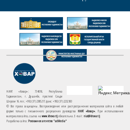
НИАТ «Ховар»: 734018, Республика
Таджикистан, г. Душанбе, проспект Саъди
Шерози 16. тел.: +992 (37) 2385217, факс: +992 (37) 2232383
© Все права защищены. Воспроизведение или распространение материалов сайта в любой
форме только с письменного разрешения руководства
НИАТ «Ховар»
. При использовании
материалов сайта, ссылка на
www.khovar.tj
обязательна. E-mail:
niat@khovar.tj
Разработка сайта:
Рекламное агентство "adMedia"