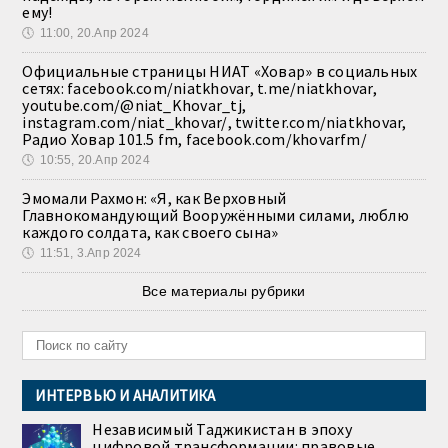
ему!
🕔
11:00, 20.Апр 2024
Официальные страницы НИАТ «Ховар» в социальных
сетях: facebook.com/niatkhovar, t.me/niatkhovar,
youtube.com/@niat_Khovar_tj,
instagram.com/niat_khovar/, twitter.com/niatkhovar,
Радио Ховар 101.5 fm, facebook.com/khovarfm/
🕔
10:55, 20.Апр 2024
Эмомали Рахмон: «Я, как Верховный
Главнокомандующий Вооружёнными силами, люблю
каждого солдата, как своего сына»
🕔
11:51, 3.Апр 2024
Все материалы рубрики
ИНТЕРВЬЮ И АНАЛИТИКА
Независимый Таджикистан в эпоху
цифровой трансформации: правовые