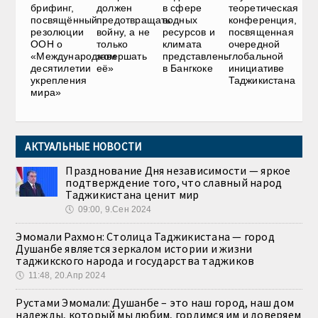
брифинг,
должен
в сфере
теоретическая
посвящённый
предотвращать
водных
конференция,
резолюции
войну, а не
ресурсов и
посвященная
ООН о
только
климата
очередной
«Международном
завершать
представлены
глобальной
десятилетии
её»
в Бангкоке
инициативе
укрепления
Таджикистана
мира»
АКТУАЛЬНЫЕ НОВОСТИ
Празднование Дня независимости — яркое
подтверждение того, что славный народ
Таджикистана ценит мир
🕔
09:00, 9.Сен 2024
Эмомали Рахмон: Столица Таджикистана — город
Душанбе является зеркалом истории и жизни
таджикского народа и государства таджиков
🕔
11:48, 20.Апр 2024
Рустами Эмомали: Душанбе – это наш город, наш дом
надежды, который мы любим, гордимся им и доверяем