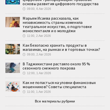
основы развития цифрового государства
🕔
09:00, 6.Авг 2026
Марьям Исаева рассказала, как
независимость страны изменила
театральное искусство, о подготовке
моноспектакля и о молодёжи
🕔
11:00, 2.Авг 2026
Как безопасно хранить продукты в
магазинах, на рынках и в торговых точках?
🕔
09:00, 2.Авг 2026
В Таджикистане растаяло около 95 %
сезонного снежного покрова
🕔
12:00, 1.Авг 2026
Как не попасться на уловки финансовых
мошенников? Советы специалиста
🕔
11:00, 1.Авг 2026
Все материалы рубрики