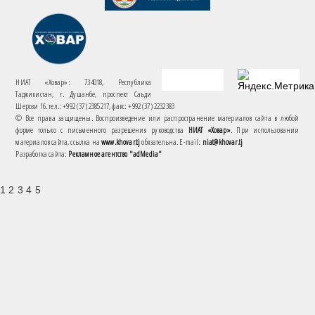
НИАТ «Ховар»: 734018, Республика
Таджикистан, г. Душанбе, проспект Саъди
Шерози 16. тел.: +992 (37) 2385217, факс: +992 (37) 2232383
© Все права защищены. Воспроизведение или распространение материалов сайта в любой
форме только с письменного разрешения руководства
НИАТ «Ховар»
. При использовании
материалов сайта, ссылка на
www.khovar.tj
обязательна. E-mail:
niat@khovar.tj
Разработка сайта:
Рекламное агентство "adMedia"
1 2 3 4 5