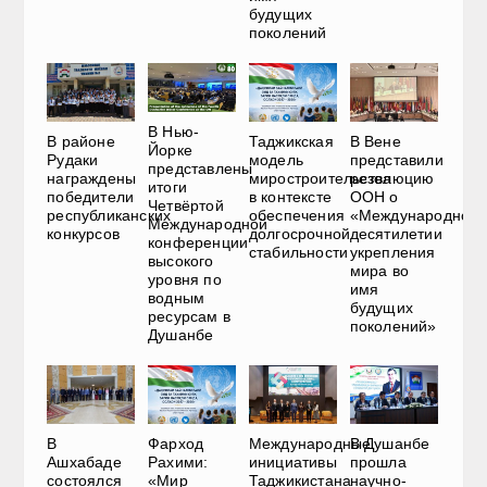
будущих
поколений
В Нью-
В районе
Таджикская
В Вене
Йорке
Рудаки
модель
представили
представлены
награждены
миростроительства
резолюцию
итоги
победители
в контексте
ООН о
Четвёртой
республиканских
обеспечения
«Международном
Международной
конкурсов
долгосрочной
десятилетии
конференции
стабильности
укрепления
высокого
мира во
уровня по
имя
водным
будущих
ресурсам в
поколений»
Душанбе
В
Фарход
Международные
В Душанбе
Ашхабаде
Рахими:
инициативы
прошла
состоялся
«Мир
Таджикистана
научно-