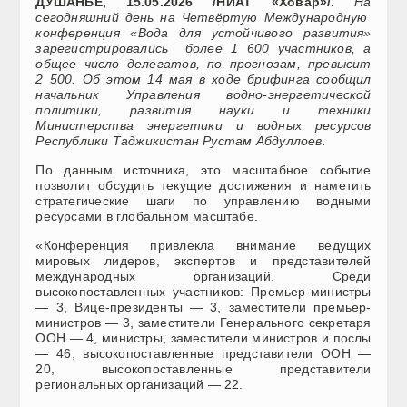
ДУШАНБЕ, 15.05.2026 /НИАТ «Ховар»/.
На
сегодняшний день на Четвёртую Международную
конференция «Вода для устойчивого развития»
зарегистрировались более 1 600 участников, а
общее число делегатов, по прогнозам, превысит
2 500. Об этом 14 мая в ходе брифинга сообщил
начальник Управления водно-энергетической
политики, развития науки и техники
Министерства энергетики и водных ресурсов
Республики Таджикистан Рустам Абдуллоев.
По данным источника, это масштабное событие
позволит обсудить текущие достижения и наметить
стратегические шаги по управлению водными
ресурсами в глобальном масштабе.
«Конференция привлекла внимание ведущих
мировых лидеров, экспертов и представителей
международных организаций. Среди
высокопоставленных участников: Премьер-министры
— 3, Вице-президенты — 3, заместители премьер-
министров — 3, заместители Генерального секретаря
ООН — 4, министры, заместители министров и послы
— 46, высокопоставленные представители ООН —
20, высокопоставленные представители
региональных организаций — 22.