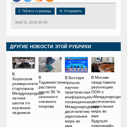

Печать страницы
✉
Отправить
Май 15, 2026 09:00
ДРУГИЕ НОВОСТИ ЭТОЙ РУБРИКИ
В
В
В Москве
В Бохтаре
Хорогском
Таджикистане
представили
прошла
университете
растаяло
резолюцию
научно-
стартовала
около 95 %
ООН о
практическая
Международная
сезонного
«Международном
конференция,
летняя
снежного
десятилетии
посвященная
школа по
покрова
укрепления
Международному
изучению
мира во
десятилетию
ледников
имя
укрепления
будущих
мира во
поколений»
имя