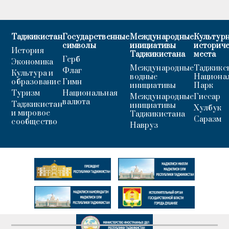
Таджикистан
Государственные
Международные
Культурн
символы
инициативы
историч
История
Таджикистана
места
Герб
Экономика
Международные
Таджикс
Флаг
Культура и
водные
Национа
образование
Гимн
инициативы
Парк
Туризм
Национальная
Международные
Гиссар
валюта
Таджикистан
инициативы
Хулбук
и мировое
Таджикистана
Саразм
сообщество
Навруз