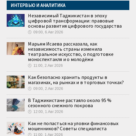
ИНТЕРВЬЮ И АНАЛИТИКА
Независимый Таджикистан в эпоху
цифровой трансформации: правовые
основы развития цифрового государства
🕔
09:00, 6.Авг 2026
Марьям Исаева рассказала, как
независимость страны изменила
театральное искусство, о подготовке
моноспектакля и о молодёжи
🕔
11:00, 2.Авг 2026
Как безопасно хранить продукты в
магазинах, на рынках и в торговых точках?
🕔
09:00, 2.Авг 2026
В Таджикистане растаяло около 95 %
сезонного снежного покрова
🕔
12:00, 1.Авг 2026
Как не попасться на уловки финансовых
мошенников? Советы специалиста
🕔
11:00, 1.Авг 2026