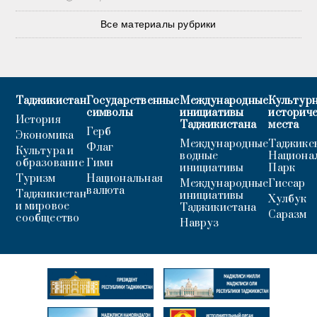
Все материалы рубрики
Таджикистан
Государственные
Международные
Культурн
символы
инициативы
историч
История
Таджикистана
места
Герб
Экономика
Международные
Таджикс
Флаг
Культура и
водные
Национа
образование
Гимн
инициативы
Парк
Туризм
Национальная
Международные
Гиссар
валюта
Таджикистан
инициативы
Хулбук
и мировое
Таджикистана
Саразм
сообщество
Навруз