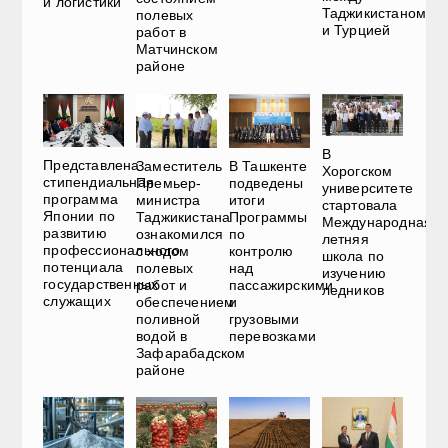
и логистики
Таджикистаном
полевых
и Турцией
работ в
Матчинском
районе
В
Представлена
Заместитель
В Ташкенте
Хорогском
стипендиальная
Премьер-
подведены
университете
программа
министра
итоги
стартовала
Японии по
Таджикистана
Программы
Международная
развитию
ознакомился
по
летняя
профессионального
с ходом
контролю
школа по
потенциала
полевых
над
изучению
государственных
работ и
пассажирскими
ледников
служащих
обеспечением
и
поливной
грузовыми
водой в
перевозками
Зафарабадском
районе