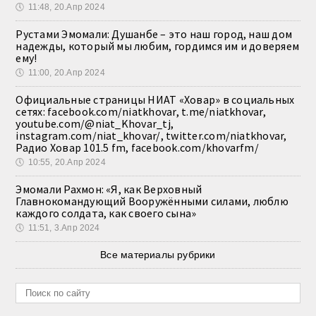
🕔
11:48, 20.Апр 2024
Рустами Эмомали: Душанбе – это наш город, наш дом
надежды, который мы любим, гордимся им и доверяем
ему!
🕔
11:00, 20.Апр 2024
Официальные страницы НИАТ «Ховар» в социальных
сетях: facebook.com/niatkhovar, t.me/niatkhovar,
youtube.com/@niat_Khovar_tj,
instagram.com/niat_khovar/, twitter.com/niatkhovar,
Радио Ховар 101.5 fm, facebook.com/khovarfm/
🕔
10:55, 20.Апр 2024
Эмомали Рахмон: «Я, как Верховный
Главнокомандующий Вооружёнными силами, люблю
каждого солдата, как своего сына»
🕔
11:51, 3.Апр 2024
Все материалы рубрики