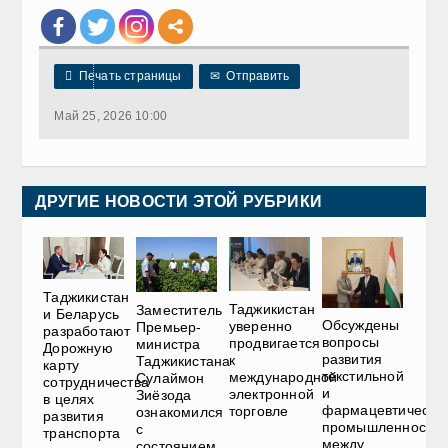

Печать страницы
✉
Отправить
Май 25, 2026 10:00
ДРУГИЕ НОВОСТИ ЭТОЙ РУБРИКИ
Таджикистан
Таджикистан
Заместитель
и Беларусь
Обсуждены
уверенно
Премьер-
разработают
вопросы
продвигается
министра
Дорожную
развития
к
Таджикистана
карту
текстильной
международной
Сулаймон
сотрудничества
и
электронной
Зиёзода
в целях
фармацевтическо
торговле
ознакомился
развития
промышленности
с
транспорта
между
состоянием