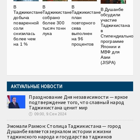
В
В
В
В Душанбе
Таджикистане
Таджикистане
Таджикистане
обсудили
добыча
собрано
план
участие
поваренной
более 300
повторного
Таджикистана
соли
тысяч тонн
сева
в
снизилась
лука
выполнен
Стипендиальной
более чем
на 96
программе
на 1 %
процентов
Японии и
МВФ для
Азии
(JISPA)
АКТУАЛЬНЫЕ НОВОСТИ
Празднование Дня независимости — яркое
подтверждение того, что славный народ
Таджикистана ценит мир
🕔
09:00, 9.Сен 2024
Эмомали Рахмон: Столица Таджикистана — город
Душанбе является зеркалом истории и жизни
таджикского народа и государства таджиков