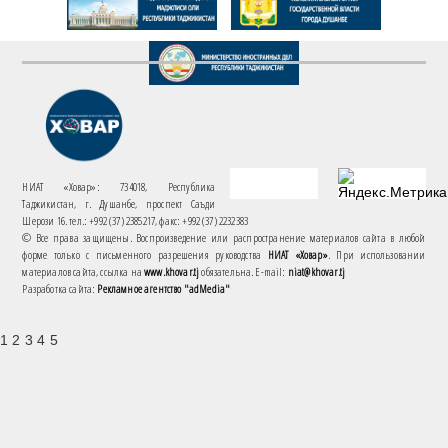
НИАТ «Ховар»: 734018, Республика
Таджикистан, г. Душанбе, проспект Саъди
Шерози 16. тел.: +992 (37) 2385217, факс: +992 (37) 2232383
© Все права защищены. Воспроизведение или распространение материалов сайта в любой
форме только с письменного разрешения руководства
НИАТ «Ховар»
. При использовании
материалов сайта, ссылка на
www.khovar.tj
обязательна. E-mail:
niat@khovar.tj
Разработка сайта:
Рекламное агентство "adMedia"
1 2 3 4 5