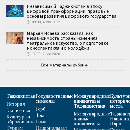
Независимый Таджикистан в эпоху
цифровой трансформации: правовые
основы развития цифрового государства
🕔
09:00, 6.Авг 2026
Марьям Исаева рассказала, как
независимость страны изменила
театральное искусство, о подготовке
моноспектакля и о молодёжи
🕔
11:00, 2.Авг 2026
Все материалы рубрики
Таджикистан
Государственные
Международные
Культурн
символы
инициативы
историч
История
Таджикистана
места
Герб
Экономика
Международные
Таджикс
Флаг
Культура и
водные
Национа
образование
Гимн
инициативы
Парк
Туризм
Национальная