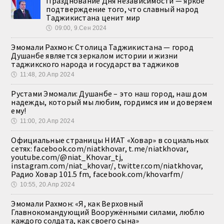
Празднование Дня независимости — яркое
подтверждение того, что славный народ
Таджикистана ценит мир
🕔
09:00, 9.Сен 2024
Эмомали Рахмон: Столица Таджикистана — город
Душанбе является зеркалом истории и жизни
таджикского народа и государства таджиков
🕔
11:48, 20.Апр 2024
Рустами Эмомали: Душанбе – это наш город, наш дом
надежды, который мы любим, гордимся им и доверяем
ему!
🕔
11:00, 20.Апр 2024
Официальные страницы НИАТ «Ховар» в социальных
сетях: facebook.com/niatkhovar, t.me/niatkhovar,
youtube.com/@niat_Khovar_tj,
instagram.com/niat_khovar/, twitter.com/niatkhovar,
Радио Ховар 101.5 fm, facebook.com/khovarfm/
🕔
10:55, 20.Апр 2024
Эмомали Рахмон: «Я, как Верховный
Главнокомандующий Вооружёнными силами, люблю
каждого солдата, как своего сына»