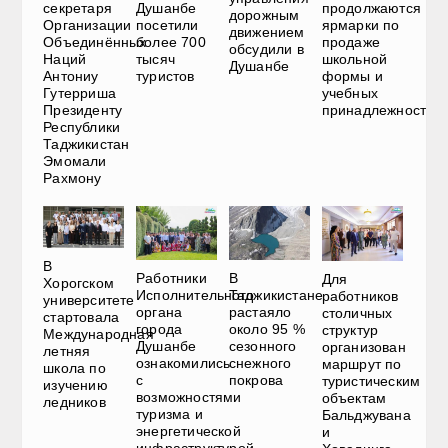
секретаря
Душанбе
продолжаются
дорожным
Организации
посетили
ярмарки по
движением
Объединённых
более 700
продаже
обсудили в
Наций
тысяч
школьной
Душанбе
Антониу
туристов
формы и
Гутерриша
учебных
Президенту
принадлежностей
Республики
Таджикистан
Эмомали
Рахмону
В
Работники
В
Для
Хорогском
Исполнительного
Таджикистане
работников
университете
органа
растаяло
столичных
стартовала
города
около 95 %
структур
Международная
Душанбе
сезонного
организован
летняя
ознакомились
снежного
маршрут по
школа по
с
покрова
туристическим
изучению
возможностями
объектам
ледников
туризма и
Бальджувана
энергетической
и
инфраструктурой