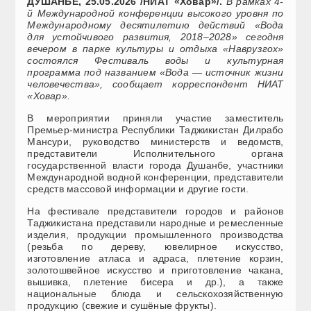
ДУШАНБЕ, 25.05.2026 /НИАТ «Ховар»/.
В рамках 4-
й Международной конференции высокого уровня по
Международному десятилетию действий «Вода
для устойчивого развития, 2018–2028» сегодня
вечером в парке культуры и отдыха «Наврузгох»
состоялся Фестиваль воды и культурная
программа под названием «Вода — источник жизни
человечества», сообщает корреспондент НИАТ
«Ховар».
В мероприятии приняли участие заместитель
Премьер-министра Республики Таджикистан Дилрабо
Мансури, руководство министерств и ведомств,
представители Исполнительного органа
государственной власти города Душанбе, участники
Международной водной конференции, представители
средств массовой информации и другие гости.
На фестивале представители городов и районов
Таджикистана представили народные и ремесленные
изделия, продукции промышленного производства
(резьба по дереву, ювелирное искусство,
изготовление атласа и адраса, плетение корзин,
золотошвейное искусство и приготовление чакана,
вышивка, плетение бисера и др.), а также
национальные блюда и сельскохозяйственную
продукцию (свежие и сушёные фрукты).