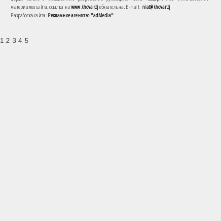
материалов сайта, ссылка на
www.khovar.tj
обязательна. E-mail:
niat@khovar.tj
Разработка сайта:
Рекламное агентство "adMedia"
1 2 3 4 5