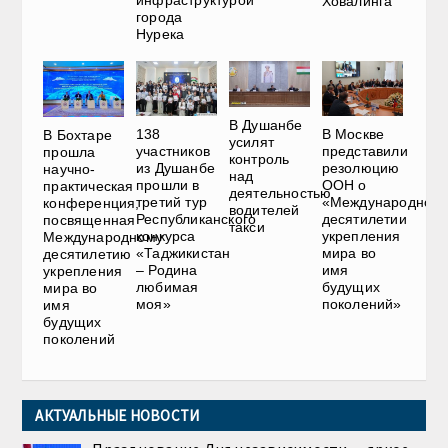
Ховалинга
города
Нурека
В Душанбе
138
В Москве
В Бохтаре
усилят
участников
представили
прошла
контроль
из Душанбе
резолюцию
научно-
над
прошли в
ООН о
практическая
деятельностью
третий тур
«Международном
конференция,
водителей
Республиканского
десятилетии
посвященная
такси
конкурса
укрепления
Международному
«Таджикистан
мира во
десятилетию
– Родина
имя
укрепления
любимая
будущих
мира во
моя»
поколений»
имя
будущих
поколений
АКТУАЛЬНЫЕ НОВОСТИ