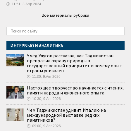
🕔
11:51, 3.Апр 2024
Все материалы рубрики
ИНТЕРВЬЮ И АНАЛИТИКА
Умед Улугов рассказал, как Таджикистан
превратил охрану природы в
государственный приоритет и почему опыт
страны уникален
🕔
11:30, 9.Авг 2026
Настоящее творчество начинается с чтения,
памяти народа и жизненного опыта
🕔
10:30, 9.Авг 2026
Чем Таджикистан удивит Италию на
международной выставке редких
памятников?
🕔
09:00, 9.Авг 2026