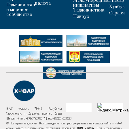
Международные
Гиссар
валюта
Таджикистан
инициативы
Хулбук
и мировое
Таджикистана
Саразм
сообщество
Навруз
НИАТ «Ховар»: 734018, Республика
Таджикистан, г. Душанбе, проспект Саъди
Шерози 16. тел.: +992 (37) 2385217, факс: +992 (37) 2232383
© Все права защищены. Воспроизведение или распространение материалов сайта в любой
форме только с письменного разрешения руководства
НИАТ «Ховар»
. При использовании