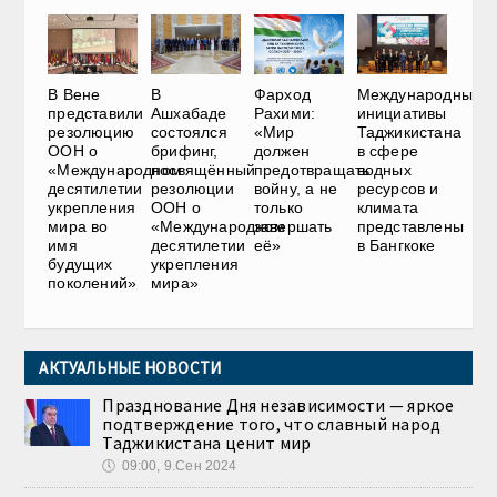
В Вене
В
Фарход
Международные
представили
Ашхабаде
Рахими:
инициативы
резолюцию
состоялся
«Мир
Таджикистана
ООН о
брифинг,
должен
в сфере
«Международном
посвящённый
предотвращать
водных
десятилетии
резолюции
войну, а не
ресурсов и
укрепления
ООН о
только
климата
мира во
«Международном
завершать
представлены
имя
десятилетии
её»
в Бангкоке
будущих
укрепления
поколений»
мира»
АКТУАЛЬНЫЕ НОВОСТИ
Празднование Дня независимости — яркое
подтверждение того, что славный народ
Таджикистана ценит мир
🕔
09:00, 9.Сен 2024