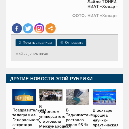
Лайло ТОИРИ,
НИАТ «Ховар»
ФОТО: НИАТ «Ховар»

Печать страницы
✉
Отправить
Май 27, 2026 08:40
ДРУГИЕ НОВОСТИ ЭТОЙ РУБРИКИ
В
Поздравительная
В
В Бохтаре
Хорогском
телеграмма
Таджикистане
прошла
университете
Генерального
растаяло
научно-
стартовала
секретаря
около 95 %
практическая
Международная