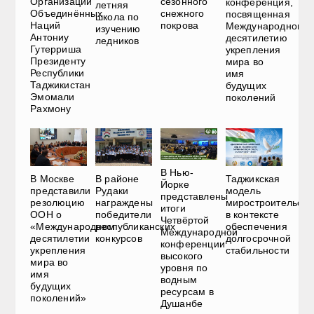
Организации
сезонного
конференция,
летняя
Объединённых
снежного
посвященная
школа по
Наций
покрова
Международному
изучению
Антониу
десятилетию
ледников
Гутерриша
укрепления
Президенту
мира во
Республики
имя
Таджикистан
будущих
Эмомали
поколений
Рахмону
В Нью-
В Москве
В районе
Таджикская
Йорке
представили
Рудаки
модель
представлены
резолюцию
награждены
миростроительств
итоги
ООН о
победители
в контексте
Четвёртой
«Международном
республиканских
обеспечения
Международной
десятилетии
конкурсов
долгосрочной
конференции
укрепления
стабильности
высокого
мира во
уровня по
имя
водным
будущих
ресурсам в
поколений»
Душанбе