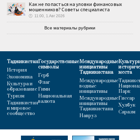
Как не попасться на уловки финансовых
мошенников? Советы специалиста
🕔
11:00, 1.Авг 2026
Все материалы рубрики
Таджикистан
Государственные
Международные
Культурн
символы
инициативы
историч
История
Таджикистана
места
Герб
Экономика
Международные
Таджикс
Флаг
Культура и
водные
Национа
образование
Гимн
инициативы
Парк
Туризм
Национальная
Международные
Гиссар
валюта
Таджикистан
инициативы
Хулбук
и мировое
Таджикистана
Саразм
сообщество
Навруз