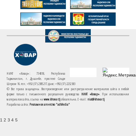
НИАТ «Ховар»: 734018, Республика
Таджикистан, г. Душанбе, проспект Саъди
Шерози 16. тел.: +992 (37) 2385217, факс: +992 (37) 2232383
© Все права защищены. Воспроизведение или распространение материалов сайта в любой
форме только с письменного разрешения руководства
НИАТ «Ховар»
. При использовании
материалов сайта, ссылка на
www.khovar.tj
обязательна. E-mail:
niat@khovar.tj
Разработка сайта:
Рекламное агентство "adMedia"
1 2 3 4 5