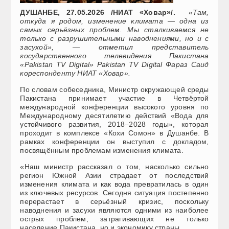
ДУШАНБЕ, 27.05.2026 /НИАТ «Ховар»/.
«Там,
откуда я родом, изменение климата — одна из
самых серьёзных проблем. Мы сталкиваемся не
только с разрушительными наводнениями, но и с
засухой», — отметил представитель
государственного телевидения Пакистана
«Pakistan TV Digital» Pakistan TV Digital Фараз Саид
кореспонденту НИАТ «Ховар».
По словам собеседника, Министр окружающей среды
Пакистана принимает участие в Четвёртой
международной конференции высокого уровня по
Международному десятилетию действий «Вода для
устойчивого развития, 2018–2028 годы», которая
проходит в комплексе «Кохи Сомон» в Душанбе. В
рамках конференции он выступил с докладом,
посвящённым проблемам изменения климата.
«Наш министр рассказал о том, насколько сильно
регион Южной Азии страдает от последствий
изменения климата и как вода превратилась в один
из ключевых ресурсов. Сегодня ситуация постепенно
перерастает в серьёзный кризис, поскольку
наводнения и засухи являются одними из наиболее
острых проблем, затрагивающих не только
население Пакистана, но и экономику страны.