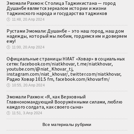
Эмомали Рахмон: Столица Таджикистана — город
Душанбе является зеркалом истории и жизни
таджикского народа и государства таджиков
🕔
11:48, 20.Апр 2024
Рустами Эмомали: Душанбе – это наш город, наш дом
надежды, который мы любим, гордимся им и доверяем
ему!
🕔
11:00, 20.Апр 2024
Официальные страницы НИАТ «Ховар» в социальных
сетях: facebook.com/niatkhovar, t.me/niatkhovar,
youtube.com/@niat_Khovar_tj,
instagram.com/niat_khovar/, twitter.com/niatkhovar,
Радио Ховар 101.5 fm, facebook.com/khovarfm/
🕔
10:55, 20.Апр 2024
Эмомали Рахмон: «Я, как Верховный
Главнокомандующий Вооружёнными силами, люблю
каждого солдата, как своего сына»
🕔
11:51, 3.Апр 2024
Все материалы рубрики