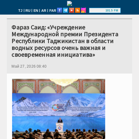
|
|
|
|
TJ
RU
EN
AR
FAR
101.5 FM
Фараз Саид: «Учреждение
Международной премии Президента
Республики Таджикистан в области
водных ресурсов очень важная и
своевременная инициатива»
Май 27, 2026 08:40