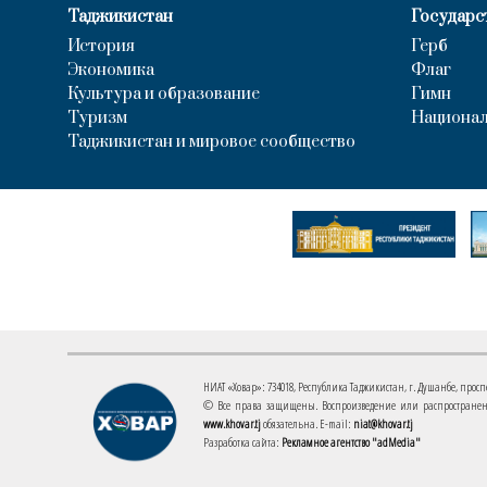
Таджикистан
Государс
История
Герб
Экономика
Флаг
Культура и образование
Гимн
Туризм
Национал
Таджикистан и мировое сообщество
НИАТ «Ховар»: 734018, Республика Таджикистан, г. Душанбе, проспект
© Все права защищены. Воспроизведение или распространени
www.khovar.tj
обязательна. E-mail:
niat@khovar.tj
Разработка сайта:
Рекламное агентство "adMedia"