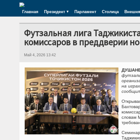
Главная
Президент
Парламент
Столица
Внешня
Футзальная лига Таджикиста
комиссаров в преддверии но
Май 4, 2026 13:42
ДУШАНБЕ
футзал
организ
на игра
сообщил
Открыва
Бахтова
комисса
словам М
требован
Семинар
Таджик