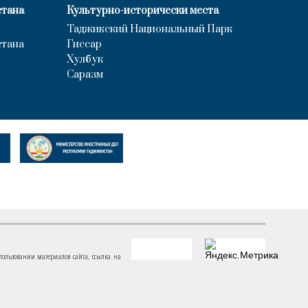
стана
Культурно-исторически места
Таджикский Национальный Парк
стана
Гиссар
Хулбук
Саразм
пользовании материалов сайта, ссылка на