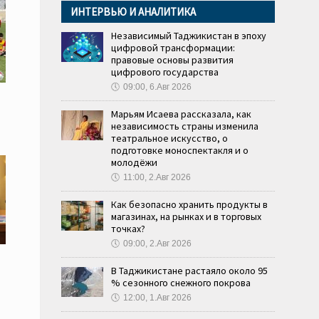
ИНТЕРВЬЮ И АНАЛИТИКА
Независимый Таджикистан в эпоху
цифровой трансформации:
правовые основы развития
цифрового государства
🕔
09:00, 6.Авг 2026
Марьям Исаева рассказала, как
независимость страны изменила
театральное искусство, о
подготовке моноспектакля и о
молодёжи
🕔
11:00, 2.Авг 2026
Как безопасно хранить продукты в
магазинах, на рынках и в торговых
точках?
🕔
09:00, 2.Авг 2026
В Таджикистане растаяло около 95
% сезонного снежного покрова
🕔
12:00, 1.Авг 2026