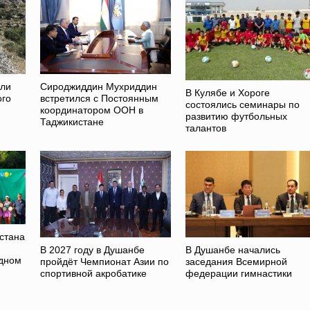
ели
Сироджиддин Мухриддин
В Кулябе и Хороге
ого
встретился с Постоянным
состоялись семинары по
координатором ООН в
развитию футбольных
Таджикистане
талантов
стана
В 2027 году в Душанбе
В Душанбе начались
дном
пройдёт Чемпионат Азии по
заседания Всемирной
спортивной акробатике
федерации гимнастики