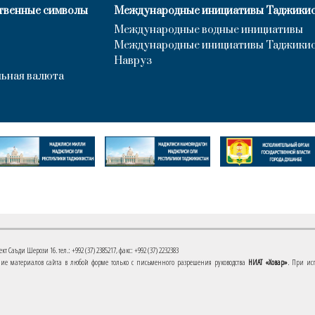
твенные символы
Международные инициативы Таджики
Международные водные инициативы
Международные инициативы Таджики
Навруз
ьная валюта
 Саъди Шерози 16. тел.: +992 (37) 2385217, факс: +992 (37) 2232383
е материалов сайта в любой форме только с письменного разрешения руководства
НИАТ «Ховар»
. При ис