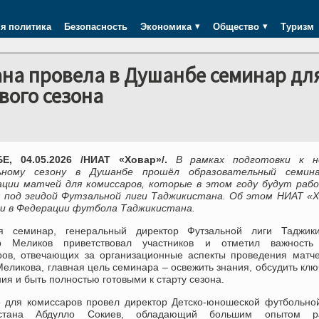
я политика
Безопасность
Экономика
Общество
Туризм
на провела в Душанбе семинар дл
вого сезона
, 04.05.2026 /НИАТ «Ховар»/.
В рамках подготовки к н
ьному сезону в Душанбе прошёл образовательный семин
ации матчей для комиссаров, которые в этом году будут раб
х под эгидой Футзальной лиги Таджикистана. Об этом НИАТ «Х
и в Федерации футбола Таджикистана.
я семинар, генеральный директор Футзальной лиги Таджики
р Меликов приветствовал участников и отметил важность
ров, отвечающих за организационные аспекты проведения матч
еликова, главная цель семинара – освежить знания, обсудить кл
ия и быть полностью готовыми к старту сезона.
 для комиссаров провел директор Детско-юношеской футбольно
истана Абдулло Сокиев, обладающий большим опытом р