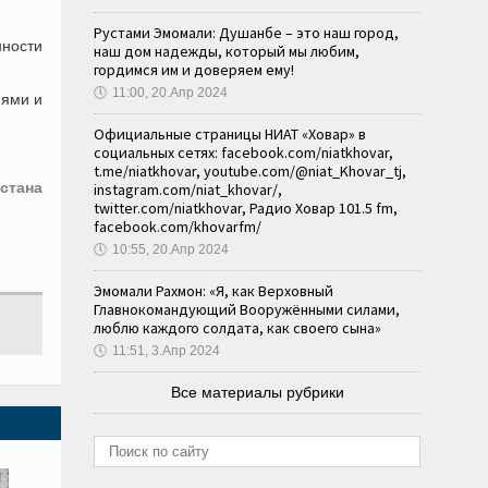
Рустами Эмомали: Душанбе – это наш город,
ности
наш дом надежды, который мы любим,
гордимся им и доверяем ему!
🕔
11:00, 20.Апр 2024
иями и
Официальные страницы НИАТ «Ховар» в
социальных сетях: facebook.com/niatkhovar,
t.me/niatkhovar, youtube.com/@niat_Khovar_tj,
стана
instagram.com/niat_khovar/,
twitter.com/niatkhovar, Радио Ховар 101.5 fm,
facebook.com/khovarfm/
🕔
10:55, 20.Апр 2024
Эмомали Рахмон: «Я, как Верховный
Главнокомандующий Вооружёнными силами,
люблю каждого солдата, как своего сына»
🕔
11:51, 3.Апр 2024
Все материалы рубрики