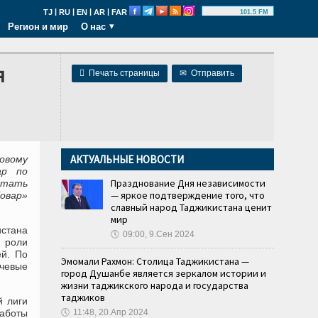
|
|
|
|
TJ
RU
EN
AR
FAR
101.5 FM
Регион и мир
О нас
я

Печать страницы
✉
Отправить
АКТУАЛЬНЫЕ НОВОСТИ
овому
ар по
Празднование Дня независимости
отать
— яркое подтверждение того, что
овар»
славный народ Таджикистана ценит
мир
стана
🕔
09:00, 9.Сен 2024
 роли
ей. По
Эмомали Рахмон: Столица Таджикистана —
ючевые
город Душанбе является зеркалом истории и
жизни таджикского народа и государства
таджиков
й лиги
аботы
🕔
11:48, 20.Апр 2024