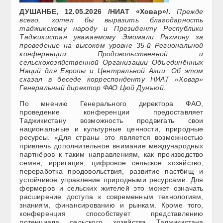
ДУШАНБЕ, 12.05.2026 /НИАТ «Ховар»/.
Прежде
всего, хотел бы выразить благодарность
таджикскому народу и Президенту Республики
Таджикистан уважаемому Эмомали Рахмону за
проведение на высоком уровне 35-й Региональной
конференции Продовольственной и
сельскохозяйственной Организации Объединённых
Наций для Европы и Центральной Азии. Об этом
сказал в беседе корреспонденту НИАТ «Ховар»
Генеральный директор ФАО Цюй Дунъюй.
По мнению Генерального директора ФАО,
проведение конференции предоставляет
Таджикистану возможность продвигать свои
национальные и культурные ценности, природные
ресурсы. «Для страны это является возможностью
привлечь дополнительное внимание международных
партнёров к таким направлениям, как производство
семян, ирригация, цифровое сельское хозяйство,
переработка продовольствия, развитие пастбищ и
устойчивое управление природными ресурсами. Для
фермеров и сельских жителей это может означать
расширение доступа к современным технологиям,
знаниям, финансированию и рынкам. Кроме того,
конференция способствует представлению
потенциала сельского хозяйства Таджикистана