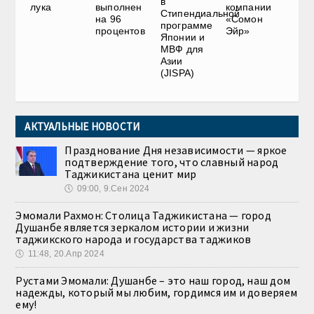
в
лука
выполнен
компании
Стипендиальной
на 96
«Сомон
программе
процентов
Эйр»
Японии и
МВФ для
Азии
(JISPA)
АКТУАЛЬНЫЕ НОВОСТИ
Празднование Дня независимости — яркое
подтверждение того, что славный народ
Таджикистана ценит мир
🕔
09:00, 9.Сен 2024
Эмомали Рахмон: Столица Таджикистана — город
Душанбе является зеркалом истории и жизни
таджикского народа и государства таджиков
🕔
11:48, 20.Апр 2024
Рустами Эмомали: Душанбе – это наш город, наш дом
надежды, который мы любим, гордимся им и доверяем
ему!