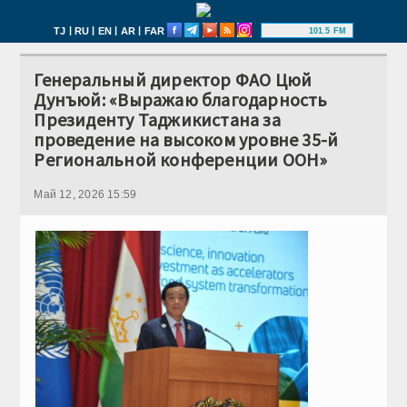
|
|
|
|
TJ
RU
EN
AR
FAR
101.5 FM
Генеральный директор ФАО Цюй
Дунъюй: «Выражаю благодарность
Президенту Таджикистана за
проведение на высоком уровне 35-й
Региональной конференции ООН»
Май 12, 2026 15:59