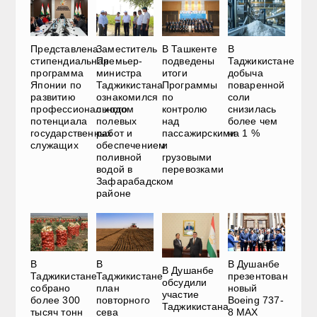
Представлена
Заместитель
В Ташкенте
В
стипендиальная
Премьер-
подведены
Таджикистане
программа
министра
итоги
добыча
Японии по
Таджикистана
Программы
поваренной
развитию
ознакомился
по
соли
профессионального
с ходом
контролю
снизилась
потенциала
полевых
над
более чем
государственных
работ и
пассажирскими
на 1 %
служащих
обеспечением
и
поливной
грузовыми
водой в
перевозками
Зафарабадском
районе
В
В
В Душанбе
В Душанбе
Таджикистане
Таджикистане
презентован
обсудили
собрано
план
новый
участие
более 300
повторного
Boeing 737-
Таджикистана
тысяч тонн
сева
8 MAX