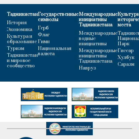
Таджикистан
Государственные
Международные
Культурн
символы
инициативы
историч
История
Таджикистана
места
Герб
Экономика
Международные
Таджикс
Флаг
Культура и
водные
Национа
образование
Гимн
инициативы
Парк
Туризм
Национальная
Международные
Гиссар
валюта
Таджикистан
инициативы
Хулбук
и мировое
Таджикистана
Саразм
сообщество
Навруз