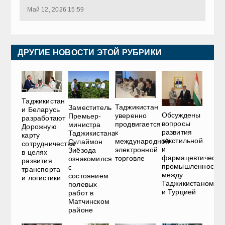
Май 12, 2026 15:59
ДРУГИЕ НОВОСТИ ЭТОЙ РУБРИКИ
Таджикистан
Таджикистан
Заместитель
и Беларусь
Обсуждены
уверенно
Премьер-
разработают
вопросы
продвигается
министра
Дорожную
развития
к
Таджикистана
карту
текстильной
международной
Сулаймон
сотрудничества
и
электронной
Зиёзода
в целях
фармацевтическо
торговле
ознакомился
развития
промышленности
с
транспорта
между
состоянием
и логистики
Таджикистаном
полевых
и Турцией
работ в
Матчинском
районе