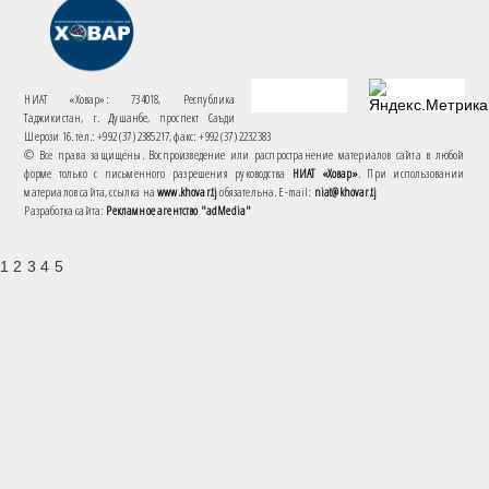
НИАТ «Ховар»: 734018, Республика
Таджикистан, г. Душанбе, проспект Саъди
Шерози 16. тел.: +992 (37) 2385217, факс: +992 (37) 2232383
© Все права защищены. Воспроизведение или распространение материалов сайта в любой
форме только с письменного разрешения руководства
НИАТ «Ховар»
. При использовании
материалов сайта, ссылка на
www.khovar.tj
обязательна. E-mail:
niat@khovar.tj
Разработка сайта:
Рекламное агентство "adMedia"
1 2 3 4 5