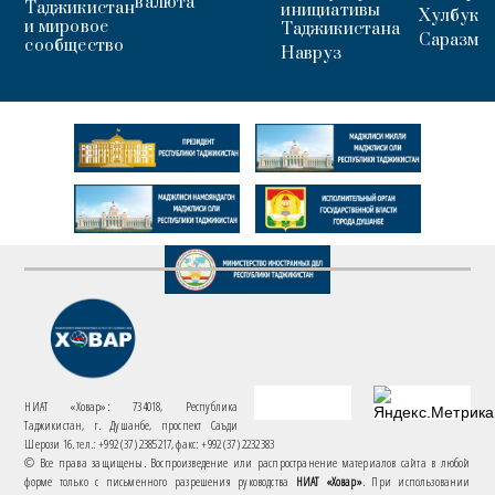
валюта
Таджикистан
инициативы
Хулбук
и мировое
Таджикистана
Саразм
сообщество
Навруз
НИАТ «Ховар»: 734018, Республика
Таджикистан, г. Душанбе, проспект Саъди
Шерози 16. тел.: +992 (37) 2385217, факс: +992 (37) 2232383
© Все права защищены. Воспроизведение или распространение материалов сайта в любой
форме только с письменного разрешения руководства
НИАТ «Ховар»
. При использовании