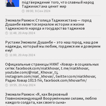
подтверждение того, что славный народ
Таджикистана ценит мир
🕔
09:00, 9.Сен 2024
Эмомали Рахмон: Столица Таджикистана — город
Душанбе является зеркалом истории и жизни
таджикского народа и государства таджиков
🕔
11:48, 20.Апр 2024
Рустами Эмомали: Душанбе – это наш город, наш дом
надежды, который мы любим, гордимся им и доверяем
ему!
🕔
11:00, 20.Апр 2024
Официальные страницы НИАТ «Ховар» в социальных
сетях: facebook.com/niatkhovar, t.me/niatkhovar,
youtube.com/@niat_Khovar_tj,
instagram.com/niat_khovar/, twitter.com/niatkhovar,
Радио Ховар 101.5 fm, facebook.com/khovarfm/
🕔
10:55, 20.Апр 2024
Эмомали Рахмон: «Я, как Верховный
Главнокомандующий Вооружёнными силами, люблю
каждого солдата, как своего сына»