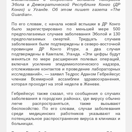
Эбола в Демократической Республике Конго (ДР
Конго) и Уганде. Об этом пишет газета «The
Guardian».
По его словам, с начала новой вспышки в ДР Конго
было зарегистрировано по меньшей мере 500
предполагаемых случаев заболевания Эболой и 130
предполагаемых смертей. Тридцать случаев
заболевания были подтверждены в северо-восточной
провинции ДР Конго Итури, а два случая
подтверждены в Кампале, Уганда. «Эти цифры будут
меняться по мере расширения полевых операций,
включая усиление эпидемиологического надзора,
отслеживание контактов и проведение лабораторных
исследований», — заявил Тедрос Аданом Гебрейесус
членам Всемирной ассамблеи здравоохранения,
которая проходит на этой неделе в Женеве.
Гебрейесус также сказал, что сообщения о случаях
заболевания в городских районах, где вирусу обычно
легче распространяться, также вызывают
беспокойство. По его словам, случаи заболевания
среди медицинских работников указывают на
потенциальное распространение вируса в клиниках и
больницах.