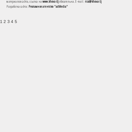
материалов сайта, ссылка на
www.khovar.tj
обязательна. E-mail:
niat@khovar.tj
Разработка сайта:
Рекламное агентство "adMedia"
1 2 3 4 5