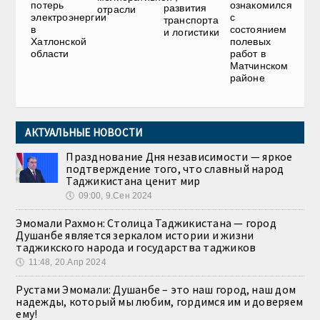
потерь
ознакомился
развития
отрасли
электроэнергии
с
транспорта
в
состоянием
и логистики
Хатлонской
полевых
области
работ в
Матчинском
районе
АКТУАЛЬНЫЕ НОВОСТИ
Празднование Дня независимости — яркое
подтверждение того, что славный народ
Таджикистана ценит мир
🕔
09:00, 9.Сен 2024
Эмомали Рахмон: Столица Таджикистана — город
Душанбе является зеркалом истории и жизни
таджикского народа и государства таджиков
🕔
11:48, 20.Апр 2024
Рустами Эмомали: Душанбе – это наш город, наш дом
надежды, который мы любим, гордимся им и доверяем
ему!