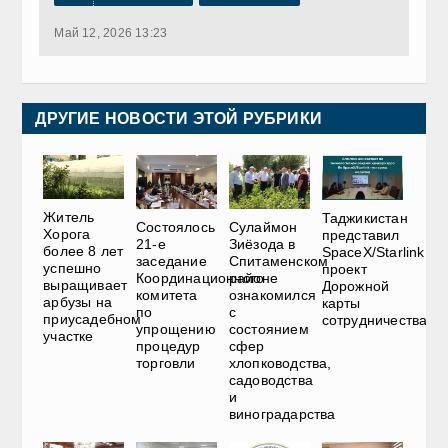
Май 12, 2026 13:23
ДРУГИЕ НОВОСТИ ЭТОЙ РУБРИКИ
Житель
Таджикистан
Состоялось
Сулаймон
Хорога
представил
21-е
Зиёзода в
более 8 лет
SpaceX/Starlink
заседание
Спитаменском
успешно
проект
Координационного
районе
выращивает
Дорожной
комитета
ознакомился
арбузы на
карты
по
с
приусадебном
сотрудничества
упрощению
состоянием
участке
процедур
сфер
торговли
хлопководства,
садоводства
и
виноградарства