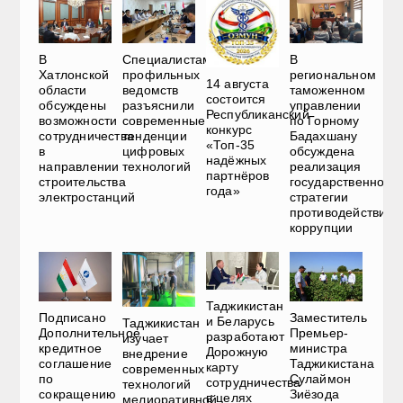
В
Специалистам
В
Хатлонской
профильных
региональном
14 августа
области
ведомств
таможенном
состоится
обсуждены
разъяснили
управлении
Республиканский
возможности
современные
по Горному
конкурс
сотрудничества
тенденции
Бадахшану
«Топ-35
в
цифровых
обсуждена
надёжных
направлении
технологий
реализация
партнёров
строительства
государственной
года»
электростанций
стратегии
противодействия
коррупции
Таджикистан
Подписано
Заместитель
и Беларусь
Таджикистан
Дополнительное
Премьер-
разработают
изучает
кредитное
министра
Дорожную
внедрение
соглашение
Таджикистана
карту
современных
по
Сулаймон
сотрудничества
технологий
сокращению
Зиёзода
в целях
мелиоративной