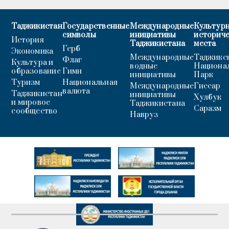
Таджикистан
Государственные
Международные
Культурн
символы
инициативы
историч
История
Таджикистана
места
Герб
Экономика
Международные
Таджикс
Флаг
Культура и
водные
Национа
образование
Гимн
инициативы
Парк
Туризм
Национальная
Международные
Гиссар
валюта
Таджикистан
инициативы
Хулбук
и мировое
Таджикистана
Саразм
сообщество
Навруз