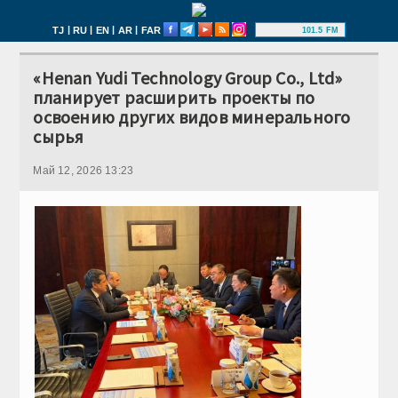
|
|
|
|
TJ
RU
EN
AR
FAR
101.5 FM
«Henan Yudi Technology Group Co., Ltd»
планирует расширить проекты по
освоению других видов минерального
сырья
Май 12, 2026 13:23