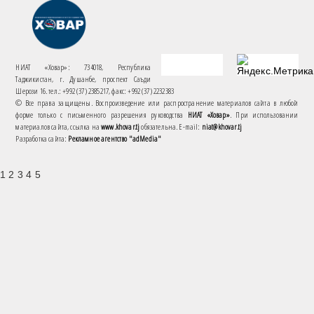
НИАТ «Ховар»: 734018, Республика
Таджикистан, г. Душанбе, проспект Саъди
Шерози 16. тел.: +992 (37) 2385217, факс: +992 (37) 2232383
© Все права защищены. Воспроизведение или распространение материалов сайта в любой
форме только с письменного разрешения руководства
НИАТ «Ховар»
. При использовании
материалов сайта, ссылка на
www.khovar.tj
обязательна. E-mail:
niat@khovar.tj
Разработка сайта:
Рекламное агентство "adMedia"
1 2 3 4 5