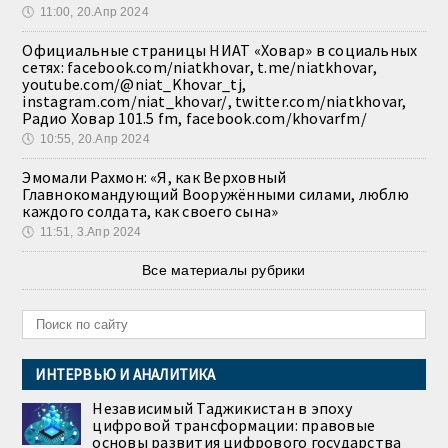
🕔
11:00, 20.Апр 2024
Официальные страницы НИАТ «Ховар» в социальных
сетях: facebook.com/niatkhovar, t.me/niatkhovar,
youtube.com/@niat_Khovar_tj,
instagram.com/niat_khovar/, twitter.com/niatkhovar,
Радио Ховар 101.5 fm, facebook.com/khovarfm/
🕔
10:55, 20.Апр 2024
Эмомали Рахмон: «Я, как Верховный
Главнокомандующий Вооружёнными силами, люблю
каждого солдата, как своего сына»
🕔
11:51, 3.Апр 2024
Все материалы рубрики
ИНТЕРВЬЮ И АНАЛИТИКА
Независимый Таджикистан в эпоху
цифровой трансформации: правовые
основы развития цифрового государства