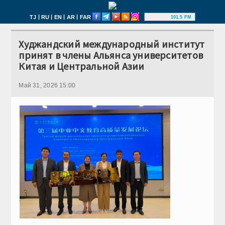
|
|
|
|
TJ
RU
EN
AR
FAR
101.5 FM
Худжандский международный институт
принят в члены Альянса университетов
Китая и Центральной Азии
Май 31, 2026 15:00