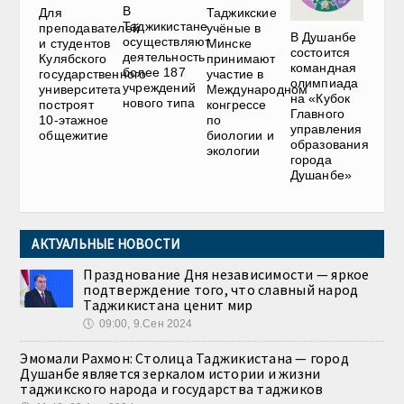
В
Для
Таджикские
Таджикистане
преподавателей
учёные в
В Душанбе
осуществляют
и студентов
Минске
состоится
деятельность
Кулябского
принимают
командная
более 187
государственного
участие в
олимпиада
учреждений
университета
Международном
на «Кубок
нового типа
построят
конгрессе
Главного
10-этажное
по
управления
общежитие
биологии и
образования
экологии
города
Душанбе»
АКТУАЛЬНЫЕ НОВОСТИ
Празднование Дня независимости — яркое
подтверждение того, что славный народ
Таджикистана ценит мир
🕔
09:00, 9.Сен 2024
Эмомали Рахмон: Столица Таджикистана — город
Душанбе является зеркалом истории и жизни
таджикского народа и государства таджиков