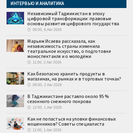
ИНТЕРВЬЮ И АНАЛИТИКА
Независимый Таджикистан в эпоху
цифровой трансформации: правовые
основы развития цифрового государства
🕔
09:00, 6.Авг 2026
Марьям Исаева рассказала, как
независимость страны изменила
театральное искусство, о подготовке
моноспектакля и о молодёжи
🕔
11:00, 2.Авг 2026
Как безопасно хранить продукты в
магазинах, на рынках и в торговых точках?
🕔
09:00, 2.Авг 2026
В Таджикистане растаяло около 95 %
сезонного снежного покрова
🕔
12:00, 1.Авг 2026
Как не попасться на уловки финансовых
мошенников? Советы специалиста
🕔
11:00, 1.Авг 2026