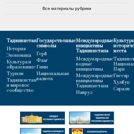
Все материалы рубрики
Таджикистан
Государственные
Международные
Культурн
символы
инициативы
историч
История
Таджикистана
места
Герб
Экономика
Международные
Таджикс
Флаг
Культура и
водные
Национа
образование
Гимн
инициативы
Парк
Туризм
Национальная
Международные
Гиссар
валюта
Таджикистан
инициативы
Хулбук
и мировое
Таджикистана
Саразм
сообщество
Навруз