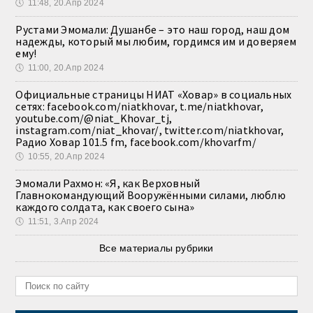
🕔
11:48, 20.Апр 2024
Рустами Эмомали: Душанбе – это наш город, наш дом
надежды, который мы любим, гордимся им и доверяем
ему!
🕔
11:00, 20.Апр 2024
Официальные страницы НИАТ «Ховар» в социальных
сетях: facebook.com/niatkhovar, t.me/niatkhovar,
youtube.com/@niat_Khovar_tj,
instagram.com/niat_khovar/, twitter.com/niatkhovar,
Радио Ховар 101.5 fm, facebook.com/khovarfm/
🕔
10:55, 20.Апр 2024
Эмомали Рахмон: «Я, как Верховный
Главнокомандующий Вооружёнными силами, люблю
каждого солдата, как своего сына»
🕔
11:51, 3.Апр 2024
Все материалы рубрики