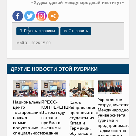
«Худжандский международный институт»

Печать страницы
✉
Отправить
Май 31, 2026 15:00
ДРУГИЕ НОВОСТИ ЭТОЙ РУБРИКИ
Укрепляется
Национальный
ПРЕСС-
Какое
сотрудничество
центр
КОНФЕРЕНЦИЯ.
направление
Международного
тестирования
В этом году
предпочитают
университета
назвал
в плане
студенты из
туризма и
самые
приёма в
Китая и
предприниматель
популярные
высшие и
Германии,
Таджикистана
специальности
средние
обучаясь в
с ведущими