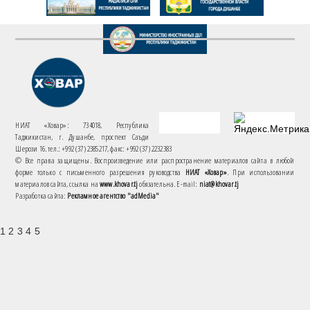
НИАТ «Ховар»: 734018, Республика
Таджикистан, г. Душанбе, проспект Саъди
Шерози 16. тел.: +992 (37) 2385217, факс: +992 (37) 2232383
© Все права защищены. Воспроизведение или распространение материалов сайта в любой
форме только с письменного разрешения руководства
НИАТ «Ховар»
. При использовании
материалов сайта, ссылка на
www.khovar.tj
обязательна. E-mail:
niat@khovar.tj
Разработка сайта:
Рекламное агентство "adMedia"
1 2 3 4 5