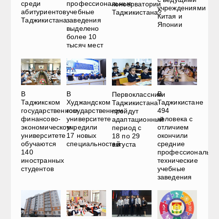
среди
профессиональные
консерватории
учреждениями
абитуриентов
учебные
Таджикистана?
Китая и
Таджикистана
заведения
Японии
выделено
более 10
тысяч мест
В
В
В
Первоклассники
Таджикском
Худжандском
Таджикистане
Таджикистана
государственном
государственном
494
пройдут
финансово-
университете
человека с
адаптационный
экономическом
учредили
отличием
период с
университете
17 новых
окончили
18 по 29
обучаются
специальностей
средние
августа
140
профессионально
иностранных
технические
студентов
учебные
заведения