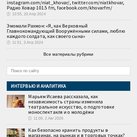
instagram.com/niat_khovar/, twitter.com/niatkhovar,
Радио Ховар 101.5 fm, facebook.com/khovarfm/
🕔
10:55, 20.Апр 2024
Эмомали Рахмон: «Я, как Верховный
Главнокомандующий Вооружёнными силами, люблю
каждого солдата, как своего сына»
🕔
11:51, 3.Апр 2024
Все материалы рубрики
ИНТЕРВЬЮ И АНАЛИТИКА
Марьям Исаева рассказала, как
независимость страны изменила
театральное искусство, о подготовке
моноспектакля и о молодёжи
🕔
11:00, 2.Авг 2026
Как безопасно хранить продукты в
магазинах, на рынках и в торговых точках?