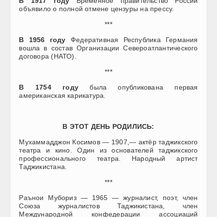
В 1917 году
Временное правительство России
объявило о полной отмене цензуры на прессу.
***
В 1956 году
Федеративная Республика Германия
вошла в состав Организации Североатлантического
договора (НАТО).
***
В 1754 году
была опубликована первая
американская карикатура.
В ЭТОТ ДЕНЬ РОДИЛИСЬ:
Мухаммадджон Косимов — 1907,— актёр таджикского
театра и кино. Один из основателей таджикского
профессионального театра. Народный артист
Таджикистана.
***
Раънои Мубориз — 1965 — журналист, поэт, член
Союза журналистов Таджикистана, член
Международной конфедерации ассоциаций