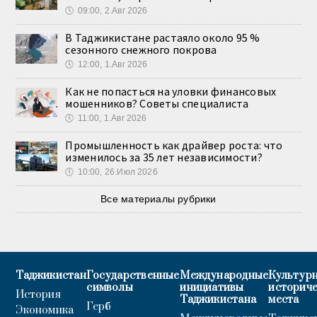
🕔
09:00, 2.Авг 2026
В Таджикистане растаяло около 95 %
сезонного снежного покрова
🕔
12:00, 1.Авг 2026
Как не попасться на уловки финансовых
мошенников? Советы специалиста
🕔
11:00, 1.Авг 2026
Промышленность как драйвер роста: что
изменилось за 35 лет независимости?
🕔
10:00, 26.Июл 2026
Все материалы рубрики
Таджикистан
Государственные
Международные
Культурн
символы
инициативы
историч
История
Таджикистана
места
Герб
Экономика