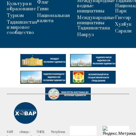
Международные
Таджикс
Флаг
Культура и
водные
Национа
образование
Гимн
инициативы
Парк
Туризм
Национальная
Международные
Гиссар
валюта
Таджикистан
инициативы
Хулбук
и мировое
Таджикистана
Саразм
сообщество
Навруз
НИАТ «Ховар»: 734018, Республика