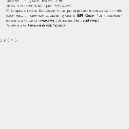
Таджикистан, г. Душанбе, проспект Саъди
Шерози 16. тел.: +992 (37) 2385217, факс: +992 (37) 2232383
© Все права защищены. Воспроизведение или распространение материалов сайта в любой
форме только с письменного разрешения руководства
НИАТ «Ховар»
. При использовании
материалов сайта, ссылка на
www.khovar.tj
обязательна. E-mail:
niat@khovar.tj
Разработка сайта:
Рекламное агентство "adMedia"
1 2 3 4 5