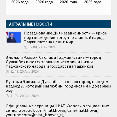
2026 года
2026 года
2026 года
2026 года
АКТУАЛЬНЫЕ НОВОСТИ
Празднование Дня независимости — яркое
подтверждение того, что славный народ
Таджикистана ценит мир
🕔
09:00, 9.Сен 2024
Эмомали Рахмон: Столица Таджикистана — город
Душанбе является зеркалом истории и жизни
таджикского народа и государства таджиков
🕔
11:48, 20.Апр 2024
Рустами Эмомали: Душанбе – это наш город, наш дом
надежды, который мы любим, гордимся им и доверяем
ему!
🕔
11:00, 20.Апр 2024
Официальные страницы НИАТ «Ховар» в социальных
сетях: facebook.com/niatkhovar, t.me/niatkhovar,
youtube.com/@niat_Khovar_tj,