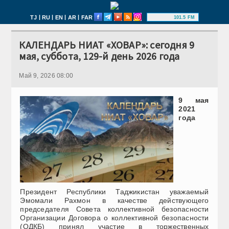
|
|
|
|
TJ
RU
EN
AR
FAR
101.5 FM
КАЛЕНДАРЬ НИАТ «ХОВАР»: сегодня 9
мая, суббота, 129-й день 2026 года
Май 9, 2026 08:00
9 мая
2021
года
Президент Республики Таджикистан уважаемый
Эмомали Рахмон в качестве действующего
председателя Совета коллективной безопасности
Организации Договора о коллективной безопасности
(ОДКБ) принял участие в торжественных