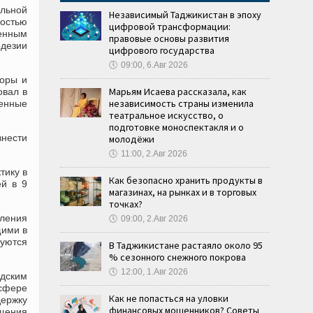
ельной
Независимый Таджикистан в эпоху
ностью
цифровой трансформации:
менным
правовые основы развития
одезии
цифрового государства
🕔
09:00, 6.Авг 2026
боры и
Марьям Исаева рассказала, как
овал в
независимость страны изменила
менные
театральное искусство, о
подготовке моноспектакля и о
внести
молодёжи
🕔
11:00, 2.Авг 2026
тику в
Как безопасно хранить продукты в
ей в 9
магазинах, на рынках и в торговых
точках?
вления
🕔
09:00, 2.Авг 2026
щими в
зуются
В Таджикистане растаяло около 95
% сезонного снежного покрова
🕔
12:00, 1.Авг 2026
одским
 сфере
Как не попасться на уловки
держку
финансовых мошенников? Советы
ащения