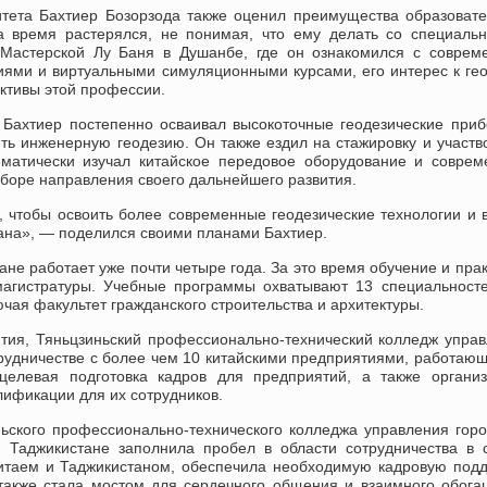
итета Бахтиер Бозорзода также оценил преимущества образоват
а время растерялся, не понимая, что ему делать со специаль
 Мастерской Лу Баня в Душанбе, где он ознакомился с совре
ями и виртуальными симуляционными курсами, его интерес к ге
ективы этой профессии.
 Бахтиер постепенно осваивал высокоточные геодезические при
ть инженерную геодезию. Он также ездил на стажировку и участв
ематически изучал китайское передовое оборудование и совре
боре направления своего дальнейшего развития.
 чтобы освоить более современные геодезические технологии и 
тана», — поделился своими планами Бахтиер.
не работает уже почти четыре года. За это время обучение и прак
магистратуры. Учебные программы охватывают 13 специальност
чая факультет гражданского строительства и архитектуры.
ития, Тяньцзиньский профессионально-технический колледж упра
рудничестве с более чем 10 китайскими предприятиями, работаю
целевая подготовка кадров для предприятий, а также органи
ификации для их сотрудников.
ньского профессионально-технического колледжа управления гор
в Таджикистане заполнила пробел в области сотрудничества в
итаем и Таджикистаном, обеспечила необходимую кадровую под
 также стала мостом для сердечного общения и взаимного обог