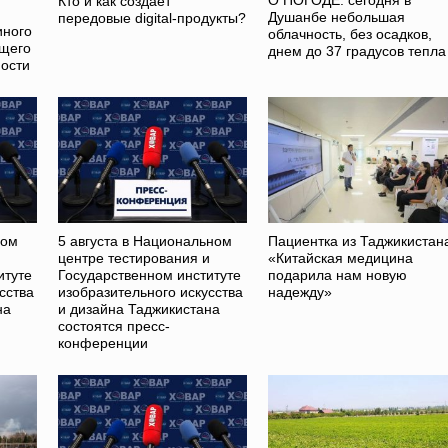
О ПОГОДЕ: сегодня в
Кто и как создаёт
Душанбе небольшая
передовые digital-продукты?
иного
облачность, без осадков,
ющего
днем до 37 градусов тепла
ости
ном
5 августа в Национальном
Пациентка из Таджикистан
и
центре тестирования и
«Китайская медицина
итуте
Государственном институте
подарила нам новую
сства
изобразительного искусства
надежду»
на
и дизайна Таджикистана
состоятся пресс-
конференции