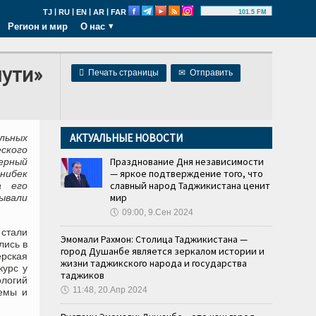
|
|
|
|
TJ
RU
EN
AR
FAR
101.5 FM
Регион и мир
О нас
пути»

Печать страницы
✉
Отправить
АКТУАЛЬНЫЕ НОВОСТИ
льных
ского
Празднование Дня независимости
верный
— яркое подтверждение того, что
нибек
славный народ Таджикистана ценит
а его
мир
ывали
🕔
09:00, 9.Сен 2024
стали
Эмомали Рахмон: Столица Таджикистана —
лись в
город Душанбе является зеркалом истории и
ерская
жизни таджикского народа и государства
курс у
таджиков
ологий
🕔
11:48, 20.Апр 2024
темы и