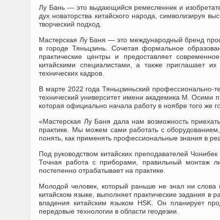
Лу Бань — это выдающийся ремесленник и изобретател
дух новаторства китайского народа, символизируя вы
творческий подход.
Мастерская Лу Баня — это международный бренд про
в городе Тяньцзинь. Сочетая формальное образован
практические центры и предоставляет современно
китайскими специалистами, а также приглашает их
технических кадров.
В марте 2022 года Тяньцзиньский профессионально-те
технический университет имени академика М. Осими п
которая официально начала работу в ноябре того же г
«Мастерская Лу Баня дала нам возможность приехать 
практике. Мы можем сами работать с оборудованием, 
понять, как применять профессиональные знания в ре
Под руководством китайских преподавателей Чонибек 
Точная работа с приборами, правильный монтаж л
постепенно отрабатывает на практике.
Молодой человек, который раньше не знал ни слова 
китайском языке, выполняет практические задания в 
владения китайским языком HSK. Он планирует прод
передовые технологии в области геодезии.