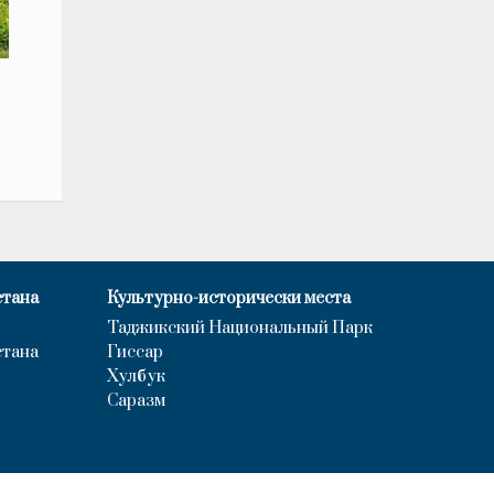
стана
Культурно-исторически места
Таджикский Национальный Парк
стана
Гиссар
Хулбук
Саразм