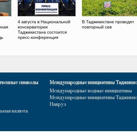
4 августа в Национальной
В Таджикистане проводят
нная
консерватории
повторный сев
Таджикистана состоится
дь
пресс-конференция
твенные символы
Международные инициативы Таджики
Международные водные инициативы
Международные инициативы Таджики
Навруз
ьная валюта