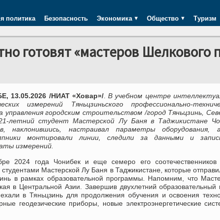
я политика
Безопасность
Экономика
Общество
Туризм
тно готовят «мастеров Шелкового 
, 13.05.2026 /НИАТ «Ховар»/
.
В учебном центре интеллектуа
ческих измерений Тяньцзиньского профессионально-техниче
а управления городским строительством /город Тяньцзинь, Се
21-летний студент Мастерской Лу Баня в Таджикистане Чо
ов, наклонившись, настраивал параметры оборудования, 
уппники монтировали линии, следили за данными и запис
аты измерений.
бре 2024 года Чонибек и еще семеро его соотечественников 
студентами Мастерской Лу Баня в Таджикистане, которые отправи
цзинь в рамках образовательной программы. Напомним, что Маст
ая в Центральной Азии. Завершив двухлетний образовательный 
ехали в Тяньцзинь для продолжения обучения и освоения техн
рные геодезические приборы, новые электроэнергетические сис