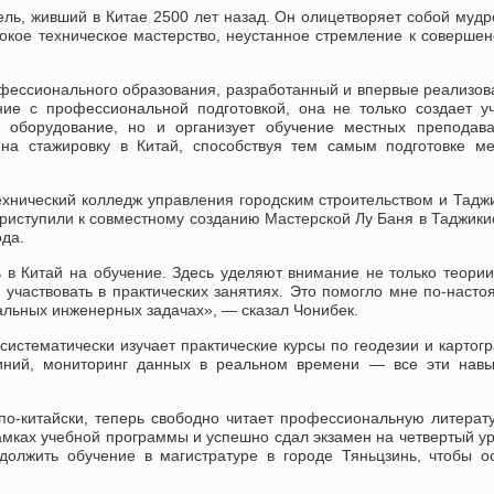
ь, живший в Китае 2500 лет назад. Он олицетворяет собой мудр
сокое техническое мастерство, неустанное стремление к совершен
фессионального образования, разработанный и впервые реализо
ие с профессиональной подготовкой, она не только создает у
е оборудование, но и организует обучение местных преподава
 на стажировку в Китай, способствуя тем самым подготовке м
хнический колледж управления городским строительством и Тадж
риступили к совместному созданию Мастерской Лу Баня в Таджики
ода.
в Китай на обучение. Здесь уделяют внимание не только теории
участвовать в практических занятиях. Это помогло мне по-наст
альных инженерных задачах», — сказал Чонибек.
систематически изучает практические курсы по геодезии и картог
иний, мониторинг данных в реальном времени — все эти навы
по-китайски, теперь свободно читает профессиональную литерат
рамках учебной программы и успешно сдал экзамен на четвертый у
олжить обучение в магистратуре в городе Тяньцзинь, чтобы о