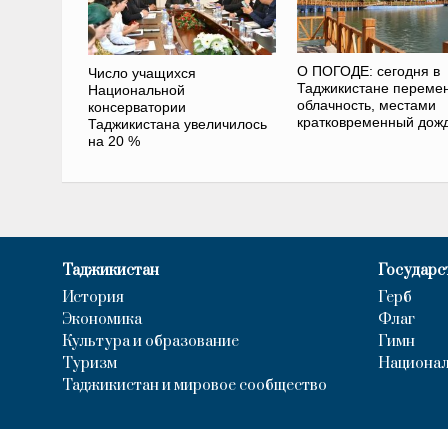
О ПОГОДЕ: сегодня в
Число учащихся
Таджикистане переме
Национальной
облачность, местами
консерватории
кратковременный дож
Таджикистана увеличилось
на 20 %
Таджикистан
Государс
История
Герб
Экономика
Флаг
Культура и образование
Гимн
Туризм
Национал
Таджикистан и мировое сообщество