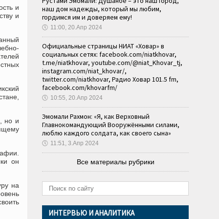
Рустами Эмомали: Душанбе – это наш город,
ость и
наш дом надежды, который мы любим,
ству и
гордимся им и доверяем ему!
🕔
11:00, 20.Апр 2024
ванный
Официальные страницы НИАТ «Ховар» в
чебно-
социальных сетях: facebook.com/niatkhovar,
телей
t.me/niatkhovar, youtube.com/@niat_Khovar_tj,
естных
instagram.com/niat_khovar/,
twitter.com/niatkhovar, Радио Ховар 101.5 fm,
facebook.com/khovarfm/
икский
стане,
🕔
10:55, 20.Апр 2024
Эмомали Рахмон: «Я, как Верховный
, но и
Главнокомандующий Вооружёнными силами,
оящему
люблю каждого солдата, как своего сына»
🕔
11:51, 3.Апр 2024
рафии.
ки он
Все материалы рубрики
уру на
ровень
своить
ИНТЕРВЬЮ И АНАЛИТИКА