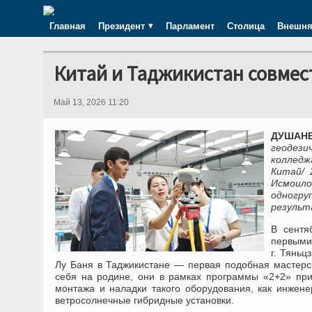
Главная
Президент
Парламент
Столица
Внешня
Китай и Таджикистан совмес
Май 13, 2026 11:20
ДУШАНБЕ
геодези
колледж
Китай/ 
Исмоил
одногр
результ
В сентя
первыми 
г. Тянь
Лу Баня в Таджикистане — первая подобная мастерск
себя на родине, они в рамках программы «2+2» при
монтажа и наладки такого оборудования, как инжене
ветросолнечные гибридные установки.