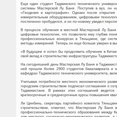
Еще один студент Таджикского технического универс
системы Мастерской Лу Баня. Поступив в вуз, он н
«Геодезия и картография». Однако после открытия
измерительным оборудованием, цифровыми технологи
постепенно пробудился, и он по-новому увидел персп
В процессе обучения в местной Мастерской Лу Баня
цифровые технологии, что позволило ему глубже поня
профессиональных конкурсах в Тяньцзине, где сист
методы измерений. Теперь он еще больше уверен в вы
«В будущем я хотел бы продолжить обучение в Китае,
свой вклад в строительство инфраструктуры Таджикис
На сегодняшний день Мастерская Лу Баня в Таджикиста
ней прошли более 2900 студентов бакалавриата и 
кафедрах Таджикского технического университета, вклю
Учитывая потребности местного экономического разв
городским строительством подписал соглашения о сот
Таджикистане. В рамках этих соглашений ведется 
краткосрочные и среднесрочные курсы повышения квал
Ли Цинбинь, секретарь партийного комитета Тяньцзи
строительством, отметил, что Мастерская Лу Баня 
профессионально-технического образования между К
для местного социально-экономического развития, а