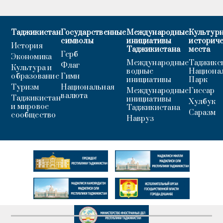
Таджикистан
Государственные
Международные
Культурн
символы
инициативы
историч
История
Таджикистана
места
Герб
Экономика
Международные
Таджикс
Флаг
Культура и
водные
Национа
образование
Гимн
инициативы
Парк
Туризм
Национальная
Международные
Гиссар
валюта
Таджикистан
инициативы
Хулбук
и мировое
Таджикистана
Саразм
сообщество
Навруз