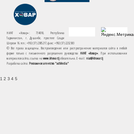
НИАТ «Ховар»: 734018, Республика
Таджикистан, г. Душанбе, проспект Саъди
Шерози 16. тел.: +992 (37) 2385217, факс: +992 (37) 2232383
© Все права защищены. Воспроизведение или распространение материалов сайта в любой
форме только с письменного разрешения руководства
НИАТ «Ховар»
. При использовании
материалов сайта, ссылка на
www.khovar.tj
обязательна. E-mail:
niat@khovar.tj
Разработка сайта:
Рекламное агентство "adMedia"
1 2 3 4 5