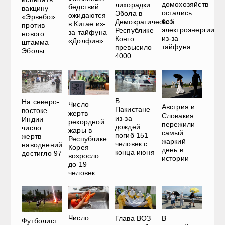
домохозяйств
лихорадки
бедствий
вакцину
остались
Эбола в
ожидаются
«Эрвебо»
без
Демократической
в Китае из-
против
электроэнергии
Республике
за тайфуна
нового
из-за
Конго
«Долфин»
штамма
тайфуна
превысило
Эболы
4000
В
На северо-
Число
Австрия и
Пакистане
востоке
жертв
Словакия
из-за
Индии
рекордной
пережили
дождей
число
жары в
самый
погиб 151
жертв
Республике
жаркий
человек с
наводнений
Корея
день в
конца июня
достигло 97
возросло
истории
до 19
человек
Число
Глава ВОЗ
В
Футболист