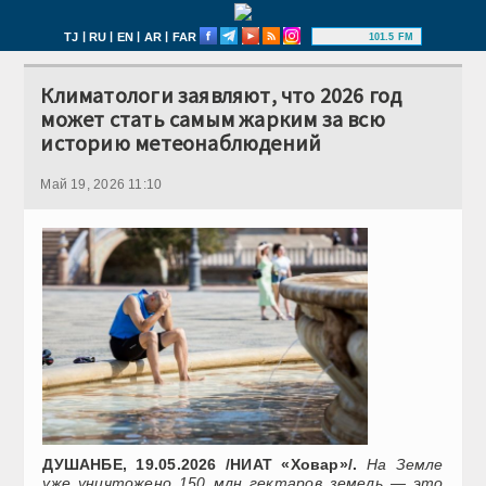
|
|
|
|
TJ
RU
EN
AR
FAR
101.5 FM
Климатологи заявляют, что 2026 год
может стать самым жарким за всю
историю метеонаблюдений
Май 19, 2026 11:10
ДУШАНБЕ, 19.05.2026 /НИАТ «Ховар»/.
На Земле
уже уничтожено 150 млн гектаров земель — это