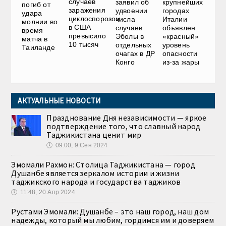
случаев
заявил об
крупнейших
погиб от
заражения
удвоении
городах
удара
циклоспорозом
числа
Италии
молнии во
в США
случаев
объявлен
время
превысило
Эболы в
«красный»
матча в
10 тысяч
отдельных
уровень
Таиланде
очагах в ДР
опасности
Конго
из-за жары
АКТУАЛЬНЫЕ НОВОСТИ
Празднование Дня независимости — яркое
подтверждение того, что славный народ
Таджикистана ценит мир
🕔
09:00, 9.Сен 2024
Эмомали Рахмон: Столица Таджикистана — город
Душанбе является зеркалом истории и жизни
таджикского народа и государства таджиков
🕔
11:48, 20.Апр 2024
Рустами Эмомали: Душанбе – это наш город, наш дом
надежды, который мы любим, гордимся им и доверяем