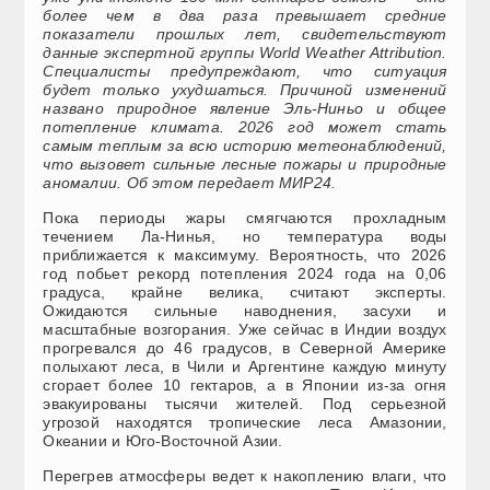
более чем в два раза превышает средние
показатели прошлых лет, свидетельствуют
данные экспертной группы World Weather Attribution.
Специалисты предупреждают, что ситуация
будет только ухудшаться. Причиной изменений
названо природное явление Эль-Ниньо и общее
потепление климата. 2026 год может стать
самым теплым за всю историю метеонаблюдений,
что вызовет сильные лесные пожары и природные
аномалии. Об этом передает МИР24.
Пока периоды жары смягчаются прохладным
течением Ла-Нинья, но температура воды
приближается к максимуму. Вероятность, что 2026
год побьет рекорд потепления 2024 года на 0,06
градуса, крайне велика, считают эксперты.
Ожидаются сильные наводнения, засухи и
масштабные возгорания. Уже сейчас в Индии воздух
прогревался до 46 градусов, в Северной Америке
полыхают леса, в Чили и Аргентине каждую минуту
сгорает более 10 гектаров, а в Японии из-за огня
эвакуированы тысячи жителей. Под серьезной
угрозой находятся тропические леса Амазонии,
Океании и Юго-Восточной Азии.
Перегрев атмосферы ведет к накоплению влаги, что