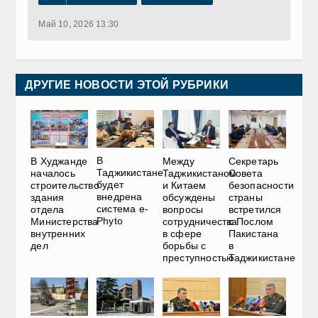
Май 10, 2026 13:30
ДРУГИЕ НОВОСТИ ЭТОЙ РУБРИКИ
В
В Худжанде
Между
Секретарь
Таджикистане
началось
Таджикистаном
Совета
будет
строительство
и Китаем
безопасности
внедрена
здания
обсуждены
страны
система e-
отдела
вопросы
встретился
Phyto
Министерства
сотрудничества
с Послом
внутренних
в сфере
Пакистана
дел
борьбы с
в
преступностью
Таджикистане