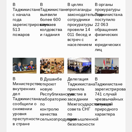
В
В
В целях
В органы
Таджикистане
Таджикистане
пропаганды
прокуратуры
с начала
выявили
законодательства
Таджикистана
года
более 600
сотрудники
поступило
зарегистрировано
случаев
прокуратуры
22 063
513
колдовства
провели 14
обращения
пожаров
и гадания
011 бесед и
физических
встреч с
и
населением
юридических
лиц
В
В Душанбе
Делегация
В
Министерстве
откроют
Таджикистана
Таджикистане
внутренних
новую
приняла
зарегистрировали
дел
Республиканскую
участие в
741 случай
Таджикистана
лабораторию
заседании
чрезвычайных
сообщили о
по
Межгосударственного
ситуаций
снижении
контролю
совета СНГ
природного
уровня
качества
по
характера
преступности
сельхозпродукции
промышленной
в стране
безопасности