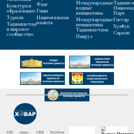
Международные
Таджикс
Флаг
Культура и
водные
Национа
образование
Гимн
инициативы
Парк
Туризм
Национальная
Международные
Гиссар
валюта
Таджикистан
инициативы
Хулбук
и мировое
Таджикистана
Саразм
сообщество
Навруз
НИАТ «Ховар»: 734018, Республика