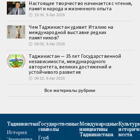
Настоящее творчество начинается с чтения,
памяти народа и жизненного опыта
🕔
10:30, 9.Авг 2026
Чем Таджикистан удивит Италию на
международной выставке редких
памятников?
🕔
09:00, 9.Авг 2026
Таджикистан — 35 лет Государственной
независимости, международного
авторитета, великих достижений и
устойчивого развития
🕔
09:10, 8.Авг 2026
Все материалы рубрики
Таджикистан
Государственные
Международные
Культурн
символы
инициативы
историч
История
Таджикистана
места
Герб
Экономика