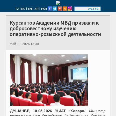
|
|
|
|
TJ
RU
EN
AR
FAR
101.5 FM
Курсантов Академии МВД призвали к
добросовестному изучению
оперативно-розыскной деятельности
Май 10, 2026 13:30
ДУШАНБЕ, 10.05.2026 /НИАТ «Ховар»/
.
Министр
внутренних дел Республики Таджикистан Рамазон