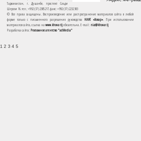
Таджикистан, г. Душанбе, проспект Саъди
Шерози 16. тел.: +992 (37) 2385217, факс: +992 (37) 2232383
© Все права защищены. Воспроизведение или распространение материалов сайта в любой
форме только с письменного разрешения руководства
НИАТ «Ховар»
. При использовании
материалов сайта, ссылка на
www.khovar.tj
обязательна. E-mail:
niat@khovar.tj
Разработка сайта:
Рекламное агентство "adMedia"
1 2 3 4 5