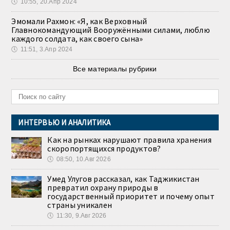
🕔
10:55, 20.Апр 2024
Эмомали Рахмон: «Я, как Верховный
Главнокомандующий Вооружёнными силами, люблю
каждого солдата, как своего сына»
🕔
11:51, 3.Апр 2024
Все материалы рубрики
ИНТЕРВЬЮ И АНАЛИТИКА
Как на рынках нарушают правила хранения
скоропортящихся продуктов?
🕔
08:50, 10.Авг 2026
Умед Улугов рассказал, как Таджикистан
превратил охрану природы в
государственный приоритет и почему опыт
страны уникален
🕔
11:30, 9.Авг 2026