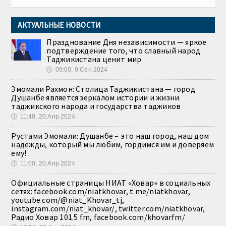
АКТУАЛЬНЫЕ НОВОСТИ
Празднование Дня независимости — яркое
подтверждение того, что славный народ
Таджикистана ценит мир
🕔
09:00, 9.Сен 2024
Эмомали Рахмон: Столица Таджикистана — город
Душанбе является зеркалом истории и жизни
таджикского народа и государства таджиков
🕔
11:48, 20.Апр 2024
Рустами Эмомали: Душанбе – это наш город, наш дом
надежды, который мы любим, гордимся им и доверяем
ему!
🕔
11:00, 20.Апр 2024
Официальные страницы НИАТ «Ховар» в социальных
сетях: facebook.com/niatkhovar, t.me/niatkhovar,
youtube.com/@niat_Khovar_tj,
instagram.com/niat_khovar/, twitter.com/niatkhovar,
Радио Ховар 101.5 fm, facebook.com/khovarfm/