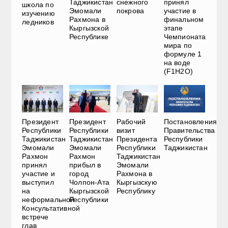
Таджикистан
снежного
принял
школа по
Эмомали
покрова
участие в
изучению
Рахмона в
финальном
ледников
Кыргызской
этапе
Республике
Чемпионата
мира по
формуле 1
на воде
(F1H2O)
Президент
Президент
Рабочий
Постановления
Республики
Республики
визит
Правительства
Таджикистан
Таджикистан
Президента
Республики
Эмомали
Эмомали
Республики
Таджикистан
Рахмон
Рахмон
Таджикистан
принял
прибыл в
Эмомали
участие и
город
Рахмона в
выступил
Чолпон-Ата
Кыргызскую
на
Кыргызской
Республику
неформальной
Республики
Консультативной
встрече
глав