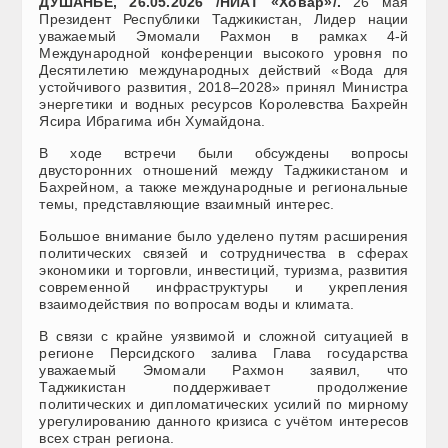
ДУШАНБЕ, 26.05.2026 /НИАТ «Ховар»/.
26 мая
Президент Республики Таджикистан, Лидер нации
уважаемый Эмомали Рахмон в рамках 4-й
Международной конференции высокого уровня по
Десятилетию международных действий «Вода для
устойчивого развития, 2018–2028» принял Министра
энергетики и водных ресурсов Королевства Бахрейн
Ясира Ибрагима ибн Хумайдона.
В ходе встречи были обсуждены вопросы
двусторонних отношений между Таджикистаном и
Бахрейном, а также международные и региональные
темы, представляющие взаимный интерес.
Большое внимание было уделено путям расширения
политических связей и сотрудничества в сферах
экономики и торговли, инвестиций, туризма, развития
современной инфраструктуры и укрепления
взаимодействия по вопросам воды и климата.
В связи с крайне уязвимой и сложной ситуацией в
регионе Персидского залива Глава государства
уважаемый Эмомали Рахмон заявил, что
Таджикистан поддерживает продолжение
политических и дипломатических усилий по мирному
урегулированию данного кризиса с учётом интересов
всех стран региона.