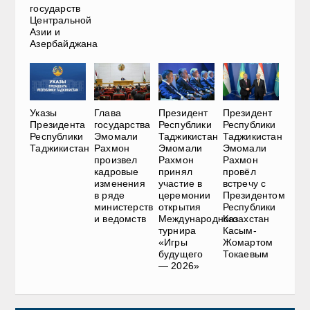
государств
Центральной
Азии и
Азербайджана
Указы
Глава
Президент
Президент
Президента
государства
Республики
Республики
Республики
Эмомали
Таджикистан
Таджикистан
Таджикистан
Рахмон
Эмомали
Эмомали
произвел
Рахмон
Рахмон
кадровые
принял
провёл
изменения
участие в
встречу с
в ряде
церемонии
Президентом
министерств
открытия
Республики
и ведомств
Международного
Казахстан
турнира
Касым-
«Игры
Жомартом
будущего
Токаевым
— 2026»