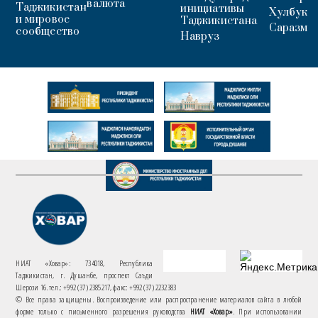
валюта
Таджикистан
инициативы
Хулбук
и мировое
Таджикистана
Саразм
сообщество
Навруз
НИАТ «Ховар»: 734018, Республика
Таджикистан, г. Душанбе, проспект Саъди
Шерози 16. тел.: +992 (37) 2385217, факс: +992 (37) 2232383
© Все права защищены. Воспроизведение или распространение материалов сайта в любой
форме только с письменного разрешения руководства
НИАТ «Ховар»
. При использовании