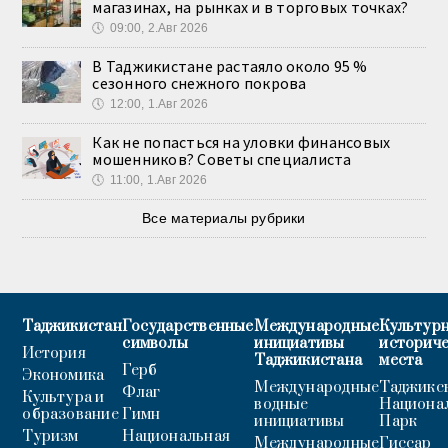
магазинах, на рынках и в торговых точках?
🕔
09:00, 2.Авг 2026
В Таджикистане растаяло около 95 %
сезонного снежного покрова
🕔
12:00, 1.Авг 2026
Как не попасться на уловки финансовых
мошенников? Советы специалиста
🕔
11:00, 1.Авг 2026
Все материалы рубрики
Таджикистан
Государственные
Международные
Культурн
символы
инициативы
историч
История
Таджикистана
места
Герб
Экономика
Международные
Таджикс
Флаг
Культура и
водные
Национа
образование
Гимн
инициативы
Парк
Туризм
Национальная
Международные
Гиссар