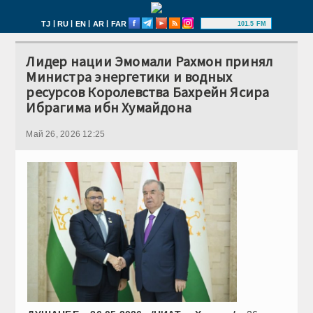
|
|
|
|
TJ
RU
EN
AR
FAR
101.5 FM
Лидер нации Эмомали Рахмон принял
Министра энергетики и водных
ресурсов Королевства Бахрейн Ясира
Ибрагима ибн Хумайдона
Май 26, 2026 12:25