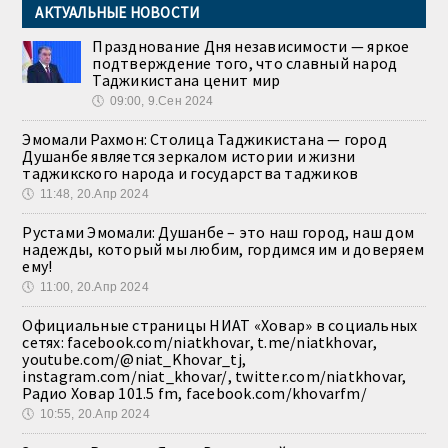
АКТУАЛЬНЫЕ НОВОСТИ
Празднование Дня независимости — яркое
подтверждение того, что славный народ
Таджикистана ценит мир
🕔
09:00, 9.Сен 2024
Эмомали Рахмон: Столица Таджикистана — город
Душанбе является зеркалом истории и жизни
таджикского народа и государства таджиков
🕔
11:48, 20.Апр 2024
Рустами Эмомали: Душанбе – это наш город, наш дом
надежды, который мы любим, гордимся им и доверяем
ему!
🕔
11:00, 20.Апр 2024
Официальные страницы НИАТ «Ховар» в социальных
сетях: facebook.com/niatkhovar, t.me/niatkhovar,
youtube.com/@niat_Khovar_tj,
instagram.com/niat_khovar/, twitter.com/niatkhovar,
Радио Ховар 101.5 fm, facebook.com/khovarfm/
🕔
10:55, 20.Апр 2024