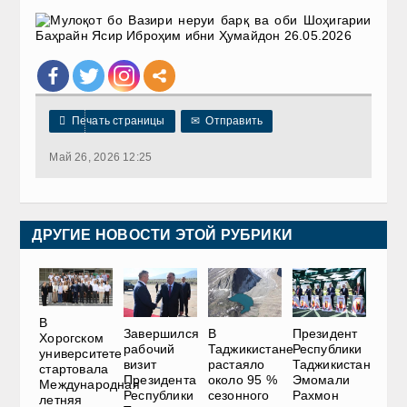

Печать страницы
✉
Отправить
Май 26, 2026 12:25
ДРУГИЕ НОВОСТИ ЭТОЙ РУБРИКИ
В
Завершился
В
Президент
Хорогском
рабочий
Таджикистане
Республики
университете
визит
растаяло
Таджикистан
стартовала
Президента
около 95 %
Эмомали
Международная
Республики
сезонного
Рахмон
летняя