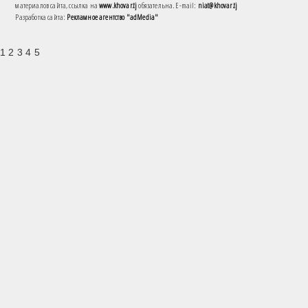
материалов сайта, ссылка на
www.khovar.tj
обязательна. E-mail:
niat@khovar.tj
Разработка сайта:
Рекламное агентство "adMedia"
1 2 3 4 5