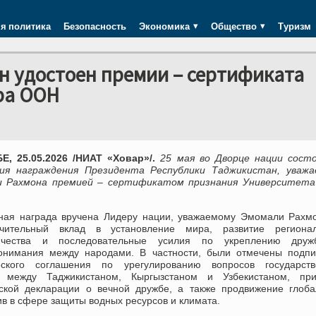
я политика
Безопасность
Экономика
Общество
Туризм
н удостоен премии – сертификата
ра ООН
, 25.05.2026 /НИАТ «Ховар»/.
25 мая во Дворце нации состо
ия награждения Президента Республики Таджикистан, уважа
 Рахмона премией – сертификатом признания Университета
ная награда вручена Лидеру нации, уважаемому Эмомали Рахмо
чительный вклад в установление мира, развитие регионал
ничества и последовательные усилия по укреплению дру
онимания между народами. В частности, были отмечены подпи
еского соглашения по урегулированию вопросов государств
 между Таджикистаном, Кыргызстаном и Узбекистаном, при
ской декларации о вечной дружбе, а также продвижение глоба
в в сфере защиты водных ресурсов и климата.