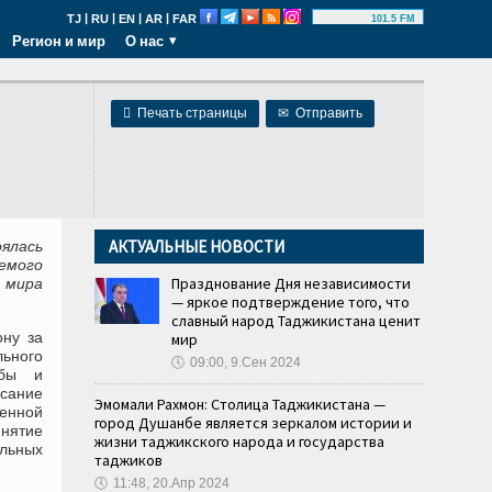
|
|
|
|
TJ
RU
EN
AR
FAR
101.5 FM
Регион и мир
О нас

Печать страницы
✉
Отправить
АКТУАЛЬНЫЕ НОВОСТИ
ялась
емого
Празднование Дня независимости
 мира
— яркое подтверждение того, что
славный народ Таджикистана ценит
ну за
мир
ьного
🕔
09:00, 9.Сен 2024
жбы и
сание
Эмомали Рахмон: Столица Таджикистана —
енной
город Душанбе является зеркалом истории и
нятие
жизни таджикского народа и государства
льных
таджиков
🕔
11:48, 20.Апр 2024