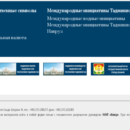
твенные символы
Международные инициативы Таджики
Международные водные инициативы
Международные инициативы Таджики
Навруз
ьная валюта
 Саъди Шерози 16. тел.: +992 (37) 2385217, факс: +992 (37) 2232383
е материалов сайта в любой форме только с письменного разрешения руководства
НИАТ «Ховар»
. При ис