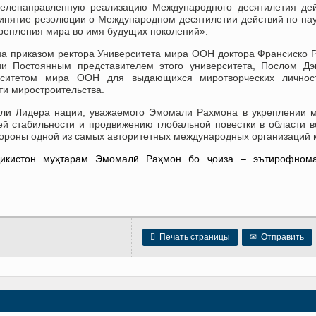
целенаправленную реализацию Международного десятилетия де
ринятие резолюции о Международном десятилетии действий по на
репления мира во имя будущих поколений».
на приказом ректора Университета мира ООН доктора Франсиско 
и Постоянным представителем этого университета, Послом Дэ
рситетом мира ООН для выдающихся миротворческих личнос
ти миростроительства.
оли Лидера нации, уважаемого Эмомали Рахмона в укреплении 
ей стабильности и продвижению глобальной повестки в области 
стороны одной из самых авторитетных международных организаций 

Печать страницы
✉
Отправить