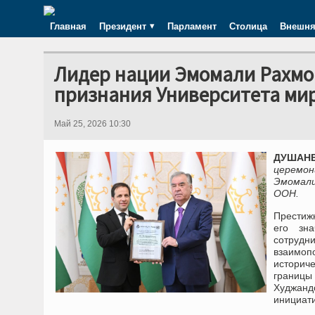
Главная
Президент
Парламент
Столица
Внешня
Лидер нации Эмомали Рахмо
признания Университета ми
Май 25, 2026 10:30
ДУШАНБЕ
церемон
Эмомали
ООН.
Престиж
его зна
сотруд
взаимоп
историч
границы
Худжанд
инициати