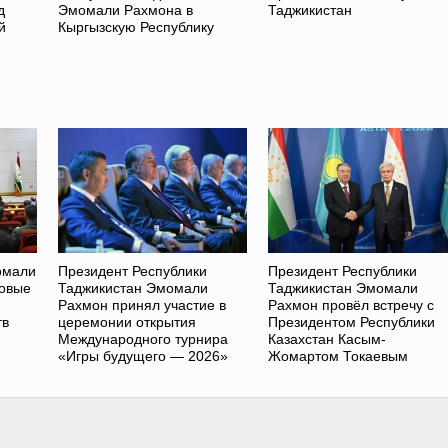
д
Эмомали Рахмона в
Таджикистан
й
Кыргызскую Республику
омали
Президент Республики
Президент Республики
ровые
Таджикистан Эмомали
Таджикистан Эмомали
Рахмон принял участие в
Рахмон провёл встречу с
тв
церемонии открытия
Президентом Республики
Международного турнира
Казахстан Касым-
«Игры будущего — 2026»
Жомартом Токаевым