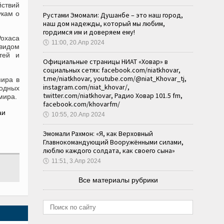
йствий
укам о
Рустами Эмомали: Душанбе – это наш город,
наш дом надежды, который мы любим,
гордимся им и доверяем ему!
Рохаса
🕔
11:00, 20.Апр 2024
видом
тей и
Официальные страницы НИАТ «Ховар» в
социальных сетях: facebook.com/niatkhovar,
t.me/niatkhovar, youtube.com/@niat_Khovar_tj,
мира в
instagram.com/niat_khovar/,
водных
twitter.com/niatkhovar, Радио Ховар 101.5 fm,
мира.
facebook.com/khovarfm/
🕔
10:55, 20.Апр 2024
Эмомали Рахмон: «Я, как Верховный
Главнокомандующий Вооружёнными силами,
люблю каждого солдата, как своего сына»
🕔
11:51, 3.Апр 2024
Все материалы рубрики