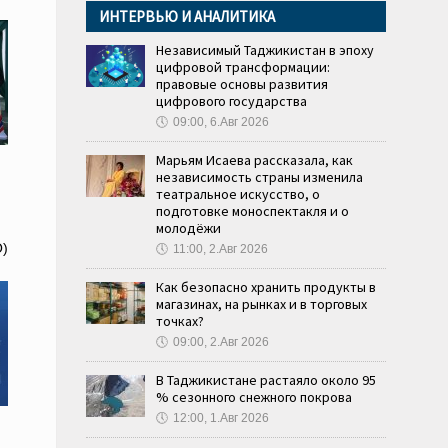
ИНТЕРВЬЮ И АНАЛИТИКА
Независимый Таджикистан в эпоху
цифровой трансформации:
правовые основы развития
цифрового государства
🕔
09:00, 6.Авг 2026
Марьям Исаева рассказала, как
независимость страны изменила
театральное искусство, о
подготовке моноспектакля и о
молодёжи
O)
🕔
11:00, 2.Авг 2026
Как безопасно хранить продукты в
магазинах, на рынках и в торговых
точках?
🕔
09:00, 2.Авг 2026
В Таджикистане растаяло около 95
% сезонного снежного покрова
🕔
12:00, 1.Авг 2026