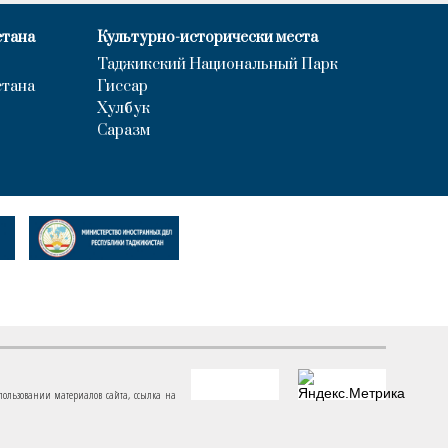
стана
Культурно-исторически места
Таджикский Национальный Парк
стана
Гиссар
Хулбук
Саразм
пользовании материалов сайта, ссылка на