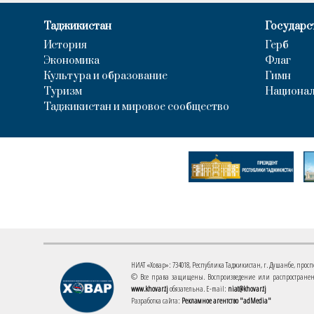
Таджикистан
Государс
История
Герб
Экономика
Флаг
Культура и образование
Гимн
Туризм
Национал
Таджикистан и мировое сообщество
НИАТ «Ховар»: 734018, Республика Таджикистан, г. Душанбе, проспект
© Все права защищены. Воспроизведение или распространени
www.khovar.tj
обязательна. E-mail:
niat@khovar.tj
Разработка сайта:
Рекламное агентство "adMedia"