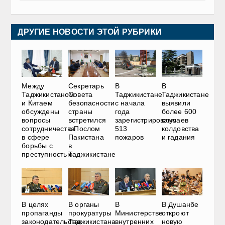
ДРУГИЕ НОВОСТИ ЭТОЙ РУБРИКИ
Между
Секретарь
В
В
Таджикистаном
Совета
Таджикистане
Таджикистане
и Китаем
безопасности
с начала
выявили
обсуждены
страны
года
более 600
вопросы
встретился
зарегистрировано
случаев
сотрудничества
с Послом
513
колдовства
в сфере
Пакистана
пожаров
и гадания
борьбы с
в
преступностью
Таджикистане
В
В целях
В органы
В Душанбе
Министерстве
пропаганды
прокуратуры
откроют
внутренних
законодательства
Таджикистана
новую