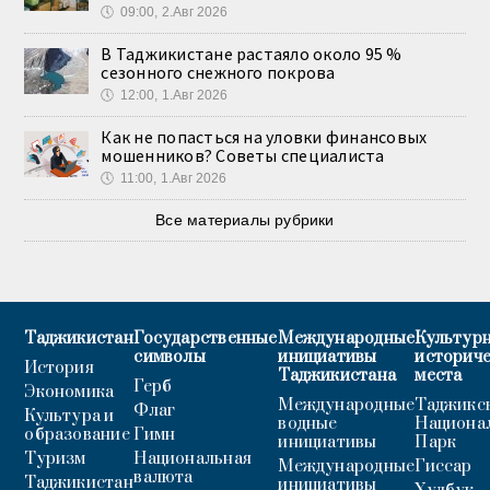
🕔
09:00, 2.Авг 2026
В Таджикистане растаяло около 95 %
сезонного снежного покрова
🕔
12:00, 1.Авг 2026
Как не попасться на уловки финансовых
мошенников? Советы специалиста
🕔
11:00, 1.Авг 2026
Все материалы рубрики
Таджикистан
Государственные
Международные
Культурн
символы
инициативы
историч
История
Таджикистана
места
Герб
Экономика
Международные
Таджикс
Флаг
Культура и
водные
Национа
образование
Гимн
инициативы
Парк
Туризм
Национальная
Международные
Гиссар
валюта
Таджикистан
инициативы