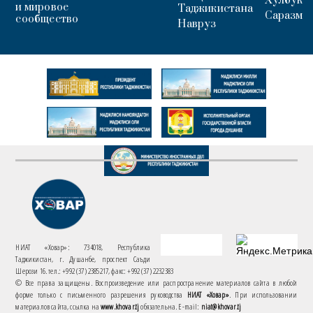
Хулбук
и мировое
Таджикистана
Саразм
сообщество
Навруз
НИАТ «Ховар»: 734018, Республика
Таджикистан, г. Душанбе, проспект Саъди
Шерози 16. тел.: +992 (37) 2385217, факс: +992 (37) 2232383
© Все права защищены. Воспроизведение или распространение материалов сайта в любой
форме только с письменного разрешения руководства
НИАТ «Ховар»
. При использовании
материалов сайта, ссылка на
www.khovar.tj
обязательна. E-mail:
niat@khovar.tj