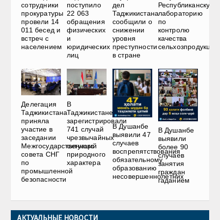
дел
сотрудники
поступило
Республиканскую
Таджикистана
прокуратуры
22 063
лабораторию
сообщили о
провели 14
обращения
по
снижении
011 бесед и
физических
контролю
уровня
встреч с
и
качества
преступности
населением
юридических
сельхозпродукции
в стране
лиц
Делегация
В
Таджикистана
Таджикистане
приняла
зарегистрировали
В Душанбе
участие в
741 случай
В Душанбе
выявили 47
заседании
чрезвычайных
выявили
случаев
Межгосударственного
ситуаций
более 90
воспрепятствования
совета СНГ
природного
случаев
обязательному
по
характера
занятия
образованию
промышленной
граждан
несовершеннолетних
безопасности
гаданием
АКТУАЛЬНЫЕ НОВОСТИ