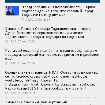
Празднование Дня независимости — яркое
подтверждение того, что славный народ
Таджикистана ценит мир
🕔
09:00, 9.Сен 2024
Эмомали Рахмон: Столица Таджикистана — город
Душанбе является зеркалом истории и жизни
таджикского народа и государства таджиков
🕔
11:48, 20.Апр 2024
Рустами Эмомали: Душанбе – это наш город, наш дом
надежды, который мы любим, гордимся им и доверяем
ему!
🕔
11:00, 20.Апр 2024
Официальные страницы НИАТ «Ховар» в социальных
сетях: facebook.com/niatkhovar, t.me/niatkhovar,
youtube.com/@niat_Khovar_tj,
instagram.com/niat_khovar/, twitter.com/niatkhovar,
Радио Ховар 101.5 fm, facebook.com/khovarfm/
🕔
10:55, 20.Апр 2024
Эмомали Рахмон: «Я, как Верховный