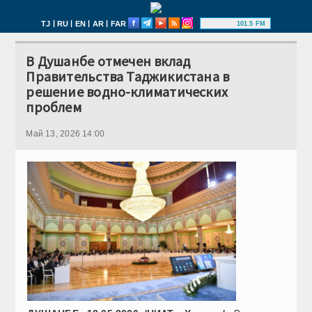
|
|
|
|
TJ
RU
EN
AR
FAR
101.5 FM
В Душанбе отмечен вклад
Правительства Таджикистана в
решение водно-климатических
проблем
Май 13, 2026 14:00