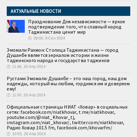
АКТУАЛЬНЫЕ НОВОСТИ
Празднование Дня независимости — яркое
подтверждение того, что славный народ
Таджикистана ценит мир
🕔
09:00, 9.Сен 2024
Эмомали Рахмон: Столица Таджикистана — город
Душанбе является зеркалом истории и жизни
таджикского народа и государства таджиков
🕔
11:48, 20.Апр 2024
Рустами Эмомали: Душанбе – это наш город, наш дом
надежды, который мы любим, гордимся им и доверяем
ему!
🕔
11:00, 20.Апр 2024
Официальные страницы НИАТ «Ховар» в социальных
сетях: facebook.com/niatkhovar, t.me/niatkhovar,
youtube.com/@niat_Khovar_tj,
instagram.com/niat_khovar/, twitter.com/niatkhovar,
Радио Ховар 101.5 fm, facebook.com/khovarfm/
🕔
10:55, 20.Апр 2024