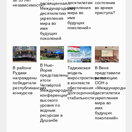
за 35 лет
состояние
десятилетии
посвященная
независимости?
во время
укрепления
Международному
приступа?
мира во
десятилетию
имя
укрепления
будущих
мира во
поколений»
имя
будущих
поколений
В Нью-
В районе
Таджикская
В Вене
Йорке
Рудаки
модель
представили
представлены
награждены
миростроительства
резолюцию
итоги
победители
в контексте
ООН о
Четвёртой
республиканских
обеспечения
«Международном
Международной
конкурсов
долгосрочной
десятилетии
конференции
стабильности
укрепления
высокого
мира во
уровня по
имя
водным
будущих
ресурсам в
поколений»
Душанбе