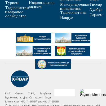
Туризм
Национальная
Международные
Гиссар
валюта
Таджикистан
инициативы
Хулбук
и мировое
Таджикистана
Саразм
сообщество
Навруз
НИАТ «Ховар»: 734018, Республика
Таджикистан, г. Душанбе, проспект Саъди
Шерози 16. тел.: +992 (37) 2385217, факс: +992 (37) 2232383
© Все права защищены. Воспроизведение или распространение материалов сайта в любой