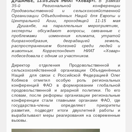
ДУШАНБЕ, 13.05.2026 /НИАТ «Ховар»/.
В рамках
35-й Региональной конференции
Продовольственной и сельскохозяйственной
Организации Объединённых Наций для Европы и
Центральной Азии, проходящей 11-15 мая
Душанбе, на параллельных мероприятиях,
эксперты обсуждают вопросы, связанные с
проблемами изменения климата, утратой
биоразнообразия, деградацией земель,
распространением болезней среди людей и
животных. Корреспондент НИАТ «Ховар»
побеседовала с одним из участников.
Директор отделения Продовольственной и
сельскохозяйственной организации Объединённых
Наций для связи с Российской Федерацией Олег
Кобяков отметил особую роль региональных
конференций ФАО в формировании глобальной
продовольственной и аграрной политики. По его
словам, после реформы организации региональные
конференции стали главными органами ФАО, где
государства-члены определяют приоритеты
развития, подводят итоги двухлетней работы и
вырабатывают меры реагирования на современные
вызовы.