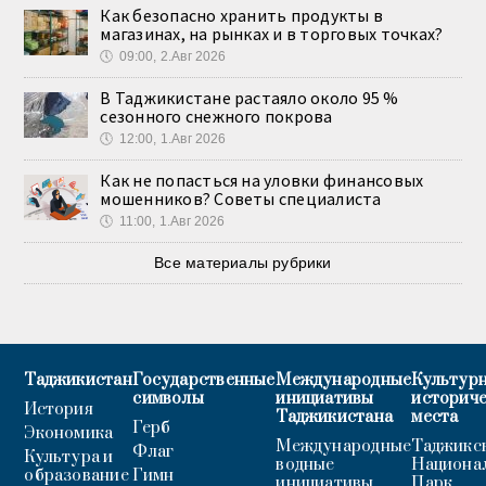
Как безопасно хранить продукты в
магазинах, на рынках и в торговых точках?
🕔
09:00, 2.Авг 2026
В Таджикистане растаяло около 95 %
сезонного снежного покрова
🕔
12:00, 1.Авг 2026
Как не попасться на уловки финансовых
мошенников? Советы специалиста
🕔
11:00, 1.Авг 2026
Все материалы рубрики
Таджикистан
Государственные
Международные
Культурн
символы
инициативы
историч
История
Таджикистана
места
Герб
Экономика
Международные
Таджикс
Флаг
Культура и
водные
Национа
образование
Гимн
инициативы
Парк