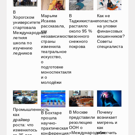
В
Марьям
В
Как не
Хорогском
Исаева
Таджикистане
попасться
университете
рассказала,
растаяло
на уловки
стартовала
как
около 95 %
финансовых
Международная
независимость
сезонного
мошенников?
летняя
страны
снежного
Советы
школа по
изменила
покрова
специалиста
изучению
театральное
ледников
искусство,
о
подготовке
моноспектакля
и о
молодёжи
Промышленность
Почему
В Москве
В Бохтаре
как
возникает
представили
прошла
драйвер
мигрень и
резолюцию
научно-
роста: что
как
ООН о
практическая
изменилось
облегчить
«Международном
конференция,