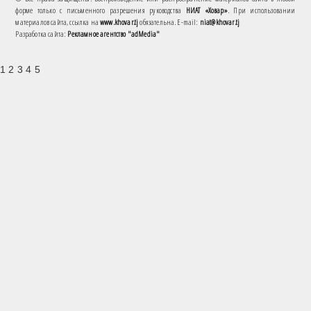
форме только с письменного разрешения руководства
НИАТ «Ховар»
. При использовании
материалов сайта, ссылка на
www.khovar.tj
обязательна. E-mail:
niat@khovar.tj
Разработка сайта:
Рекламное агентство "adMedia"
1 2 3 4 5