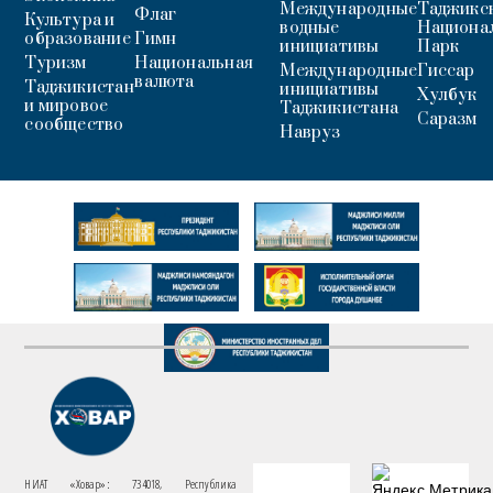
Международные
Таджикс
Флаг
Культура и
водные
Национа
образование
Гимн
инициативы
Парк
Туризм
Национальная
Международные
Гиссар
валюта
Таджикистан
инициативы
Хулбук
и мировое
Таджикистана
Саразм
сообщество
Навруз
НИАТ «Ховар»: 734018, Республика