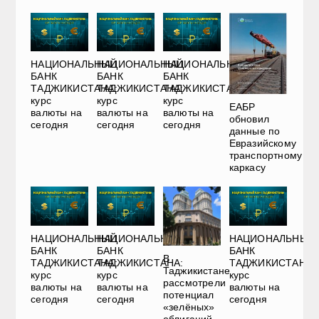
НАЦИОНАЛЬНЫЙ
НАЦИОНАЛЬНЫЙ
НАЦИОНАЛЬНЫЙ
БАНК
БАНК
БАНК
ТАДЖИКИСТАНА:
ТАДЖИКИСТАНА:
ТАДЖИКИСТАНА:
курс
курс
курс
ЕАБР
валюты на
валюты на
валюты на
обновил
сегодня
сегодня
сегодня
данные по
Евразийскому
транспортному
каркасу
НАЦИОНАЛЬНЫЙ
НАЦИОНАЛЬНЫЙ
НАЦИОНАЛЬНЫЙ
БАНК
БАНК
БАНК
В
ТАДЖИКИСТАНА:
ТАДЖИКИСТАНА:
ТАДЖИКИСТАНА:
Таджикистане
курс
курс
курс
рассмотрели
валюты на
валюты на
валюты на
потенциал
сегодня
сегодня
сегодня
«зелёных»
облигаций