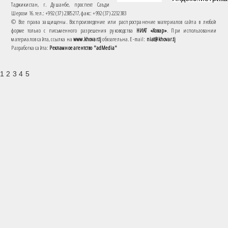
Таджикистан, г. Душанбе, проспект Саъди
Шерози 16. тел.: +992 (37) 2385217, факс: +992 (37) 2232383
© Все права защищены. Воспроизведение или распространение материалов сайта в любой
форме только с письменного разрешения руководства
НИАТ «Ховар»
. При использовании
материалов сайта, ссылка на
www.khovar.tj
обязательна. E-mail:
niat@khovar.tj
Разработка сайта:
Рекламное агентство "adMedia"
1 2 3 4 5