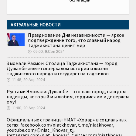
АКТУАЛЬНЫЕ НОВОСТИ
Празднование Дня независимости — яркое
подтверждение того, что славный народ
Таджикистана ценит мир
🕔
09:00, 9.Сен 2024
Эмомали Рахмон: Столица Таджикистана — город
Душанбе является зеркалом истории и жизни
таджикского народа и государства таджиков
🕔
11:48, 20.Апр 2024
Рустами Эмомали: Душанбе – это наш город, наш дом
надежды, который мы любим, гордимся им и доверяем
ему!
🕔
11:00, 20.Апр 2024
Официальные страницы НИАТ «Ховар» в социальных
сетях: facebook.com/niatkhovar, t.me/niatkhovar,
youtube.com/@niat_Khovar_tj,
instagram.com/niat_khovar/, twitter.com/niatkhovar,