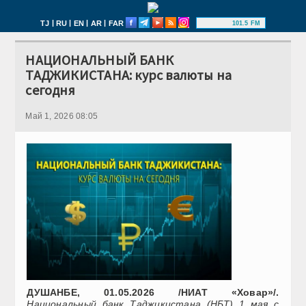
|
|
|
|
TJ
RU
EN
AR
FAR
101.5 FM
НАЦИОНАЛЬНЫЙ БАНК
ТАДЖИКИСТАНА: курс валюты на
сегодня
Май 1, 2026 08:05
ДУШАНБЕ, 01.05.2026 /НИАТ «Ховар»/.
Национальный банк Таджикистана (НБТ) 1 мая с