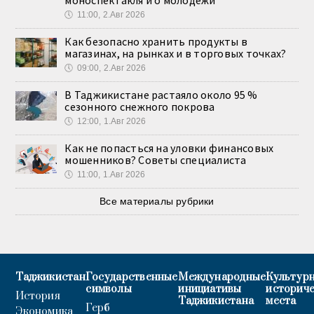
моноспектакля и о молодёжи
🕔
11:00, 2.Авг 2026
Как безопасно хранить продукты в
магазинах, на рынках и в торговых точках?
🕔
09:00, 2.Авг 2026
В Таджикистане растаяло около 95 %
сезонного снежного покрова
🕔
12:00, 1.Авг 2026
Как не попасться на уловки финансовых
мошенников? Советы специалиста
🕔
11:00, 1.Авг 2026
Все материалы рубрики
Таджикистан
Государственные
Международные
Культурн
символы
инициативы
историч
История
Таджикистана
места
Герб
Экономика