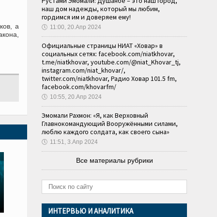
Рустами Эмомали: Душанбе – это наш город,
наш дом надежды, который мы любим,
гордимся им и доверяем ему!
ков, а
🕔
11:00, 20.Апр 2024
акона,
Официальные страницы НИАТ «Ховар» в
социальных сетях: facebook.com/niatkhovar,
t.me/niatkhovar, youtube.com/@niat_Khovar_tj,
instagram.com/niat_khovar/,
twitter.com/niatkhovar, Радио Ховар 101.5 fm,
facebook.com/khovarfm/
🕔
10:55, 20.Апр 2024
Эмомали Рахмон: «Я, как Верховный
Главнокомандующий Вооружёнными силами,
люблю каждого солдата, как своего сына»
🕔
11:51, 3.Апр 2024
Все материалы рубрики
ИНТЕРВЬЮ И АНАЛИТИКА