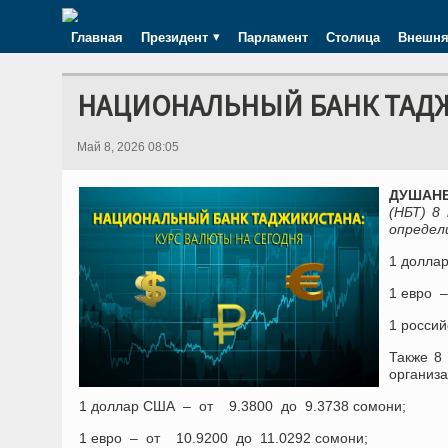
Главная
Президент
Парламент
Столица
Внешня
НАЦИОНАЛЬНЫЙ БАНК ТАДЖИ
Май 8, 2026 08:05
ДУШАНБЕ
(НБТ) 8
определ
1 долла
1 евро –
1 россий
Также 8
организа
1 доллар США – от 9.3800 до 9.3738 сомони;
1 евро – от 10.9200 до 11.0292 сомони;