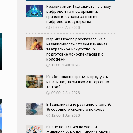
Независимый Таджикистан в эпоху
цифровой трансформации:
правовые основы развития
цифрового государства
🕔
09:00, 6.Авг 2026
Марьям Исаева рассказала, как
независимость страны изменила
театральное искусство, о
подготовке моноспектакля и о
молодёжи
🕔
11:00, 2.Авг 2026
Как безопасно хранить продукты в
магазинах, на рынках и в торговых
точках?
🕔
09:00, 2.Авг 2026
В Таджикистане растаяло около 95
% сезонного снежного покрова
🕔
12:00, 1.Авг 2026
Как не попасться на уловки
финансовых мошенников? Советы