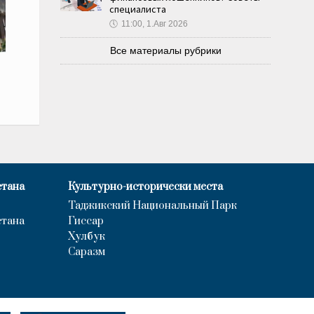
специалиста
🕔
11:00, 1.Авг 2026
Все материалы рубрики
стана
Культурно-исторически места
Таджикский Национальный Парк
стана
Гиссар
Хулбук
Саразм