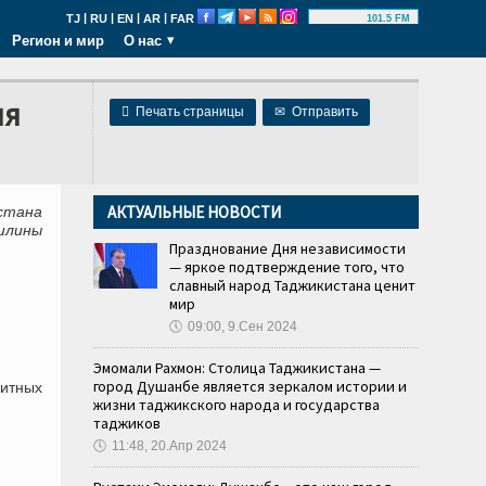
|
|
|
|
TJ
RU
EN
AR
FAR
101.5 FM
Регион и мир
О нас
ня

Печать страницы
✉
Отправить
АКТУАЛЬНЫЕ НОВОСТИ
стана
шлины
Празднование Дня независимости
— яркое подтверждение того, что
славный народ Таджикистана ценит
мир
🕔
09:00, 9.Сен 2024
Эмомали Рахмон: Столица Таджикистана —
город Душанбе является зеркалом истории и
дитных
жизни таджикского народа и государства
таджиков
🕔
11:48, 20.Апр 2024