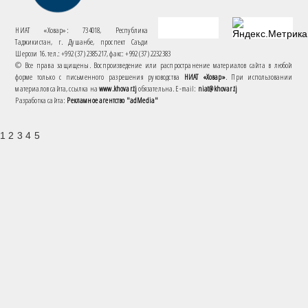
НИАТ «Ховар»: 734018, Республика
Таджикистан, г. Душанбе, проспект Саъди
Шерози 16. тел.: +992 (37) 2385217, факс: +992 (37) 2232383
© Все права защищены. Воспроизведение или распространение материалов сайта в любой
форме только с письменного разрешения руководства
НИАТ «Ховар»
. При использовании
материалов сайта, ссылка на
www.khovar.tj
обязательна. E-mail:
niat@khovar.tj
Разработка сайта:
Рекламное агентство "adMedia"
1 2 3 4 5