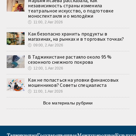
Марьям Исаева рассказала, как
независимость страны изменила
театральное искусство, о подготовке
моноспектакля и о молодёжи
🕔
11:00, 2.Авг 2026
Как безопасно хранить продукты в
магазинах, на рынках и в торговых точках?
🕔
09:00, 2.Авг 2026
В Таджикистане растаяло около 95 %
сезонного снежного покрова
🕔
12:00, 1.Авг 2026
Как не попасться на уловки финансовых
мошенников? Советы специалиста
🕔
11:00, 1.Авг 2026
Все материалы рубрики
Таджикистан
Государственные
Международные
Культурн