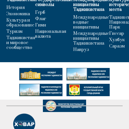
символы
инициативы
историч
История
Таджикистана
места
Герб
Экономика
Международные
Таджикс
Флаг
Культура и
водные
Национа
образование
Гимн
инициативы
Парк
Туризм
Национальная
Международные
Гиссар
валюта
Таджикистан
инициативы
Хулбук
и мировое
Таджикистана
Саразм
сообщество
Навруз