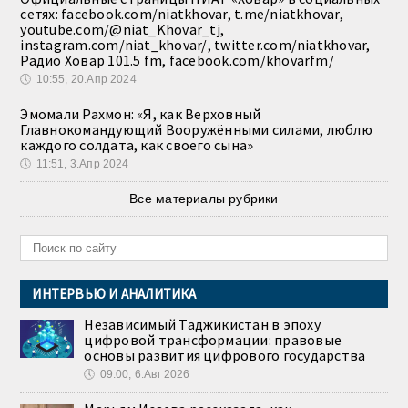
сетях: facebook.com/niatkhovar, t.me/niatkhovar,
youtube.com/@niat_Khovar_tj,
instagram.com/niat_khovar/, twitter.com/niatkhovar,
Радио Ховар 101.5 fm, facebook.com/khovarfm/
🕔
10:55, 20.Апр 2024
Эмомали Рахмон: «Я, как Верховный
Главнокомандующий Вооружёнными силами, люблю
каждого солдата, как своего сына»
🕔
11:51, 3.Апр 2024
Все материалы рубрики
ИНТЕРВЬЮ И АНАЛИТИКА
Независимый Таджикистан в эпоху
цифровой трансформации: правовые
основы развития цифрового государства
🕔
09:00, 6.Авг 2026