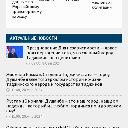
данные по
«зелёных»
Евразийскому
облигаций
транспортному
каркасу
АКТУАЛЬНЫЕ НОВОСТИ
Празднование Дня независимости — яркое
подтверждение того, что славный народ
Таджикистана ценит мир
🕔
09:00, 9.Сен 2024
Эмомали Рахмон: Столица Таджикистана — город
Душанбе является зеркалом истории и жизни
таджикского народа и государства таджиков
🕔
11:48, 20.Апр 2024
Рустами Эмомали: Душанбе – это наш город, наш дом
надежды, который мы любим, гордимся им и доверяем
ему!
🕔
11:00, 20.Апр 2024
Официальные страницы НИАТ «Ховар» в социальных