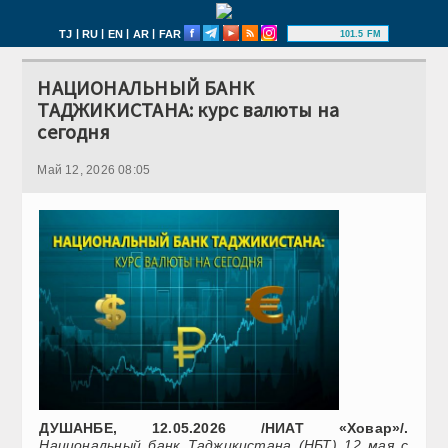
|
|
|
|
TJ
RU
EN
AR
FAR
101.5 FM
НАЦИОНАЛЬНЫЙ БАНК
ТАДЖИКИСТАНА: курс валюты на
сегодня
Май 12, 2026 08:05
ДУШАНБЕ, 12.05.2026 /НИАТ «Ховар»/.
Национальный банк Таджикистана (НБТ) 12 мая с