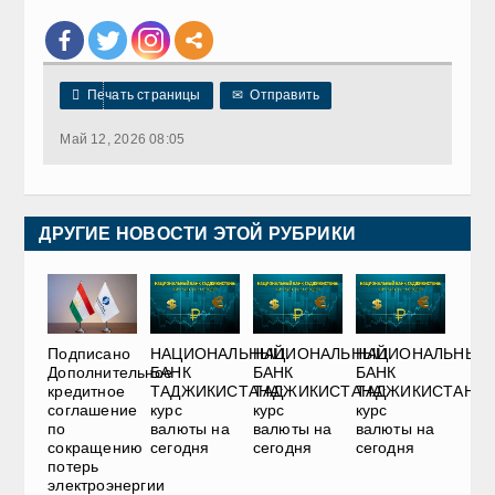

Печать страницы
✉
Отправить
Май 12, 2026 08:05
ДРУГИЕ НОВОСТИ ЭТОЙ РУБРИКИ
НАЦИОНАЛЬНЫЙ
НАЦИОНАЛЬНЫЙ
НАЦИОНАЛЬНЫЙ
Подписано
БАНК
БАНК
БАНК
Дополнительное
ТАДЖИКИСТАНА:
ТАДЖИКИСТАНА:
ТАДЖИКИСТАНА:
кредитное
курс
курс
курс
соглашение
валюты на
валюты на
валюты на
по
сегодня
сегодня
сегодня
сокращению
потерь
электроэнергии