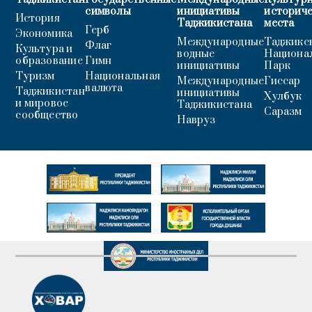
символы
инициативы
историч
История
Таджикистана
места
Герб
Экономика
Международные
Таджикс
Флаг
Культура и
водные
Национа
образование
Гимн
инициативы
Парк
Туризм
Национальная
Международные
Гиссар
валюта
Таджикистан
инициативы
Хулбук
и мировое
Таджикистана
Саразм
сообщество
Навруз