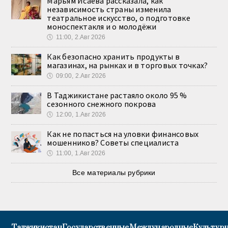
Марьям Исаева рассказала, как
независимость страны изменила
театральное искусство, о подготовке
моноспектакля и о молодёжи
🕔
11:00, 2.Авг 2026
Как безопасно хранить продукты в
магазинах, на рынках и в торговых точках?
🕔
09:00, 2.Авг 2026
В Таджикистане растаяло около 95 %
сезонного снежного покрова
🕔
12:00, 1.Авг 2026
Как не попасться на уловки финансовых
мошенников? Советы специалиста
🕔
11:00, 1.Авг 2026
Все материалы рубрики
Таджикистан
Государственные
Международные
Культурн