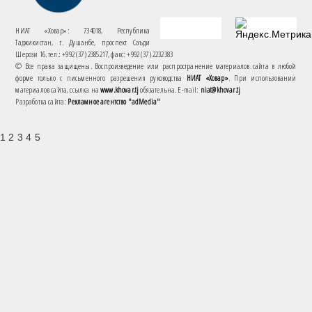
НИАТ «Ховар»: 734018, Республика
Таджикистан, г. Душанбе, проспект Саъди
Шерози 16. тел.: +992 (37) 2385217, факс: +992 (37) 2232383
© Все права защищены. Воспроизведение или распространение материалов сайта в любой
форме только с письменного разрешения руководства
НИАТ «Ховар»
. При использовании
материалов сайта, ссылка на
www.khovar.tj
обязательна. E-mail:
niat@khovar.tj
Разработка сайта:
Рекламное агентство "adMedia"
1 2 3 4 5