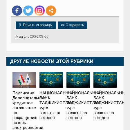

Печать страницы
✉
Отправить
Май 14, 2026 08:05
ДРУГИЕ НОВОСТИ ЭТОЙ РУБРИКИ
НАЦИОНАЛЬНЫЙ
НАЦИОНАЛЬНЫЙ
НАЦИОНАЛЬНЫЙ
Подписано
БАНК
БАНК
БАНК
Дополнительное
ТАДЖИКИСТАНА:
ТАДЖИКИСТАНА:
ТАДЖИКИСТАНА:
кредитное
курс
курс
курс
соглашение
валюты на
валюты на
валюты на
по
сегодня
сегодня
сегодня
сокращению
потерь
электроэнергии