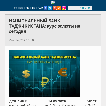
|
|
|
|
TJ
RU
EN
AR
FAR
101.5 FM
НАЦИОНАЛЬНЫЙ БАНК
ТАДЖИКИСТАНА: курс валюты на
сегодня
Май 14, 2026 08:05
ДУШАНБЕ, 14.05.2026 /НИАТ
«Ховар»/
.
Национальный банк Таджикистана (НБТ)