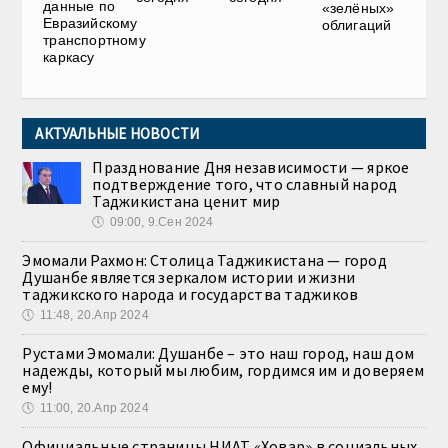
данные по
«зелёных»
Евразийскому
облигаций
транспортному
каркасу
АКТУАЛЬНЫЕ НОВОСТИ
Празднование Дня независимости — яркое
подтверждение того, что славный народ
Таджикистана ценит мир
🕔
09:00, 9.Сен 2024
Эмомали Рахмон: Столица Таджикистана — город
Душанбе является зеркалом истории и жизни
таджикского народа и государства таджиков
🕔
11:48, 20.Апр 2024
Рустами Эмомали: Душанбе – это наш город, наш дом
надежды, который мы любим, гордимся им и доверяем
ему!
🕔
11:00, 20.Апр 2024
Официальные страницы НИАТ «Ховар» в социальных