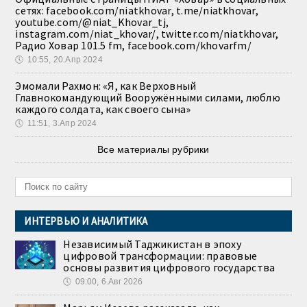
сетях: facebook.com/niatkhovar, t.me/niatkhovar,
youtube.com/@niat_Khovar_tj,
instagram.com/niat_khovar/, twitter.com/niatkhovar,
Радио Ховар 101.5 fm, facebook.com/khovarfm/
🕔
10:55, 20.Апр 2024
Эмомали Рахмон: «Я, как Верховный
Главнокомандующий Вооружёнными силами, люблю
каждого солдата, как своего сына»
🕔
11:51, 3.Апр 2024
Все материалы рубрики
ИНТЕРВЬЮ И АНАЛИТИКА
Независимый Таджикистан в эпоху
цифровой трансформации: правовые
основы развития цифрового государства
🕔
09:00, 6.Авг 2026