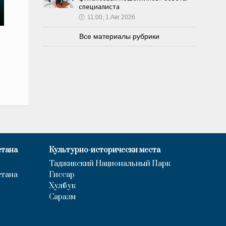
специалиста
🕔
11:00, 1.Авг 2026
Все материалы рубрики
стана
Культурно-исторически места
Таджикский Национальный Парк
стана
Гиссар
Хулбук
Саразм