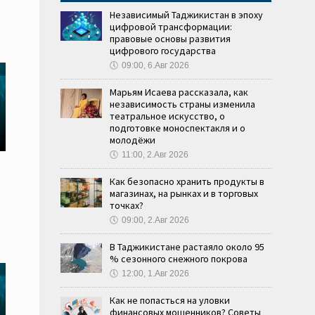
Независимый Таджикистан в эпоху
цифровой трансформации:
правовые основы развития
цифрового государства
🕔
09:00, 6.Авг 2026
Марьям Исаева рассказала, как
независимость страны изменила
театральное искусство, о
подготовке моноспектакля и о
молодёжи
🕔
11:00, 2.Авг 2026
Как безопасно хранить продукты в
магазинах, на рынках и в торговых
точках?
🕔
09:00, 2.Авг 2026
В Таджикистане растаяло около 95
% сезонного снежного покрова
🕔
12:00, 1.Авг 2026
Как не попасться на уловки
финансовых мошенников? Советы