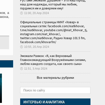
Рустами Эмомали: Душанбе – это наш город,
наш дом надежды, который мы любим,
гордимся им и доверяем ему!
ков, а
🕔
11:00, 20.Апр 2024
акона,
Официальные страницы НИАТ «Ховар» в
социальных сетях: facebook.com/niatkhovar,
t.me/niatkhovar, youtube.com/@niat_Khovar_tj,
instagram.com/niat_khovar/,
twitter.com/niatkhovar, Радио Ховар 101.5 fm,
facebook.com/khovarfm/
🕔
10:55, 20.Апр 2024
Эмомали Рахмон: «Я, как Верховный
Главнокомандующий Вооружёнными силами,
люблю каждого солдата, как своего сына»
🕔
11:51, 3.Апр 2024
Все материалы рубрики
ИНТЕРВЬЮ И АНАЛИТИКА