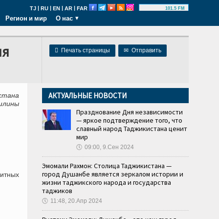
|
|
|
|
TJ
RU
EN
AR
FAR
101.5 FM
Регион и мир
О нас
ня

Печать страницы
✉
Отправить
АКТУАЛЬНЫЕ НОВОСТИ
стана
шлины
Празднование Дня независимости
— яркое подтверждение того, что
славный народ Таджикистана ценит
мир
🕔
09:00, 9.Сен 2024
Эмомали Рахмон: Столица Таджикистана —
город Душанбе является зеркалом истории и
дитных
жизни таджикского народа и государства
таджиков
🕔
11:48, 20.Апр 2024