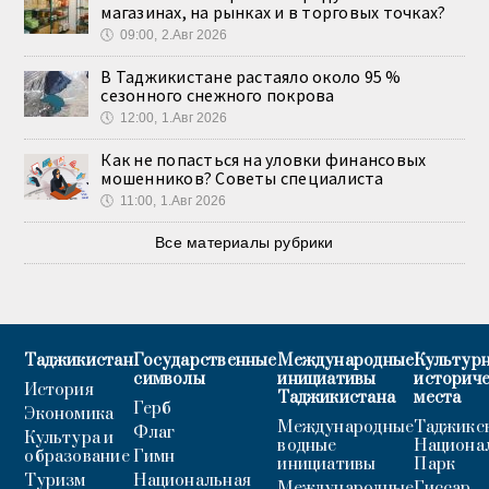
магазинах, на рынках и в торговых точках?
🕔
09:00, 2.Авг 2026
В Таджикистане растаяло около 95 %
сезонного снежного покрова
🕔
12:00, 1.Авг 2026
Как не попасться на уловки финансовых
мошенников? Советы специалиста
🕔
11:00, 1.Авг 2026
Все материалы рубрики
Таджикистан
Государственные
Международные
Культурн
символы
инициативы
историч
История
Таджикистана
места
Герб
Экономика
Международные
Таджикс
Флаг
Культура и
водные
Национа
образование
Гимн
инициативы
Парк
Туризм
Национальная
Международные
Гиссар