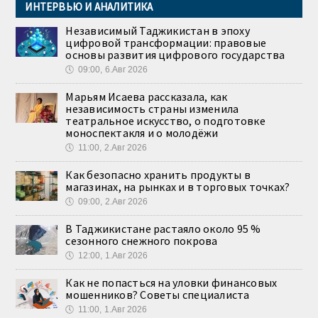
ИНТЕРВЬЮ И АНАЛИТИКА
Независимый Таджикистан в эпоху
цифровой трансформации: правовые
основы развития цифрового государства
🕔
09:00, 6.Авг 2026
Марьям Исаева рассказала, как
независимость страны изменила
театральное искусство, о подготовке
моноспектакля и о молодёжи
🕔
11:00, 2.Авг 2026
Как безопасно хранить продукты в
магазинах, на рынках и в торговых точках?
🕔
09:00, 2.Авг 2026
В Таджикистане растаяло около 95 %
сезонного снежного покрова
🕔
12:00, 1.Авг 2026
Как не попасться на уловки финансовых
мошенников? Советы специалиста
🕔
11:00, 1.Авг 2026