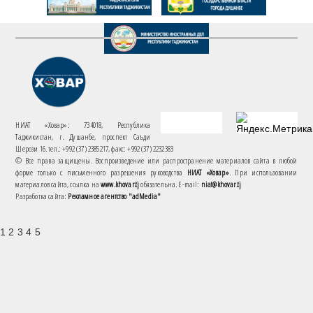
НИАТ «Ховар»: 734018, Республика
Таджикистан, г. Душанбе, проспект Саъди
Шерози 16. тел.: +992 (37) 2385217, факс: +992 (37) 2232383
© Все права защищены. Воспроизведение или распространение материалов сайта в любой
форме только с письменного разрешения руководства
НИАТ «Ховар»
. При использовании
материалов сайта, ссылка на
www.khovar.tj
обязательна. E-mail:
niat@khovar.tj
Разработка сайта:
Рекламное агентство "adMedia"
1 2 3 4 5