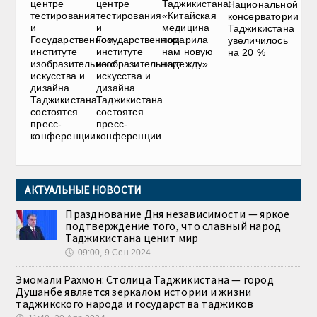
центре
центре
Таджикистана:
Национальной
тестирования
тестирования
«Китайская
консерватории
и
и
медицина
Таджикистана
Государственном
Государственном
подарила
увеличилось
институте
институте
нам новую
на 20 %
изобразительного
изобразительного
надежду»
искусства и
искусства и
дизайна
дизайна
Таджикистана
Таджикистана
состоятся
состоятся
пресс-
пресс-
конференции
конференции
АКТУАЛЬНЫЕ НОВОСТИ
Празднование Дня независимости — яркое
подтверждение того, что славный народ
Таджикистана ценит мир
🕔
09:00, 9.Сен 2024
Эмомали Рахмон: Столица Таджикистана — город
Душанбе является зеркалом истории и жизни
таджикского народа и государства таджиков