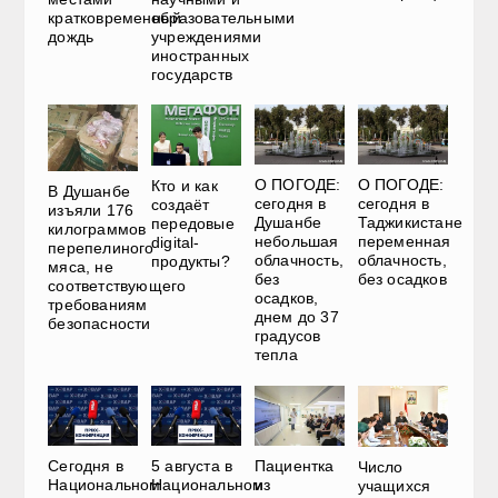
кратковременный
образовательными
дождь
учреждениями
иностранных
государств
О ПОГОДЕ:
О ПОГОДЕ:
Кто и как
В Душанбе
сегодня в
сегодня в
создаёт
изъяли 176
Душанбе
Таджикистане
передовые
килограммов
небольшая
переменная
digital-
перепелиного
облачность,
облачность,
продукты?
мяса, не
без
без осадков
соответствующего
осадков,
требованиям
днем до 37
безопасности
градусов
тепла
Сегодня в
5 августа в
Пациентка
Число
Национальном
Национальном
из
учащихся