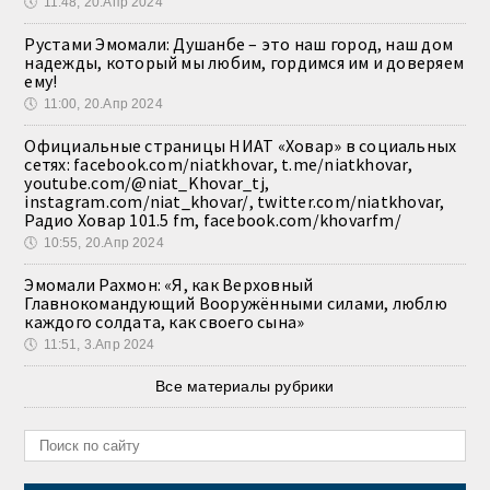
🕔
11:48, 20.Апр 2024
Рустами Эмомали: Душанбе – это наш город, наш дом
надежды, который мы любим, гордимся им и доверяем
ему!
🕔
11:00, 20.Апр 2024
Официальные страницы НИАТ «Ховар» в социальных
сетях: facebook.com/niatkhovar, t.me/niatkhovar,
youtube.com/@niat_Khovar_tj,
instagram.com/niat_khovar/, twitter.com/niatkhovar,
Радио Ховар 101.5 fm, facebook.com/khovarfm/
🕔
10:55, 20.Апр 2024
Эмомали Рахмон: «Я, как Верховный
Главнокомандующий Вооружёнными силами, люблю
каждого солдата, как своего сына»
🕔
11:51, 3.Апр 2024
Все материалы рубрики