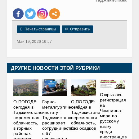

Печать страницы
✉
Отправить
Май 19, 2026 16:57
ДРУГИЕ НОВОСТИ ЭТОЙ РУБРИКИ
Открылась
регистрация
О ПОГОДЕ:
Горно-
О ПОГОДЕ:
на
сегодня в
металлургический
сегодня в
Чемпионат
Таджикистане
институт
Таджикистане
мира по
переменная
Таджикистана
переменная
русскому
облачность,
расширяет
облачность,
языку
в горных
сотрудничество
без осадков
среди
районах
с 67
иностранцев
местами
научными и