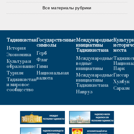
Все материалы рубрики
Таджикистан
Государственные
Международные
Культурн
символы
инициативы
историч
История
Таджикистана
места
Герб
Экономика
Международные
Таджикс
Флаг
Культура и
водные
Национа
образование
Гимн
инициативы
Парк
Туризм
Национальная
Международные
Гиссар
валюта
Таджикистан
инициативы
Хулбук
и мировое
Таджикистана
Саразм
сообщество
Навруз