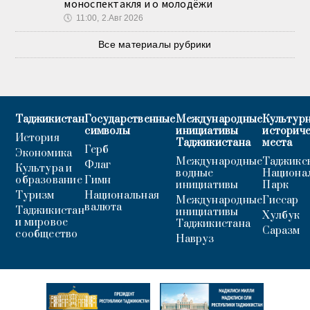
моноспектакля и о молодёжи
🕔
11:00, 2.Авг 2026
Все материалы рубрики
Таджикистан
Государственные
Международные
Культурн
символы
инициативы
историч
История
Таджикистана
места
Герб
Экономика
Международные
Таджикс
Флаг
Культура и
водные
Национа
образование
Гимн
инициативы
Парк
Туризм
Национальная
Международные
Гиссар
валюта
Таджикистан
инициативы
Хулбук
и мировое
Таджикистана
Саразм
сообщество
Навруз