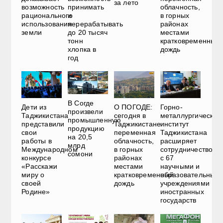
за лето
возможность
принимать
облачность,
рационального
и
в горных
использования
перерабатывать
районах
земли
до 20 тысяч
местами
тонн
кратковременный
хлопка в
дождь
год
В Согде
Дети из
О ПОГОДЕ:
Горно-
произвели
Таджикистана
сегодня в
металлургический
промышленную
представили
Таджикистане
институт
продукцию
свои
переменная
Таджикистана
на 20,5
работы в
облачность,
расширяет
млрд
Международном
в горных
сотрудничество
сомони
конкурсе
районах
с 67
«Расскажи
местами
научными и
миру о
кратковременный
образовательным
своей
дождь
учреждениями
Родине»
иностранных
государств