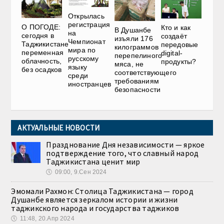
Открылась
регистрация
О ПОГОДЕ:
Кто и как
В Душанбе
на
сегодня в
создаёт
изъяли 176
Чемпионат
Таджикистане
передовые
килограммов
мира по
переменная
digital-
перепелиного
русскому
облачность,
продукты?
мяса, не
языку
без осадков
соответствующего
среди
требованиям
иностранцев
безопасности
АКТУАЛЬНЫЕ НОВОСТИ
Празднование Дня независимости — яркое
подтверждение того, что славный народ
Таджикистана ценит мир
🕔
09:00, 9.Сен 2024
Эмомали Рахмон: Столица Таджикистана — город
Душанбе является зеркалом истории и жизни
таджикского народа и государства таджиков
🕔
11:48, 20.Апр 2024