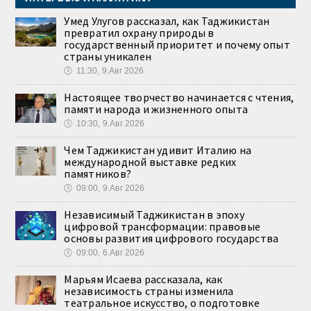
Умед Улугов рассказал, как Таджикистан
превратил охрану природы в
государственный приоритет и почему опыт
страны уникален
🕔
11:30, 9.Авг 2026
Настоящее творчество начинается с чтения,
памяти народа и жизненного опыта
🕔
10:30, 9.Авг 2026
Чем Таджикистан удивит Италию на
международной выставке редких
памятников?
🕔
09:00, 9.Авг 2026
Независимый Таджикистан в эпоху
цифровой трансформации: правовые
основы развития цифрового государства
🕔
09:00, 6.Авг 2026
Марьям Исаева рассказала, как
независимость страны изменила
театральное искусство, о подготовке