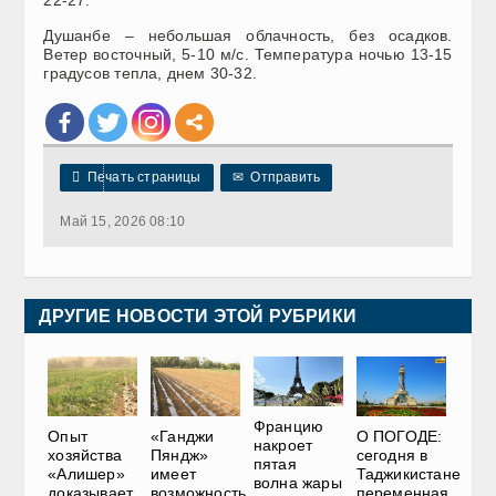
Душанбе – небольшая облачность, без осадков.
Ветер восточный, 5-10 м/с. Температура ночью 13-15
градусов тепла, днем 30-32.

Печать страницы
✉
Отправить
Май 15, 2026 08:10
ДРУГИЕ НОВОСТИ ЭТОЙ РУБРИКИ
Францию
Опыт
«Ганджи
О ПОГОДЕ:
накроет
хозяйства
Пяндж»
сегодня в
пятая
«Алишер»
имеет
Таджикистане
волна жары
доказывает
возможность
переменная