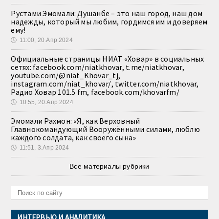
Рустами Эмомали: Душанбе – это наш город, наш дом
надежды, который мы любим, гордимся им и доверяем
ему!
🕔
11:00, 20.Апр 2024
Официальные страницы НИАТ «Ховар» в социальных
сетях: facebook.com/niatkhovar, t.me/niatkhovar,
youtube.com/@niat_Khovar_tj,
instagram.com/niat_khovar/, twitter.com/niatkhovar,
Радио Ховар 101.5 fm, facebook.com/khovarfm/
🕔
10:55, 20.Апр 2024
Эмомали Рахмон: «Я, как Верховный
Главнокомандующий Вооружёнными силами, люблю
каждого солдата, как своего сына»
🕔
11:51, 3.Апр 2024
Все материалы рубрики
ИНТЕРВЬЮ И АНАЛИТИКА