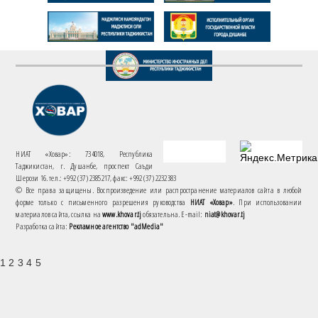
НИАТ «Ховар»: 734018, Республика
Таджикистан, г. Душанбе, проспект Саъди
Шерози 16. тел.: +992 (37) 2385217, факс: +992 (37) 2232383
© Все права защищены. Воспроизведение или распространение материалов сайта в любой
форме только с письменного разрешения руководства
НИАТ «Ховар»
. При использовании
материалов сайта, ссылка на
www.khovar.tj
обязательна. E-mail:
niat@khovar.tj
Разработка сайта:
Рекламное агентство "adMedia"
1 2 3 4 5