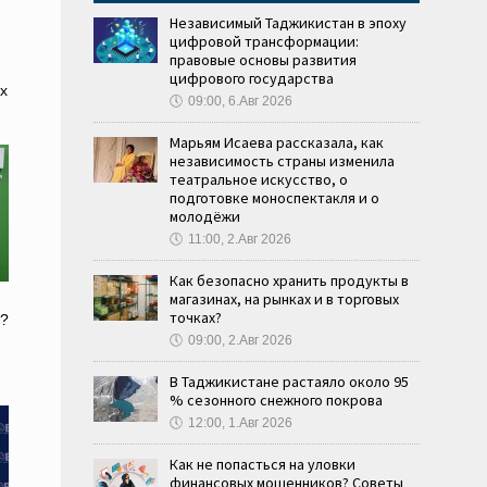
Независимый Таджикистан в эпоху
цифровой трансформации:
правовые основы развития
цифрового государства
х
🕔
09:00, 6.Авг 2026
Марьям Исаева рассказала, как
независимость страны изменила
театральное искусство, о
подготовке моноспектакля и о
молодёжи
🕔
11:00, 2.Авг 2026
Как безопасно хранить продукты в
магазинах, на рынках и в торговых
точках?
ы?
🕔
09:00, 2.Авг 2026
В Таджикистане растаяло около 95
% сезонного снежного покрова
🕔
12:00, 1.Авг 2026
Как не попасться на уловки
финансовых мошенников? Советы