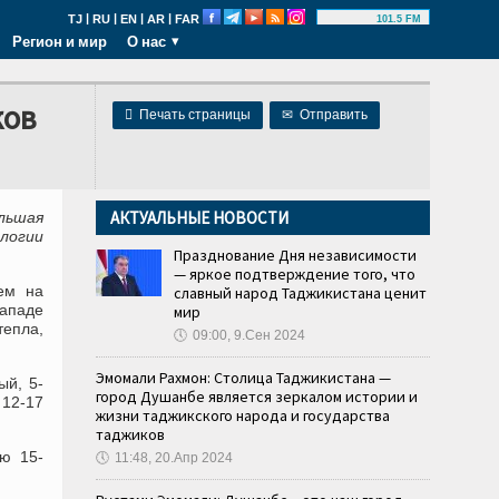
|
|
|
|
TJ
RU
EN
AR
FAR
101.5 FM
Регион и мир
О нас
ков

Печать страницы
✉
Отправить
АКТУАЛЬНЫЕ НОВОСТИ
льшая
логии
Празднование Дня независимости
— яркое подтверждение того, что
ем на
славный народ Таджикистана ценит
западе
мир
епла,
🕔
09:00, 9.Сен 2024
Эмомали Рахмон: Столица Таджикистана —
ый, 5-
город Душанбе является зеркалом истории и
12-17
жизни таджикского народа и государства
таджиков
ью 15-
🕔
11:48, 20.Апр 2024