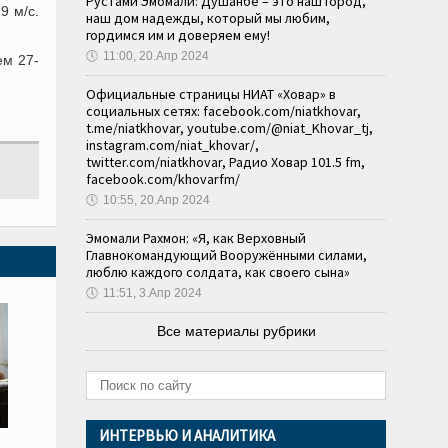
Рустами Эмомали: Душанбе – это наш город,
9 м/с.
наш дом надежды, который мы любим,
гордимся им и доверяем ему!
🕔
11:00, 20.Апр 2024
ем 27-
Официальные страницы НИАТ «Ховар» в
социальных сетях: facebook.com/niatkhovar,
t.me/niatkhovar, youtube.com/@niat_Khovar_tj,
instagram.com/niat_khovar/,
twitter.com/niatkhovar, Радио Ховар 101.5 fm,
facebook.com/khovarfm/
🕔
10:55, 20.Апр 2024
Эмомали Рахмон: «Я, как Верховный
Главнокомандующий Вооружёнными силами,
люблю каждого солдата, как своего сына»
🕔
11:51, 3.Апр 2024
Все материалы рубрики
ИНТЕРВЬЮ И АНАЛИТИКА