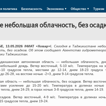
я политика
Безопасность
Экономика
Общество
Туризм
е небольшая облачность, без осад
, 13.05.2026 /НИАТ «Ховар»/.
Сегодня в Таджикистане небо
сть, без осадков. Об этом сообщает Агентство гидрометеоро
ики Таджикистан.
адахшанская автономная область — небольшая облачность, дн
 небольшой дождь. Ветер восточный, 5-10 м/с. Температура на 
-10 градусов тепла, местами до 12-14, днем 18-23 градуса т
до 26-28, на востоке ночью -2+3, днем 9-14 градусов тепла.
ая область — небольшая облачность, без осадков. Ветер восточн
тами усиление до 15-20 м/с. Температура в долинах ночью 
 тепла, днем 24-29, в горах ночью 3-8 градусов тепла, днем 14-19.
садков. Ветер восточный, 4-9 м/с. Температура в долинах ноч
15 градусов тепла, днем 19-24.