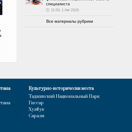
специалиста
🕔
11:00, 1.Авг 2026
Все материалы рубрики
е
а
стана
Культурно-исторически места
Таджикский Национальный Парк
стана
Гиссар
Хулбук
Саразм