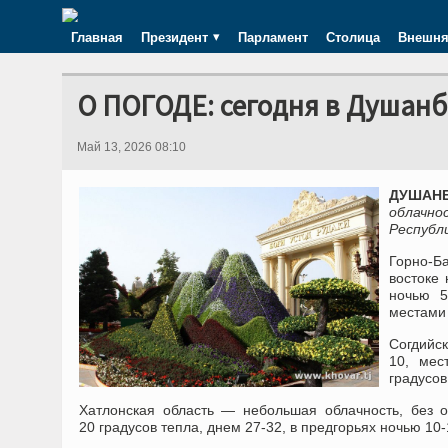
Главная
Президент
Парламент
Столица
Внешня
О ПОГОДЕ: сегодня в Душанб
Май 13, 2026 08:10
ДУШАНБЕ
облачно
Республ
Горно-Б
востоке
ночью 5
местами 
Согдийск
10, мес
градусов
Хатлонская область — небольшая облачность, без о
20 градусов тепла, днем 27-32, в предгорьях ночью 10-