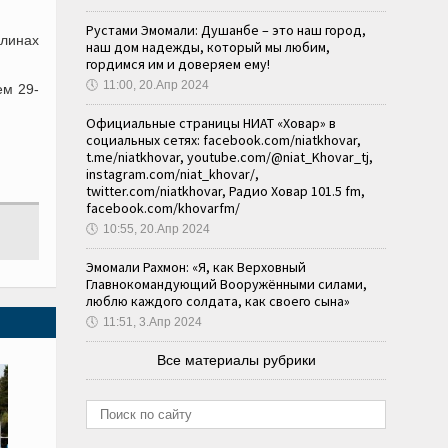
Рустами Эмомали: Душанбе – это наш город,
олинах
наш дом надежды, который мы любим,
гордимся им и доверяем ему!
🕔
11:00, 20.Апр 2024
ем 29-
Официальные страницы НИАТ «Ховар» в
социальных сетях: facebook.com/niatkhovar,
t.me/niatkhovar, youtube.com/@niat_Khovar_tj,
instagram.com/niat_khovar/,
twitter.com/niatkhovar, Радио Ховар 101.5 fm,
facebook.com/khovarfm/
🕔
10:55, 20.Апр 2024
Эмомали Рахмон: «Я, как Верховный
Главнокомандующий Вооружёнными силами,
люблю каждого солдата, как своего сына»
🕔
11:51, 3.Апр 2024
Все материалы рубрики