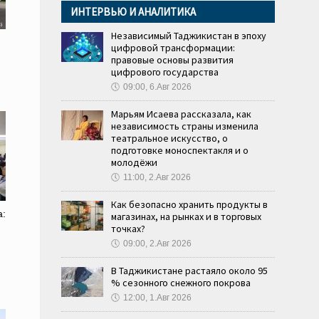
ИНТЕРВЬЮ И АНАЛИТИКА
Независимый Таджикистан в эпоху
цифровой трансформации:
правовые основы развития
цифрового государства
🕔
09:00, 6.Авг 2026
Марьям Исаева рассказала, как
независимость страны изменила
театральное искусство, о
подготовке моноспектакля и о
молодёжи
🕔
11:00, 2.Авг 2026
Как безопасно хранить продукты в
а:
магазинах, на рынках и в торговых
точках?
🕔
09:00, 2.Авг 2026
В Таджикистане растаяло около 95
% сезонного снежного покрова
🕔
12:00, 1.Авг 2026