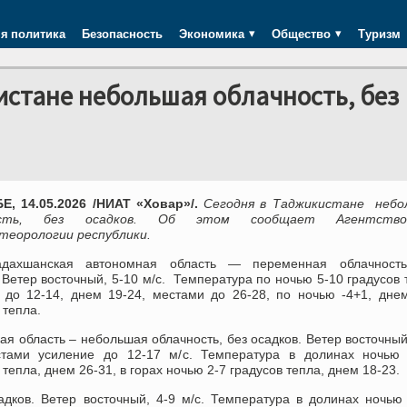
я политика
Безопасность
Экономика
Общество
Туризм
истане небольшая облачность, без
, 14.05.2026 /НИАТ «Ховар»/.
Сегодня в Таджикистане небо
ность, без осадков. Об этом сообщает Агентств
теорологии республики.
адахшанская автономная область — переменная облачность
 Ветер восточный, 5-10 м/с. Температура по ночью 5-10 градусов 
 до 12-14, днем 19-24, местами до 26-28, по ночью -4+1, дне
 тепла.
ая область – небольшая облачность, без осадков. Ветер восточный
стами усиление до 12-17 м/с. Температура в долинах ночью 
 тепла, днем 26-31, в горах ночью 2-7 градусов тепла, днем 18-23.
адков. Ветер восточный, 4-9 м/с. Температура в долинах ночью