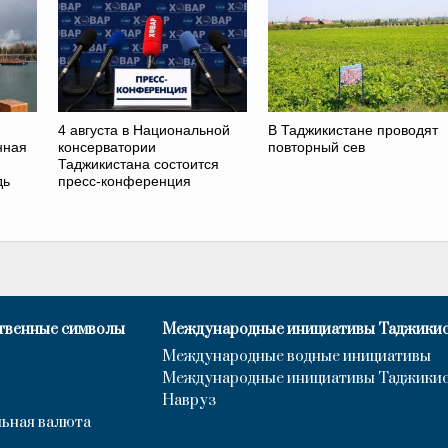
4 августа в Национальной
В Таджикистане проводят
нная
консерватории
повторный сев
Таджикистана состоится
дь
пресс-конференция
твенные символы
Международные инициативы Таджики
Международные водные инициативы
Международные инициативы Таджики
Навруз
ьная валюта