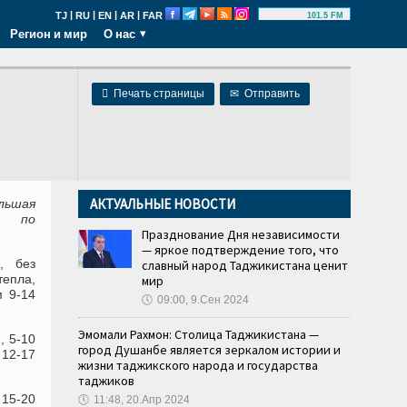
|
|
|
|
TJ
RU
EN
AR
FAR
101.5 FM
Регион и мир
О нас

Печать страницы
✉
Отправить
АКТУАЛЬНЫЕ НОВОСТИ
льшая
о по
Празднование Дня независимости
— яркое подтверждение того, что
, без
славный народ Таджикистана ценит
тепла,
мир
м 9-14
🕔
09:00, 9.Сен 2024
Эмомали Рахмон: Столица Таджикистана —
, 5-10
город Душанбе является зеркалом истории и
12-17
жизни таджикского народа и государства
таджиков
 15-20
🕔
11:48, 20.Апр 2024