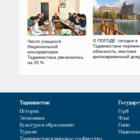
О ПОГОДЕ: сегодня в
Число учащихся
Таджикистане переме
Национальной
облачность, местами
консерватории
кратковременный дож
Таджикистана увеличилось
на 20 %
Таджикистан
Государс
История
Герб
Экономика
Флаг
Культура и образование
Гимн
Туризм
Национал
Таджикистан и мировое сообщество