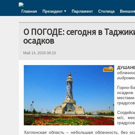
Главная
Президент
Парламент
Столица
Внешня
О ПОГОДЕ: сегодня в Таджик
осадков
Май 14, 2026 08:10
ДУШАНБЕ
облач
гидроме
Горно-Б
осадков.
местами
градусов
Согдийск
м/с, ме
градусов
Хатлонская область – небольшая облачность, без ос