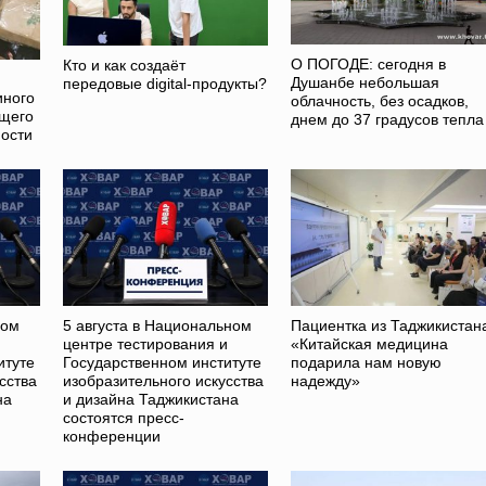
О ПОГОДЕ: сегодня в
Кто и как создаёт
Душанбе небольшая
передовые digital-продукты?
иного
облачность, без осадков,
ющего
днем до 37 градусов тепла
ости
ном
5 августа в Национальном
Пациентка из Таджикистан
и
центре тестирования и
«Китайская медицина
итуте
Государственном институте
подарила нам новую
сства
изобразительного искусства
надежду»
на
и дизайна Таджикистана
состоятся пресс-
конференции