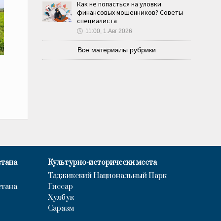
Как не попасться на уловки
финансовых мошенников? Советы
специалиста
🕔
11:00, 1.Авг 2026
Все материалы рубрики
стана
Культурно-исторически места
Таджикский Национальный Парк
стана
Гиссар
Хулбук
Саразм