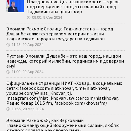
Празднование Дня независимости — яркое
подтверждение того, что славный народ
Таджикистана ценит мир
🕔
09:00, 9.Сен 2024
Эмомали Рахмон: Столица Таджикистана — город
Душанбе является зеркалом истории и жизни
таджикского народа и государства таджиков
🕔
11:48, 20.Апр 2024
Рустами Эмомали: Душанбе – это наш город, наш дом
надежды, который мы любим, гордимся им и доверяем
ему!
🕔
11:00, 20.Апр 2024
Официальные страницы НИАТ «Ховар» в социальных
сетях: facebook.com/niatkhovar, t.me/niatkhovar,
youtube.com/@niat_Khovar_tj,
instagram.com/niat_khovar/, twitter.com/niatkhovar,
Радио Ховар 101.5 fm, facebook.com/khovarfm/
🕔
10:55, 20.Апр 2024
Эмомали Рахмон: «Я, как Верховный
Главнокомандующий Вооружёнными силами, люблю
каждого солдата, как своего сына»