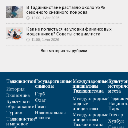
В Таджикистане растаяло около 95 %
сезонного снежного покрова
🕔
12:00, 1.Авг 2026
Как не попасться на уловки финансовых
мошенников? Советы специалиста
🕔
11:00, 1.Авг 2026
Все материалы рубрики
Таджикистан
Государственные
Международные
Культурн
символы
инициативы
историч
История
Таджикистана
места
Герб
Экономика
Международные
Таджикс
Флаг
Культура и
водные
Национа
образование
Гимн
инициативы
Парк
Туризм
Национальная
Международные
Гиссар
валюта
Таджикистан
инициативы
Хулбук
и мировое
Таджикистана
Саразм