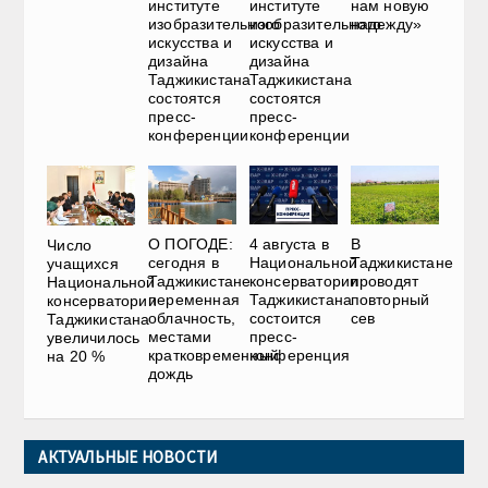
институте
институте
нам новую
изобразительного
изобразительного
надежду»
искусства и
искусства и
дизайна
дизайна
Таджикистана
Таджикистана
состоятся
состоятся
пресс-
пресс-
конференции
конференции
О ПОГОДЕ:
4 августа в
В
Число
сегодня в
Национальной
Таджикистане
учащихся
Таджикистане
консерватории
проводят
Национальной
переменная
Таджикистана
повторный
консерватории
облачность,
состоится
сев
Таджикистана
местами
пресс-
увеличилось
кратковременный
конференция
на 20 %
дождь
АКТУАЛЬНЫЕ НОВОСТИ