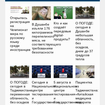
Открылась
регистрация
О ПОГОДЕ:
Кто и как
В Душанбе
на
сегодня в
создаёт
изъяли 176
Чемпионат
Душанбе
передовые
килограммов
мира по
небольшая
digital-
перепелиного
русскому
облачность,
продукты?
мяса, не
языку
без
соответствующего
среди
осадков,
требованиям
иностранцев
днем до 37
безопасности
градусов
тепла
О ПОГОДЕ:
Сегодня в
5 августа в
Пациентка
сегодня в
Национальном
Национальном
из
Таджикистане
центре
центре
Таджикистана:
переменная
тестирования
тестирования
«Китайская
облачность,
и
и
медицина
без осадков
Государственном
Государственном
подарила