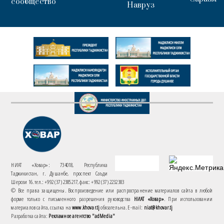
сообщество
Навруз
НИАТ «Ховар»: 734018, Республика
Таджикистан, г. Душанбе, проспект Саъди
Шерози 16. тел.: +992 (37) 2385217, факс: +992 (37) 2232383
© Все права защищены. Воспроизведение или распространение материалов сайта в любой
форме только с письменного разрешения руководства
НИАТ «Ховар»
. При использовании
материалов сайта, ссылка на
www.khovar.tj
обязательна. E-mail:
niat@khovar.tj
Разработка сайта:
Рекламное агентство "adMedia"