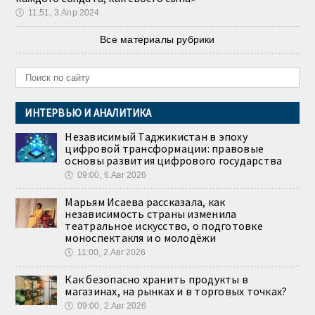
🕔
11:51, 3.Апр 2024
Все материалы рубрики
ИНТЕРВЬЮ И АНАЛИТИКА
Независимый Таджикистан в эпоху
цифровой трансформации: правовые
основы развития цифрового государства
🕔
09:00, 6.Авг 2026
Марьям Исаева рассказала, как
независимость страны изменила
театральное искусство, о подготовке
моноспектакля и о молодёжи
🕔
11:00, 2.Авг 2026
Как безопасно хранить продукты в
магазинах, на рынках и в торговых точках?
🕔
09:00, 2.Авг 2026