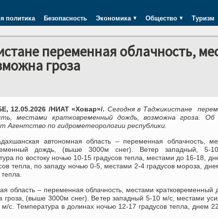
я политика
Безопасность
Экономика
Общество
Туризм
истане переменная облачность, ме
зможна гроза
, 12.05.2026 /НИАТ «Ховар»/.
Сегодня в Таджикистане перем
сть, местами кратковременный дождь, возможна гроза. Об
т Агентство по гидрометеорологии республики.
адахшанская автономная область – переменная облачность, ме
ременный дождь, (выше 3000м снег). Ветер западный, 5-10
ура по востоку ночью 10-15 градусов тепла, местами до 16-18, дн
сов тепла, по западу ночью 0-5, местами 2-4 градусов мороза, дне
 тепла.
кая область – переменная облачность, местами кратковременный 
 гроза, (выше 3000м снег). Ветер западный 5-10 м/с, местами ус
 м/с. Температура в долинах ночью 12-17 градусов тепла, днем 22