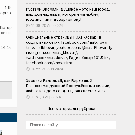
, 4-9,
Рустами Эмомали: Душанбе – это наш город,
горьях
наш дом надежды, который мы любим,
гордимся им и доверяем ему!
🕔
11:00, 20.Апр 2024
 Ветер
 ночью
Официальные страницы НИАТ «Ховар» в
социальных сетях: facebook.com/niatkhovar,
t.me/niatkhovar, youtube.com/@niat_Khovar_tj,
 14-16
instagram.com/niat_khovar/,
twitter.com/niatkhovar, Радио Ховар 101.5 fm,
facebook.com/khovarfm/
🕔
10:55, 20.Апр 2024
Эмомали Рахмон: «Я, как Верховный
Главнокомандующий Вооружёнными силами,
люблю каждого солдата, как своего сына»
🕔
11:51, 3.Апр 2024
Все материалы рубрики