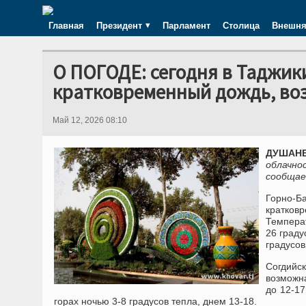
Главная
Президент
Парламент
Столица
Внешня
О ПОГОДЕ: сегодня в Таджик
кратковременный дождь, во
Май 12, 2026 08:10
ДУШАНБЕ
облачно
сообщае
Горно-Б
кратков
Температ
26 граду
градусов
Согдийс
возможна
до 12-17
горах ночью 3-8 градусов тепла, днем 13-18.