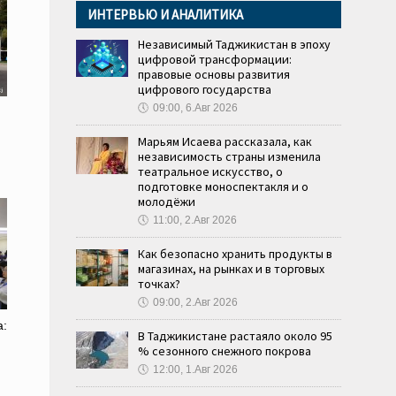
ИНТЕРВЬЮ И АНАЛИТИКА
Независимый Таджикистан в эпоху
цифровой трансформации:
правовые основы развития
цифрового государства
🕔
09:00, 6.Авг 2026
Марьям Исаева рассказала, как
независимость страны изменила
театральное искусство, о
подготовке моноспектакля и о
молодёжи
🕔
11:00, 2.Авг 2026
Как безопасно хранить продукты в
магазинах, на рынках и в торговых
точках?
🕔
09:00, 2.Авг 2026
а:
В Таджикистане растаяло около 95
% сезонного снежного покрова
🕔
12:00, 1.Авг 2026