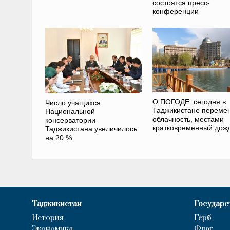
состоятся пресс-
конференции
О ПОГОДЕ: сегодня в
Число учащихся
Таджикистане переме
Национальной
облачность, местами
консерватории
кратковременный дож
Таджикистана увеличилось
на 20 %
Таджикистан
Государс
История
Герб
Экономика
Флаг