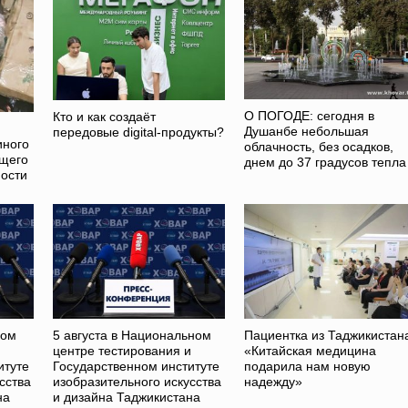
О ПОГОДЕ: сегодня в
Кто и как создаёт
Душанбе небольшая
передовые digital-продукты?
иного
облачность, без осадков,
ющего
днем до 37 градусов тепла
ости
ном
5 августа в Национальном
Пациентка из Таджикистан
и
центре тестирования и
«Китайская медицина
итуте
Государственном институте
подарила нам новую
сства
изобразительного искусства
надежду»
на
и дизайна Таджикистана