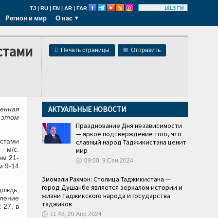
|
|
|
|
TJ
RU
EN
AR
FAR
101.5 FM
Регион и мир
О нас
стами

Печать страницы
✉
Отправить
АКТУАЛЬНЫЕ НОВОСТИ
енная
 этом
Празднование Дня независимости
— яркое подтверждение того, что
стами
славный народ Таджикистана ценит
 м/с.
мир
ем 21-
🕔
09:00, 9.Сен 2024
м 9-14
Эмомали Рахмон: Столица Таджикистана —
город Душанбе является зеркалом истории и
дождь,
жизни таджикского народа и государства
иление
таджиков
-27, в
🕔
11:48, 20.Апр 2024