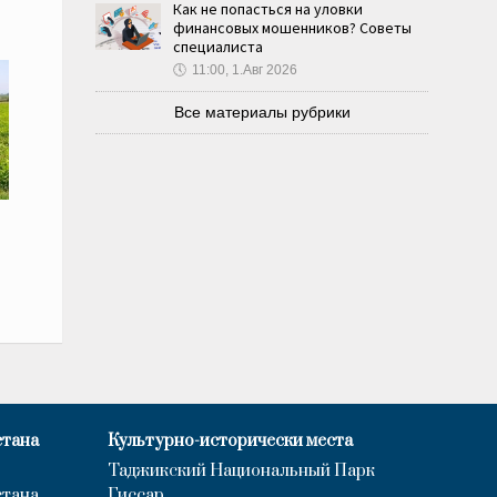
Как не попасться на уловки
финансовых мошенников? Советы
специалиста
🕔
11:00, 1.Авг 2026
Все материалы рубрики
стана
Культурно-исторически места
Таджикский Национальный Парк
стана
Гиссар