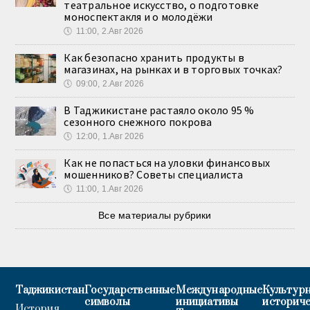
театральное искусство, о подготовке
моноспектакля и о молодёжи
🕔
11:00, 2.Авг 2026
Как безопасно хранить продукты в
магазинах, на рынках и в торговых точках?
🕔
09:00, 2.Авг 2026
В Таджикистане растаяло около 95 %
сезонного снежного покрова
🕔
12:00, 1.Авг 2026
Как не попасться на уловки финансовых
мошенников? Советы специалиста
🕔
11:00, 1.Авг 2026
Все материалы рубрики
Таджикистан
Государственные
Международные
Культурн
символы
инициативы
историч
История