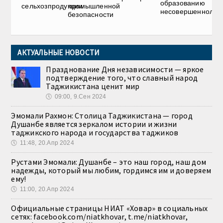
образованию
сельхозпродукции
промышленной
несовершеннолет
безопасности
АКТУАЛЬНЫЕ НОВОСТИ
Празднование Дня независимости — яркое
подтверждение того, что славный народ
Таджикистана ценит мир
🕔
09:00, 9.Сен 2024
Эмомали Рахмон: Столица Таджикистана — город
Душанбе является зеркалом истории и жизни
таджикского народа и государства таджиков
🕔
11:48, 20.Апр 2024
Рустами Эмомали: Душанбе – это наш город, наш дом
надежды, который мы любим, гордимся им и доверяем
ему!
🕔
11:00, 20.Апр 2024
Официальные страницы НИАТ «Ховар» в социальных
сетях: facebook.com/niatkhovar, t.me/niatkhovar,