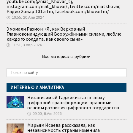
youtube.com/@niat_Khovar_tj,
instagram.com/niat_khovar/, twitter.com/niatkhovar,
Радио Ховар 101.5 fm, facebook.com/khovarfm/
🕔
10:55, 20.Апр 2024
Эмомали Рахмон: «Я, как Верховный
Главнокомандующий Вооружёнными силами, люблю
каждого солдата, как своего сына»
🕔
11:51, 3.Апр 2024
Все материалы рубрики
ИНТЕРВЬЮ И АНАЛИТИКА
Независимый Таджикистан в эпоху
цифровой трансформации: правовые
основы развития цифрового государства
🕔
09:00, 6.Авг 2026
Марьям Исаева рассказала, как
независимость страны изменила