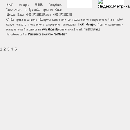
НИАТ «Ховар»: 734018, Республика
Таджикистан, г. Душанбе, проспект Саъди
Шерози 16. тел.: +992 (37) 2385217, факс: +992 (37) 2232383
© Все права защищены. Воспроизведение или распространение материалов сайта в любой
форме только с письменного разрешения руководства
НИАТ «Ховар»
. При использовании
материалов сайта, ссылка на
www.khovar.tj
обязательна. E-mail:
niat@khovar.tj
Разработка сайта:
Рекламное агентство "adMedia"
1 2 3 4 5