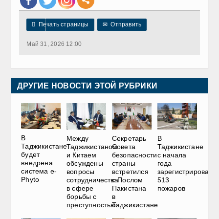

Печать страницы
✉
Отправить
Май 31, 2026 12:00
ДРУГИЕ НОВОСТИ ЭТОЙ РУБРИКИ
В
Между
Секретарь
В
Таджикистане
Таджикистаном
Совета
Таджикистане
будет
и Китаем
безопасности
с начала
внедрена
обсуждены
страны
года
система e-
вопросы
встретился
зарегистрировано
Phyto
сотрудничества
с Послом
513
в сфере
Пакистана
пожаров
борьбы с
в
преступностью
Таджикистане