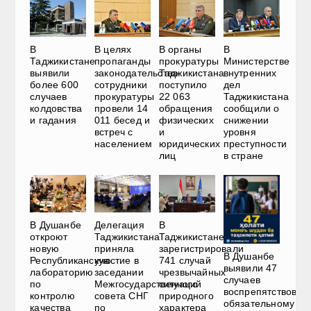
В
В
В целях
В органы
Министерстве
Таджикистане
пропаганды
прокуратуры
внутренних
выявили
законодательства
Таджикистана
дел
более 600
сотрудники
поступило
Таджикистана
случаев
прокуратуры
22 063
сообщили о
колдовства
провели 14
обращения
снижении
и гадания
011 бесед и
физических
уровня
встреч с
и
преступности
населением
юридических
в стране
лиц
В Душанбе
Делегация
В
откроют
Таджикистана
Таджикистане
новую
приняла
зарегистрировали
В Душанбе
Республиканскую
участие в
741 случай
выявили 47
лабораторию
заседании
чрезвычайных
случаев
по
Межгосударственного
ситуаций
воспрепятствован
контролю
совета СНГ
природного
обязательному
качества
по
характера