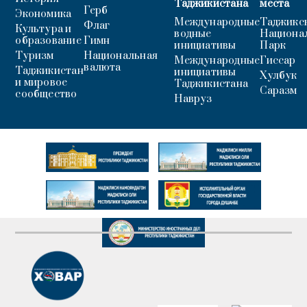
Таджикистана
места
Герб
Экономика
Международные
Таджикс
Флаг
Культура и
водные
Национа
образование
Гимн
инициативы
Парк
Туризм
Национальная
Международные
Гиссар
валюта
Таджикистан
инициативы
Хулбук
и мировое
Таджикистана
Саразм
сообщество
Навруз