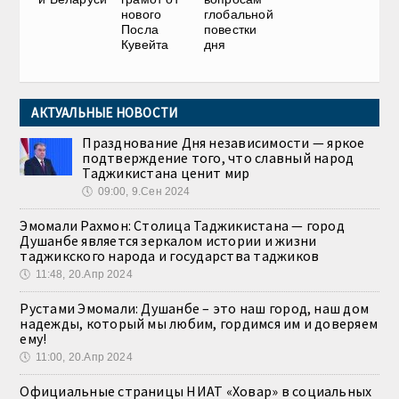
нового
глобальной
Посла
повестки
Кувейта
дня
АКТУАЛЬНЫЕ НОВОСТИ
Празднование Дня независимости — яркое
подтверждение того, что славный народ
Таджикистана ценит мир
🕔
09:00, 9.Сен 2024
Эмомали Рахмон: Столица Таджикистана — город
Душанбе является зеркалом истории и жизни
таджикского народа и государства таджиков
🕔
11:48, 20.Апр 2024
Рустами Эмомали: Душанбе – это наш город, наш дом
надежды, который мы любим, гордимся им и доверяем
ему!
🕔
11:00, 20.Апр 2024
Официальные страницы НИАТ «Ховар» в социальных