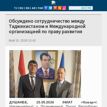
|
|
|
|
TJ
RU
EN
AR
FAR
101.5 FM
Обсуждено сотрудничество между
Таджикистаном и Международной
организацией по праву развития
Май 15, 2026 13:42
ДУШАНБЕ, 15.05.2026 /НИАТ «Ховар»/.
Чрезвычайный и Полномочный Посол Республики