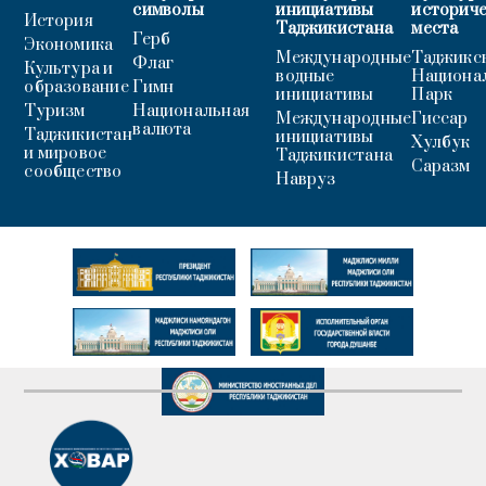
символы
инициативы
историч
История
Таджикистана
места
Герб
Экономика
Международные
Таджикс
Флаг
Культура и
водные
Национа
образование
Гимн
инициативы
Парк
Туризм
Национальная
Международные
Гиссар
валюта
Таджикистан
инициативы
Хулбук
и мировое
Таджикистана
Саразм
сообщество
Навруз