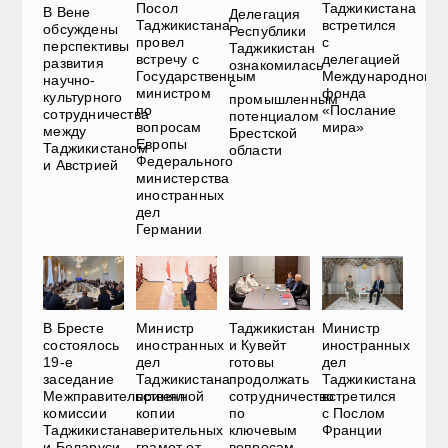
Посол
Таджикистана
В Вене
Делегация
Таджикистана
встретился
обсуждены
Республики
провел
с
перспективы
Таджикистан
встречу с
делегацией
развития
ознакомилась
Государственным
Международного
научно-
с
министром
фонда
культурного
промышленным
по
«Послание
сотрудничества
потенциалом
вопросам
мира»
между
Брестской
Европы
Таджикистаном
области
Федерального
и Австрией
министерства
иностранных
дел
Германии
В Бресте
Министр
Таджикистан
Министр
состоялось
иностранных
и Кувейт
иностранных
19-е
дел
готовы
дел
заседание
Таджикистана
продолжать
Таджикистана
Межправительственной
принял
сотрудничество
встретился
комиссии
копии
по
с Послом
Таджикистана
верительных
ключевым
Франции
и Беларуси
грамот от
вопросам