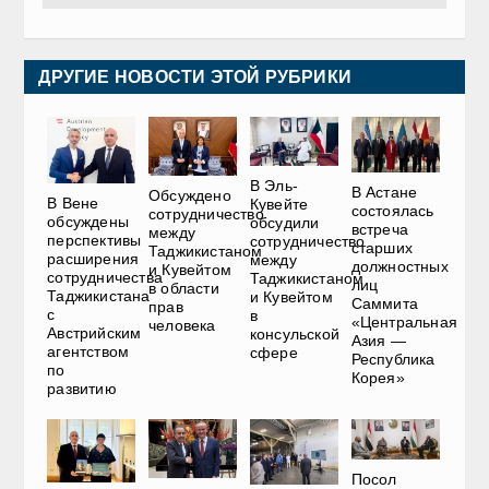
ДРУГИЕ НОВОСТИ ЭТОЙ РУБРИКИ
В Эль-
В Астане
Обсуждено
В Вене
Кувейте
состоялась
сотрудничество
обсуждены
обсудили
встреча
между
перспективы
сотрудничество
старших
Таджикистаном
расширения
между
должностных
и Кувейтом
сотрудничества
Таджикистаном
лиц
в области
Таджикистана
и Кувейтом
Саммита
прав
с
в
«Центральная
человека
Австрийским
консульской
Азия —
агентством
сфере
Республика
по
Корея»
развитию
Посол