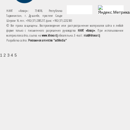
НИАТ «Ховар»: 734018, Республика
Таджикистан, г. Душанбе, проспект Саъди
Шерози 16. тел.: +992 (37) 2385217, факс: +992 (37) 2232383
© Все права защищены. Воспроизведение или распространение материалов сайта в любой
форме только с письменного разрешения руководства
НИАТ «Ховар»
. При использовании
материалов сайта, ссылка на
www.khovar.tj
обязательна. E-mail:
niat@khovar.tj
Разработка сайта:
Рекламное агентство "adMedia"
1 2 3 4 5