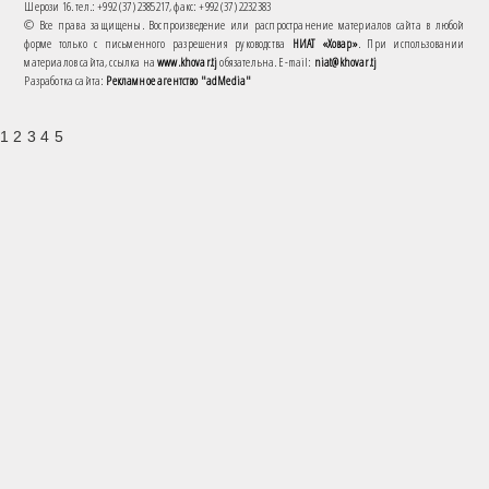
Шерози 16. тел.: +992 (37) 2385217, факс: +992 (37) 2232383
© Все права защищены. Воспроизведение или распространение материалов сайта в любой
форме только с письменного разрешения руководства
НИАТ «Ховар»
. При использовании
материалов сайта, ссылка на
www.khovar.tj
обязательна. E-mail:
niat@khovar.tj
Разработка сайта:
Рекламное агентство "adMedia"
1 2 3 4 5