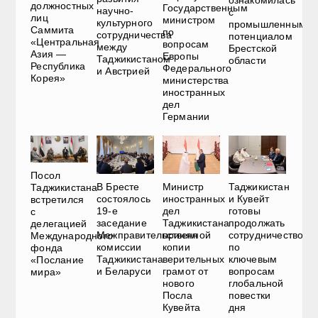
ознакомилась
должностных
Государственным
научно-
с
лиц
министром
культурного
промышленным
Саммита
по
сотрудничества
потенциалом
«Центральная
вопросам
между
Брестской
Азия —
Европы
Таджикистаном
области
Республика
Федерального
и Австрией
Корея»
министерства
иностранных
дел
Германии
Посол
В Бресте
Министр
Таджикистан
Таджикистана
состоялось
иностранных
и Кувейт
встретился
19-е
дел
готовы
с
заседание
Таджикистана
продолжать
делегацией
Межправительственной
принял
сотрудничество
Международного
комиссии
копии
по
фонда
Таджикистана
верительных
ключевым
«Послание
и Беларуси
грамот от
вопросам
мира»
нового
глобальной
Посла
повестки
Кувейта
дня