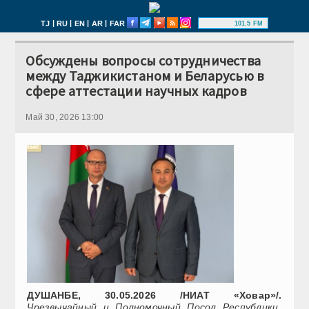
|
|
|
|
TJ
RU
EN
AR
FAR
101.5 FM
Обсуждены вопросы сотрудничества
между Таджикистаном и Беларусью в
сфере аттестации научных кадров
Май 30, 2026 13:00
ДУШАНБЕ, 30.05.2026 /НИАТ «Ховар»/.
Чрезвычайный и Полномочный Посол Республики