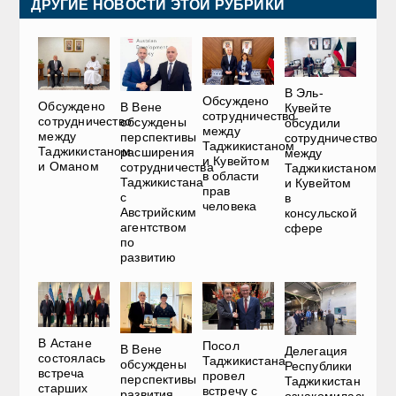
ДРУГИЕ НОВОСТИ ЭТОЙ РУБРИКИ
В Эль-
Обсуждено
Обсуждено
В Вене
Кувейте
сотрудничество
сотрудничество
обсуждены
обсудили
между
между
перспективы
сотрудничество
Таджикистаном
Таджикистаном
расширения
между
и Кувейтом
и Оманом
сотрудничества
Таджикистаном
в области
Таджикистана
и Кувейтом
прав
с
в
человека
Австрийским
консульской
агентством
сфере
по
развитию
В Астане
Посол
В Вене
Делегация
состоялась
Таджикистана
обсуждены
Республики
встреча
провел
перспективы
Таджикистан
старших
встречу с
развития