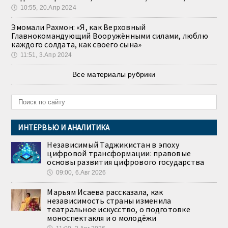
🕔
10:55, 20.Апр 2024
Эмомали Рахмон: «Я, как Верховный
Главнокомандующий Вооружёнными силами, люблю
каждого солдата, как своего сына»
🕔
11:51, 3.Апр 2024
Все материалы рубрики
ИНТЕРВЬЮ И АНАЛИТИКА
Независимый Таджикистан в эпоху
цифровой трансформации: правовые
основы развития цифрового государства
🕔
09:00, 6.Авг 2026
Марьям Исаева рассказала, как
независимость страны изменила
театральное искусство, о подготовке
моноспектакля и о молодёжи