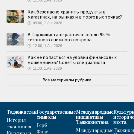
🕔
11:00, 2.Авг 2026
Как безопасно хранить продукты в
магазинах, на рынках и в торговых точках?
🕔
09:00, 2.Авг 2026
В Таджикистане растаяло около 95 %
сезонного снежного покрова
🕔
12:00, 1.Авг 2026
Как не попасться на уловки финансовых
мошенников? Советы специалиста
🕔
11:00, 1.Авг 2026
Все материалы рубрики
Таджикистан
Государственные
Международные
Культурн
символы
инициативы
историч
История
Таджикистана
места
Герб
Экономика
Международные
Таджикс
Флаг
Культура и