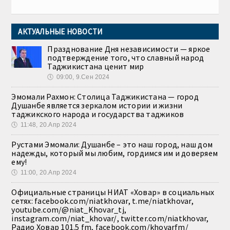
АКТУАЛЬНЫЕ НОВОСТИ
Празднование Дня независимости — яркое
подтверждение того, что славный народ
Таджикистана ценит мир
🕔
09:00, 9.Сен 2024
Эмомали Рахмон: Столица Таджикистана — город
Душанбе является зеркалом истории и жизни
таджикского народа и государства таджиков
🕔
11:48, 20.Апр 2024
Рустами Эмомали: Душанбе – это наш город, наш дом
надежды, который мы любим, гордимся им и доверяем
ему!
🕔
11:00, 20.Апр 2024
Официальные страницы НИАТ «Ховар» в социальных
сетях: facebook.com/niatkhovar, t.me/niatkhovar,
youtube.com/@niat_Khovar_tj,
instagram.com/niat_khovar/, twitter.com/niatkhovar,
Радио Ховар 101.5 fm, facebook.com/khovarfm/