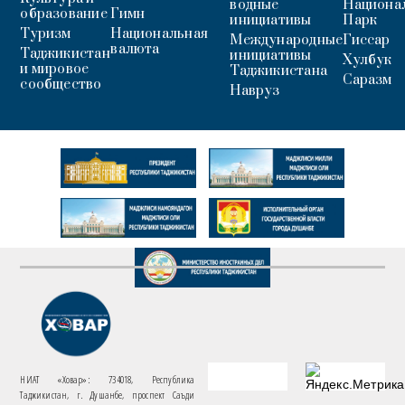
водные
Национа
образование
Гимн
инициативы
Парк
Туризм
Национальная
Международные
Гиссар
валюта
Таджикистан
инициативы
Хулбук
и мировое
Таджикистана
Саразм
сообщество
Навруз
НИАТ «Ховар»: 734018, Республика
Таджикистан, г. Душанбе, проспект Саъди