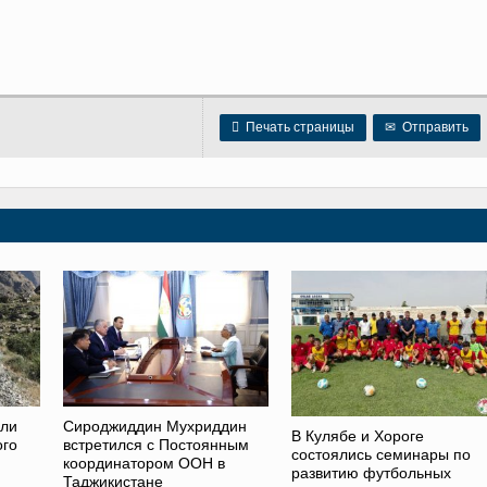

Печать страницы
✉
Отправить
ели
Сироджиддин Мухриддин
В Кулябе и Хороге
ого
встретился с Постоянным
состоялись семинары по
координатором ООН в
развитию футбольных
Таджикистане