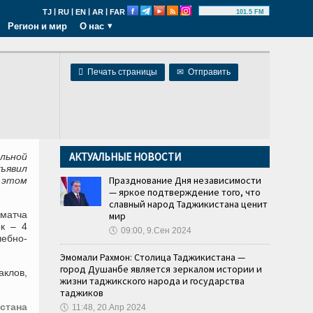
|
|
|
|
TJ
RU
EN
AR
FAR
101.5 FM
Регион и мир
О нас

Печать страницы
✉
Отправить
АКТУАЛЬНЫЕ НОВОСТИ
льной
ъявил
Празднование Дня независимости
 этом
— яркое подтверждение того, что
славный народ Таджикистана ценит
 матча
мир
к – 4
🕔
09:00, 9.Сен 2024
чебно-
Эмомали Рахмон: Столица Таджикистана —
город Душанбе является зеркалом истории и
аклов,
жизни таджикского народа и государства
таджиков
стана
🕔
11:48, 20.Апр 2024