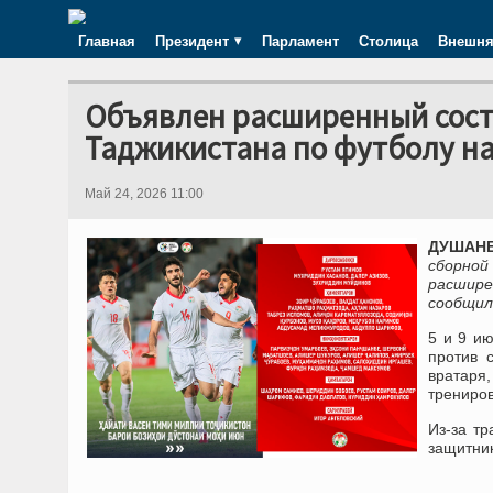
Главная
Президент
Парламент
Столица
Внешня
Объявлен расширенный сост
Таджикистана по футболу н
Май 24, 2026 11:00
ДУШАНБ
сборной
расшире
сообщил
5 и 9 и
против 
вратаря,
трениров
Из-за т
защитни