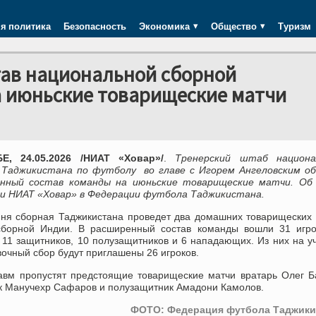
я политика
Безопасность
Экономика
Общество
Туризм
ав национальной сборной
а июньские товарищеские матчи
Е, 24.05.2026 /НИАТ «Ховар»/
.
Тренерский штаб национа
 Таджикистана по футболу во главе с Игорем Ангеловским об
нный состав команды на июньские товарищеские матчи. Об
и НИАТ «Ховар» в Федерации футбола Таджикистана.
юня сборная Таджикистана проведет два домашних товарищеских
сборной Индии. В расширенный состав команды вошли 31 игро
 11 защитников, 10 полузащитников и 6 нападающих. Из них на у
очный сбор будут приглашены 26 игроков.
равм пропустят предстоящие товарищеские матчи вратарь Олег Б
к Манучехр Сафаров и полузащитник Амадони Камолов.
ФОТО: Федерация футбола Таджики