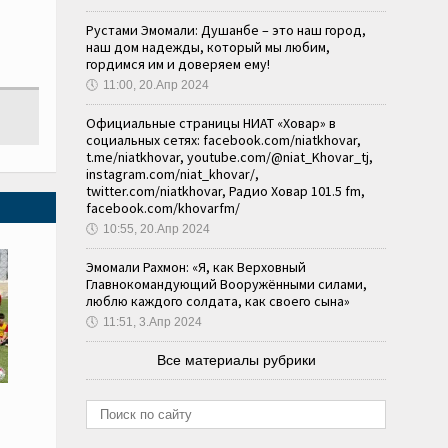
Рустами Эмомали: Душанбе – это наш город,
наш дом надежды, который мы любим,
гордимся им и доверяем ему!
🕔
11:00, 20.Апр 2024
Официальные страницы НИАТ «Ховар» в
социальных сетях: facebook.com/niatkhovar,
t.me/niatkhovar, youtube.com/@niat_Khovar_tj,
instagram.com/niat_khovar/,
twitter.com/niatkhovar, Радио Ховар 101.5 fm,
facebook.com/khovarfm/
🕔
10:55, 20.Апр 2024
Эмомали Рахмон: «Я, как Верховный
Главнокомандующий Вооружёнными силами,
люблю каждого солдата, как своего сына»
🕔
11:51, 3.Апр 2024
Все материалы рубрики