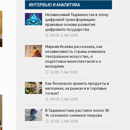
ИНТЕРВЬЮ И АНАЛИТИКА
Независимый Таджикистан в эпоху
цифровой трансформации:
правовые основы развития
цифрового государства
🕔
09:00, 6.Авг 2026
Марьям Исаева рассказала, как
независимость страны изменила
театральное искусство, о
подготовке моноспектакля и о
молодёжи
🕔
11:00, 2.Авг 2026
Как безопасно хранить продукты в
магазинах, на рынках и в торговых
точках?
🕔
09:00, 2.Авг 2026
В Таджикистане растаяло около 95
% сезонного снежного покрова
🕔
12:00, 1.Авг 2026