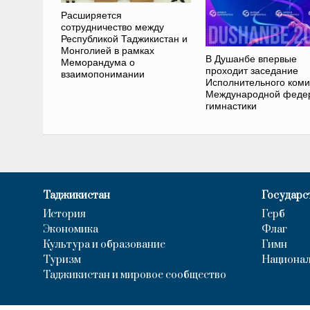
Расширяется
сотрудничество между
Республикой Таджикистан и
Монголией в рамках
В Душанбе впервые
Меморандума о
проходит заседание
взаимопонимании
Исполнительного коми
Международной феде
гимнастики
Таджикистан
Государс
История
Герб
Экономика
Флаг
Культура и образование
Гимн
Туризм
Национал
Таджикистан и мировое сообщество