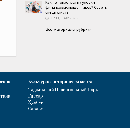
Как не попасться на уловки
финансовых мошенников? Советы
специалиста
🕔
11:00, 1.Авг 2026
Все материалы рубрики
стана
Культурно-исторически места
Таджикский Национальный Парк
стана
Гиссар
Хулбук
Саразм