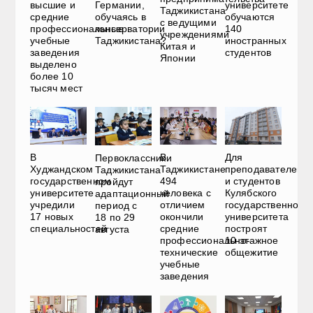
высшие и
университете
Германии,
Таджикистана
средние
обучаются
обучаясь в
с ведущими
профессиональные
140
консерватории
учреждениями
учебные
иностранных
Таджикистана?
Китая и
заведения
студентов
Японии
выделено
более 10
тысяч мест
В
В
Для
Первоклассники
Худжандском
Таджикистане
преподавателей
Таджикистана
государственном
494
и студентов
пройдут
университете
человека с
Кулябского
адаптационный
учредили
отличием
государственного
период с
17 новых
окончили
университета
18 по 29
специальностей
средние
построят
августа
профессионально-
10-этажное
технические
общежитие
учебные
заведения