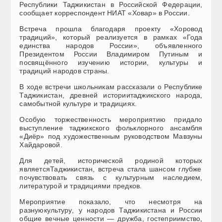
Республики Таджикистан в Российской Федерации
,
сообщает ко
рреспондент НИ
АТ
«
Ховар
» в России
.
Встреча прошла
благодаря
проект
у
«Хоровод
традиций»
, который
реализуется
в рамках
«
Года
един
ства народов России
»
,
объявленного
Президентом России В
ладимиром
Путиным
и
посвящён
ного
изучению истории, культуры и
традиций народов страны.
В ходе встречи школьникам рассказали о Республике
Таджикистан,
древней истории
таджикского народа
,
самобытной культуре
и традициях
.
Особую торжественность мероприятию придало
выс
тупление таджикского фольклорного ансамбля
«Диёр» под художественным руководством Мавзуны
Хайдаровой.
Для детей,
историческ
ой
родин
ой
которых
является
Таджикистан, встреча стала шансом глубже
почувствовать связь с культурным наследием,
литературой и традициями
предков.
Мероприятие показало, что несмотря на
разн
ую
культур
у
, у народов Таджикистана и России
общие вечные ценности — дружба, гостеприимство,