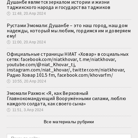
Душанбе является зеркалом истории и жизни
таджикского народа и государства таджиков
🕔
11:48, 20.Апр 2024
Рустами Эмомали: Душанбе – это наш город, наш дом
надежды, который мы любим, гордимся им и доверяем
ему!
🕔
11:00, 20.Апр 2024
Официальные страницы НИАТ «Ховар» в социальных
сетях: facebook.com/niatkhovar, t.me/niatkhovar,
youtube.com/@niat_Khovar_tj,
instagram.com/niat_khovar/, twitter.com/niatkhovar,
Радио Ховар 101.5 fm, facebook.com/khovarfm/
🕔
10:55, 20.Апр 2024
Эмомали Рахмон: «Я, как Верховный
Главнокомандующий Вооружёнными силами, люблю
каждого солдата, как своего сына»
🕔
11:51, 3.Апр 2024
Все материалы рубрики