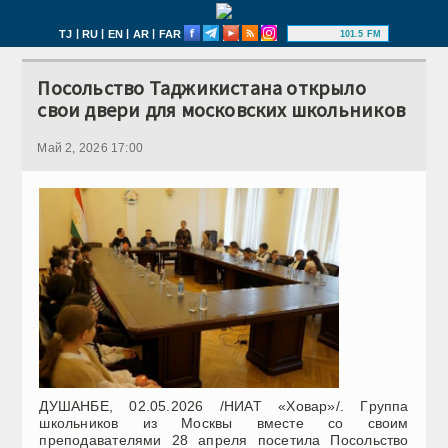
|
|
|
|
TJ
RU
EN
AR
FAR
101.5 FM
Посольство Таджикистана открыло
свои двери для московских школьников
Май 2, 2026 17:00
ДУШАНБЕ, 02.05.2026 /НИАТ «Ховар»/.
Г
руппа
школьников из
Москвы вместе со своим
преподавателями
28 апреля
посетила Посольство