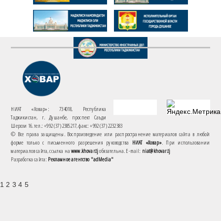
НИАТ «Ховар»: 734018, Республика
Таджикистан, г. Душанбе, проспект Саъди
Шерози 16. тел.: +992 (37) 2385217, факс: +992 (37) 2232383
© Все права защищены. Воспроизведение или распространение материалов сайта в любой
форме только с письменного разрешения руководства
НИАТ «Ховар»
. При использовании
материалов сайта, ссылка на
www.khovar.tj
обязательна. E-mail:
niat@khovar.tj
Разработка сайта:
Рекламное агентство "adMedia"
1 2 3 4 5