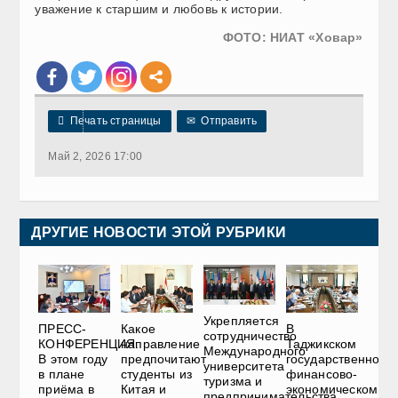
уважение к старшим и любовь к истории.
ФОТО:
НИАТ
«
Ховар
»

Печать страницы
✉
Отправить
Май 2, 2026 17:00
ДРУГИЕ НОВОСТИ ЭТОЙ РУБРИКИ
Укрепляется
ПРЕСС-
В
Какое
сотрудничество
КОНФЕРЕНЦИЯ.
Таджикском
направление
Международного
В этом году
государственном
предпочитают
университета
в плане
финансово-
студенты из
туризма и
приёма в
экономическом
Китая и
предпринимательства