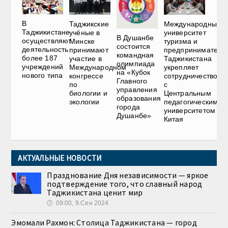
В
Таджикские
Международный
Таджикистане
учёные в
университет
В Душанбе
осуществляют
Минске
туризма и
состоится
деятельность
принимают
предприниматель
командная
более 187
участие в
Таджикистана
олимпиада
учреждений
Международном
укрепляет
на «Кубок
нового типа
конгрессе
сотрудничество
Главного
по
с
управления
биологии и
Центральным
образования
экологии
педагогическим
города
университетом
Душанбе»
Китая
АКТУАЛЬНЫЕ НОВОСТИ
Празднование Дня независимости — яркое
подтверждение того, что славный народ
Таджикистана ценит мир
🕔
09:00, 9.Сен 2024
Эмомали Рахмон: Столица Таджикистана — город