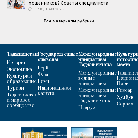
мошенников? Советы специалиста
🕔
11:00, 1.Авг 2026
Все материалы рубрики
Таджикистан
Государственные
Международные
Культурн
символы
инициативы
историч
История
Таджикистана
места
Герб
Экономика
Международные
Таджикс
Флаг
Культура и
водные
Национа
образование
Гимн
инициативы
Парк
Туризм
Национальная
Международные
Гиссар
валюта
Таджикистан
инициативы
Хулбук
и мировое
Таджикистана
Саразм
сообщество
Навруз