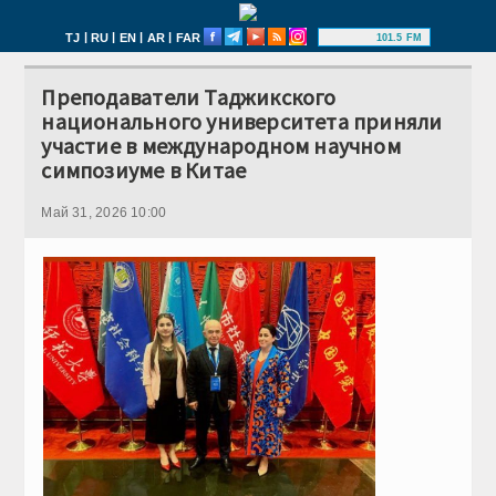
|
|
|
|
TJ
RU
EN
AR
FAR
101.5 FM
Преподаватели Таджикского
национального университета приняли
участие в международном научном
симпозиуме в Китае
Май 31, 2026 10:00