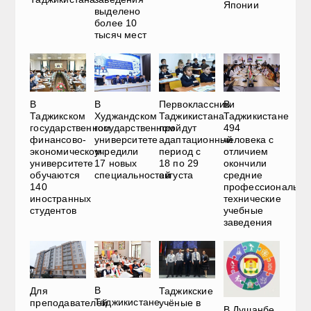
Японии
выделено
более 10
тысяч мест
В
В
В
Первоклассники
Таджикском
Худжандском
Таджикистане
Таджикистана
государственном
государственном
494
пройдут
финансово-
университете
человека с
адаптационный
экономическом
учредили
отличием
период с
университете
17 новых
окончили
18 по 29
обучаются
специальностей
средние
августа
140
профессионально
иностранных
технические
студентов
учебные
заведения
В
Для
Таджикские
Таджикистане
преподавателей
учёные в
В Душанбе