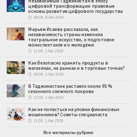
Независимый Таджикистан в эпоху
цифровой трансформации: правовые
основы развития цифрового государства
🕔
09:00, 6.Авг 2026
Марьям Исаева рассказала, как
независимость страны изменила
театральное искусство, о подготовке
моноспектакля и о молодёжи
🕔
11:00, 2.Авг 2026
Как безопасно хранить продукты в
магазинах, на рынках и в торговых точках?
🕔
09:00, 2.Авг 2026
В Таджикистане растаяло около 95 %
сезонного снежного покрова
🕔
12:00, 1.Авг 2026
Как не попасться на уловки финансовых
мошенников? Советы специалиста
🕔
11:00, 1.Авг 2026
Все материалы рубрики