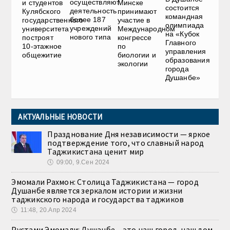
осуществляют
и студентов
Минске
состоится
деятельность
Кулябского
принимают
командная
более 187
государственного
участие в
олимпиада
учреждений
университета
Международном
на «Кубок
нового типа
построят
конгрессе
Главного
10-этажное
по
управления
общежитие
биологии и
образования
экологии
города
Душанбе»
АКТУАЛЬНЫЕ НОВОСТИ
Празднование Дня независимости — яркое
подтверждение того, что славный народ
Таджикистана ценит мир
🕔
09:00, 9.Сен 2024
Эмомали Рахмон: Столица Таджикистана — город
Душанбе является зеркалом истории и жизни
таджикского народа и государства таджиков
🕔
11:48, 20.Апр 2024
Рустами Эмомали: Душанбе – это наш город, наш дом