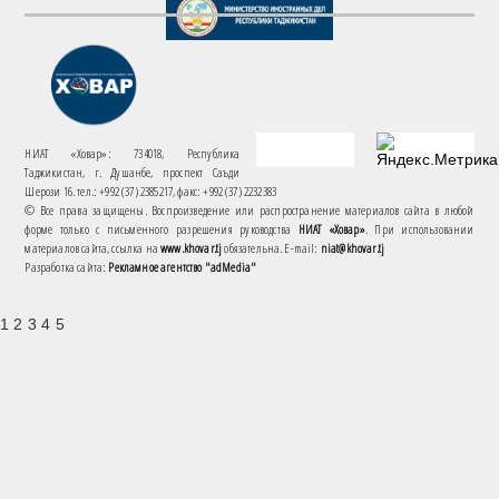
НИАТ «Ховар»: 734018, Республика
Таджикистан, г. Душанбе, проспект Саъди
Шерози 16. тел.: +992 (37) 2385217, факс: +992 (37) 2232383
© Все права защищены. Воспроизведение или распространение материалов сайта в любой
форме только с письменного разрешения руководства
НИАТ «Ховар»
. При использовании
материалов сайта, ссылка на
www.khovar.tj
обязательна. E-mail:
niat@khovar.tj
Разработка сайта:
Рекламное агентство "adMedia"
1 2 3 4 5