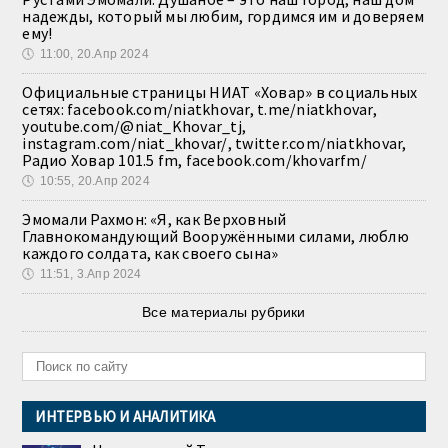
надежды, который мы любим, гордимся им и доверяем
ему!
🕔
11:00, 20.Апр 2024
Официальные страницы НИАТ «Ховар» в социальных
сетях: facebook.com/niatkhovar, t.me/niatkhovar,
youtube.com/@niat_Khovar_tj,
instagram.com/niat_khovar/, twitter.com/niatkhovar,
Радио Ховар 101.5 fm, facebook.com/khovarfm/
🕔
10:55, 20.Апр 2024
Эмомали Рахмон: «Я, как Верховный
Главнокомандующий Вооружёнными силами, люблю
каждого солдата, как своего сына»
🕔
11:51, 3.Апр 2024
Все материалы рубрики
ИНТЕРВЬЮ И АНАЛИТИКА