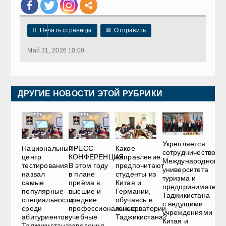

Печать страницы
✉
Отправить
Май 31, 2026 10:00
ДРУГИЕ НОВОСТИ ЭТОЙ РУБРИКИ
Укрепляется
Национальный
ПРЕСС-
Какое
сотрудничество
центр
КОНФЕРЕНЦИЯ.
направление
Международного
тестирования
В этом году
предпочитают
университета
назвал
в плане
студенты из
туризма и
самые
приёма в
Китая и
предприниматель
популярные
высшие и
Германии,
Таджикистана
специальности
средние
обучаясь в
с ведущими
среди
профессиональные
консерватории
учреждениями
абитуриентов
учебные
Таджикистана?
Китая и
Таджикистана
заведения