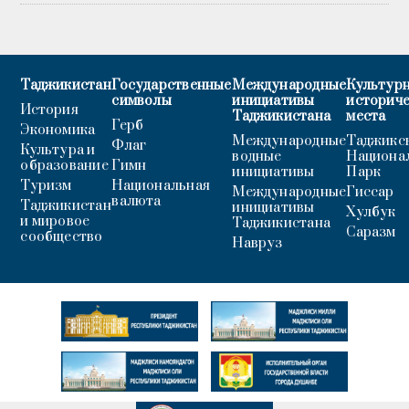
Таджикистан
Государственные
Международные
Культурн
символы
инициативы
историч
История
Таджикистана
места
Герб
Экономика
Международные
Таджикс
Флаг
Культура и
водные
Национа
образование
Гимн
инициативы
Парк
Туризм
Национальная
Международные
Гиссар
валюта
Таджикистан
инициативы
Хулбук
и мировое
Таджикистана
Саразм
сообщество
Навруз