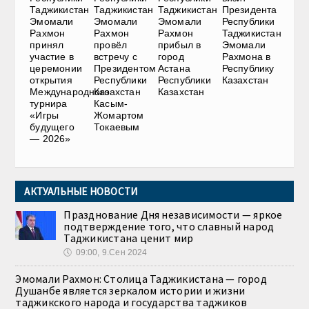
Таджикистан
Таджикистан
Таджикистан
Президента
Эмомали
Эмомали
Эмомали
Республики
Рахмон
Рахмон
Рахмон
Таджикистан
принял
провёл
прибыл в
Эмомали
участие в
встречу с
город
Рахмона в
церемонии
Президентом
Астана
Республику
открытия
Республики
Республики
Казахстан
Международного
Казахстан
Казахстан
турнира
Касым-
«Игры
Жомартом
будущего
Токаевым
— 2026»
АКТУАЛЬНЫЕ НОВОСТИ
Празднование Дня независимости — яркое
подтверждение того, что славный народ
Таджикистана ценит мир
🕔
09:00, 9.Сен 2024
Эмомали Рахмон: Столица Таджикистана — город
Душанбе является зеркалом истории и жизни
таджикского народа и государства таджиков