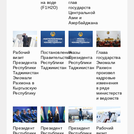
на воде
глав
(F1H2O)
государств
Центральной
Азии и
Азербайджана
Рабочий
Постановления
Указы
Глава
визит
Правительства
Президента
государства
Президента
Республики
Республики
Эмомали
Республики
Таджикистан
Таджикистан
Рахмон
Таджикистан
произвел
Эмомали
кадровые
Рахмона в
изменения
Кыргызскую
в ряде
Республику
министерств
и ведомств
Президент
Президент
Президент
Рабочий
Республики
Республики
Республики
визит