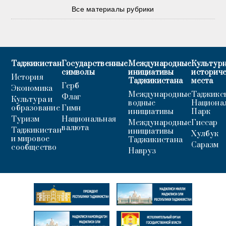
Все материалы рубрики
Таджикистан
Государственные
Международные
Культурн
символы
инициативы
историч
История
Таджикистана
места
Герб
Экономика
Международные
Таджикс
Флаг
Культура и
водные
Национа
образование
Гимн
инициативы
Парк
Туризм
Национальная
Международные
Гиссар
валюта
Таджикистан
инициативы
Хулбук
и мировое
Таджикистана
Саразм
сообщество
Навруз