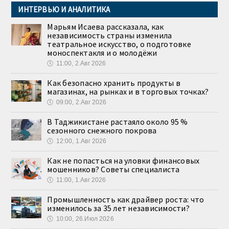
ИНТЕРВЬЮ И АНАЛИТИКА
Марьям Исаева рассказала, как
независимость страны изменила
театральное искусство, о подготовке
моноспектакля и о молодёжи
🕔
11:00, 2.Авг 2026
Как безопасно хранить продукты в
магазинах, на рынках и в торговых точках?
🕔
09:00, 2.Авг 2026
В Таджикистане растаяло около 95 %
сезонного снежного покрова
🕔
12:00, 1.Авг 2026
Как не попасться на уловки финансовых
мошенников? Советы специалиста
🕔
11:00, 1.Авг 2026
Промышленность как драйвер роста: что
изменилось за 35 лет независимости?
🕔
10:00, 26.Июл 2026