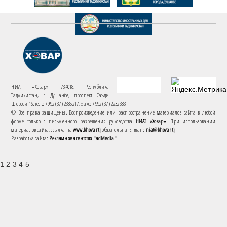
НИАТ «Ховар»: 734018, Республика
Таджикистан, г. Душанбе, проспект Саъди
Шерози 16. тел.: +992 (37) 2385217, факс: +992 (37) 2232383
© Все права защищены. Воспроизведение или распространение материалов сайта в любой
форме только с письменного разрешения руководства
НИАТ «Ховар»
. При использовании
материалов сайта, ссылка на
www.khovar.tj
обязательна. E-mail:
niat@khovar.tj
Разработка сайта:
Рекламное агентство "adMedia"
1 2 3 4 5