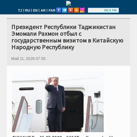
|
|
|
|
TJ
RU
EN
AR
FAR
101.5 FM
Президент Республики Таджикистан
Эмомали Рахмон отбыл с
государственным визитом в Китайскую
Народную Республику
Май 11, 2026 07:50