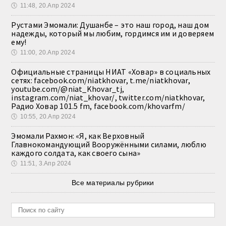
🕔
11:48, 20.Апр 2024
Рустами Эмомали: Душанбе – это наш город, наш дом
надежды, который мы любим, гордимся им и доверяем
ему!
🕔
11:00, 20.Апр 2024
Официальные страницы НИАТ «Ховар» в социальных
сетях: facebook.com/niatkhovar, t.me/niatkhovar,
youtube.com/@niat_Khovar_tj,
instagram.com/niat_khovar/, twitter.com/niatkhovar,
Радио Ховар 101.5 fm, facebook.com/khovarfm/
🕔
10:55, 20.Апр 2024
Эмомали Рахмон: «Я, как Верховный
Главнокомандующий Вооружёнными силами, люблю
каждого солдата, как своего сына»
🕔
11:51, 3.Апр 2024
Все материалы рубрики