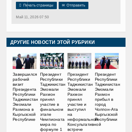

Печать страницы
✉
Отправить
Май 11, 2026 07:50
ДРУГИЕ НОВОСТИ ЭТОЙ РУБРИКИ
Завершился
Президент
Президент
Президент
рабочий
Республики
Республики
Республики
визит
Таджикистан
Таджикистан
Таджикистан
Президента
Эмомали
Эмомали
Эмомали
Республики
Рахмон
Рахмон
Рахмон
Таджикистан
принял
принял
прибыл в
Эмомали
участие в
участие и
город
Рахмона в
финальном
выступил
Чолпон-Ата
Кыргызской
этапе
на
Кыргызской
Республике
Чемпионата
неформальной
Республики
мира по
Консультативной
формуле 1
встрече