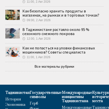
🕔
11:00, 2.Авг 2026
Как безопасно хранить продукты в
магазинах, на рынках и в торговых точках?
🕔
09:00, 2.Авг 2026
В Таджикистане растаяло около 95 %
сезонного снежного покрова
🕔
12:00, 1.Авг 2026
Как не попасться на уловки финансовых
мошенников? Советы специалиста
🕔
11:00, 1.Авг 2026
Все материалы рубрики
Таджикистан
Государственные
Международные
Культурн
символы
инициативы
историч
История
Таджикистана
места
Герб
Экономика
Международные
Таджикс
Флаг