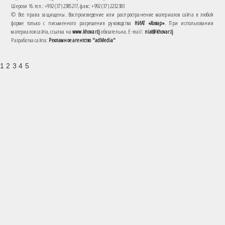
Шерози 16. тел.: +992 (37) 2385217, факс: +992 (37) 2232383
© Все права защищены. Воспроизведение или распространение материалов сайта в любой
форме только с письменного разрешения руководства
НИАТ «Ховар»
. При использовании
материалов сайта, ссылка на
www.khovar.tj
обязательна. E-mail:
niat@khovar.tj
Разработка сайта:
Рекламное агентство "adMedia"
1 2 3 4 5