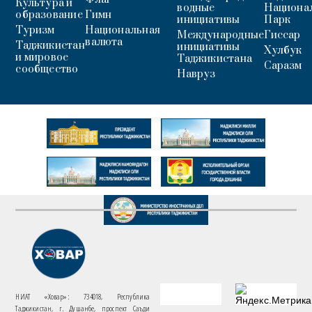
Культура и
водные
Национа
образование
Гимн
инициативы
Парк
Туризм
Национальная
Международные
Гиссар
валюта
Таджикистан
инициативы
Хулбук
и мировое
Таджикистана
Саразм
сообщество
Навруз
НИАТ «Ховар»: 734018, Республика
Таджикистан, г. Душанбе, проспект Саъди