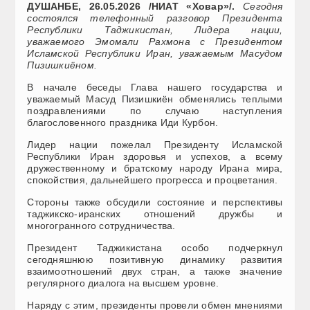
ДУШАНБЕ, 26.05.2026 /НИАТ «Ховар»/.
Сегодня
состоялся телефонный разговор Президента
Республики Таджикистан, Лидера нации,
уважаемого Эмомали Рахмона с Президентом
Исламской Республики Иран, уважаемым Масудом
Пизишкиёном.
В начале беседы Глава нашего государства и
уважаемый Масуд Пизишкиён обменялись теплыми
поздравлениями по случаю наступления
благословенного праздника Иди Курбон.
Лидер нации пожелал Президенту Исламской
Республики Иран здоровья и успехов, а всему
дружественному и братскому народу Ирана мира,
спокойствия, дальнейшего прогресса и процветания.
Стороны также обсудили состояние и перспективы
таджикско-иранских отношений дружбы и
многогранного сотрудничества.
Президент Таджикистана особо подчеркнул
сегодняшнюю позитивную динамику развития
взаимоотношений двух стран, а также значение
регулярного диалога на высшем уровне.
Наряду с этим, президенты провели обмен мнениями