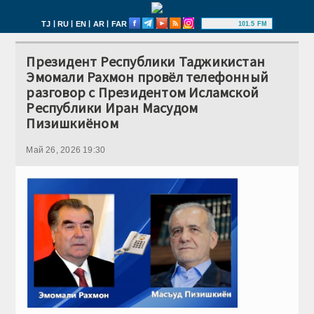
|
|
|
|
TJ
RU
EN
AR
FAR
101.5 FM
Президент Республики Таджикистан
Эмомали Рахмон провёл телефонный
разговор с Президентом Исламской
Республики Иран Масудом
Пизишкиёном
Май 26, 2026 19:30