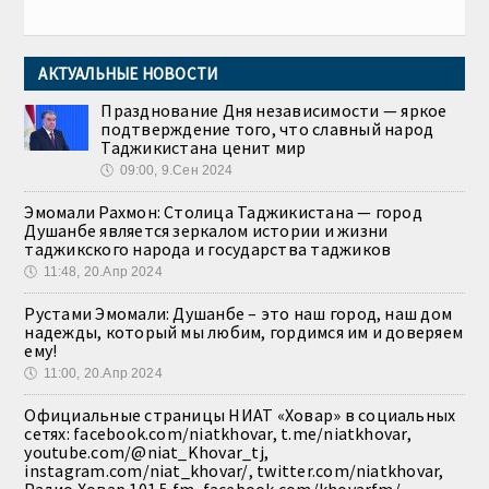
АКТУАЛЬНЫЕ НОВОСТИ
Празднование Дня независимости — яркое
подтверждение того, что славный народ
Таджикистана ценит мир
🕔
09:00, 9.Сен 2024
Эмомали Рахмон: Столица Таджикистана — город
Душанбе является зеркалом истории и жизни
таджикского народа и государства таджиков
🕔
11:48, 20.Апр 2024
Рустами Эмомали: Душанбе – это наш город, наш дом
надежды, который мы любим, гордимся им и доверяем
ему!
🕔
11:00, 20.Апр 2024
Официальные страницы НИАТ «Ховар» в социальных
сетях: facebook.com/niatkhovar, t.me/niatkhovar,
youtube.com/@niat_Khovar_tj,
instagram.com/niat_khovar/, twitter.com/niatkhovar,
Радио Ховар 101.5 fm, facebook.com/khovarfm/