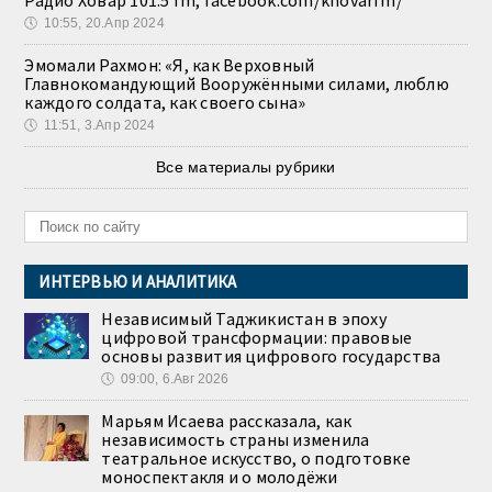
🕔
10:55, 20.Апр 2024
Эмомали Рахмон: «Я, как Верховный
Главнокомандующий Вооружёнными силами, люблю
каждого солдата, как своего сына»
🕔
11:51, 3.Апр 2024
Все материалы рубрики
ИНТЕРВЬЮ И АНАЛИТИКА
Независимый Таджикистан в эпоху
цифровой трансформации: правовые
основы развития цифрового государства
🕔
09:00, 6.Авг 2026
Марьям Исаева рассказала, как
независимость страны изменила
театральное искусство, о подготовке
моноспектакля и о молодёжи