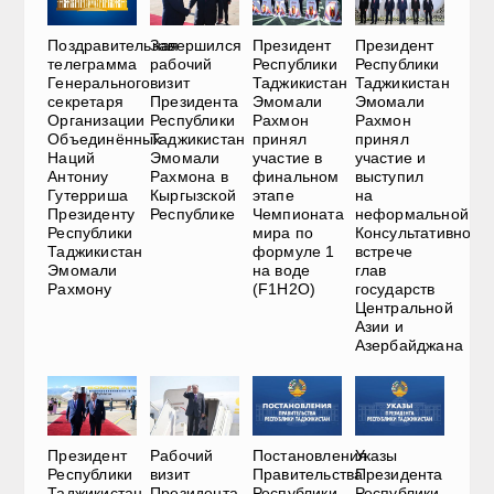
Поздравительная
Завершился
Президент
Президент
телеграмма
рабочий
Республики
Республики
Генерального
визит
Таджикистан
Таджикистан
секретаря
Президента
Эмомали
Эмомали
Организации
Республики
Рахмон
Рахмон
Объединённых
Таджикистан
принял
принял
Наций
Эмомали
участие в
участие и
Антониу
Рахмона в
финальном
выступил
Гутерриша
Кыргызской
этапе
на
Президенту
Республике
Чемпионата
неформальной
Республики
мира по
Консультативной
Таджикистан
формуле 1
встрече
Эмомали
на воде
глав
Рахмону
(F1H2O)
государств
Центральной
Азии и
Азербайджана
Президент
Рабочий
Постановления
Указы
Республики
визит
Правительства
Президента
Таджикистан
Президента
Республики
Республики