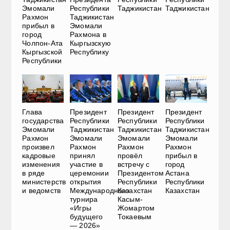
Эмомали
Республики
Таджикистан
Таджикистан
Рахмон
Таджикистан
прибыл в
Эмомали
город
Рахмона в
Чолпон-Ата
Кыргызскую
Кыргызской
Республику
Республики
Глава
Президент
Президент
Президент
государства
Республики
Республики
Республики
Эмомали
Таджикистан
Таджикистан
Таджикистан
Рахмон
Эмомали
Эмомали
Эмомали
произвел
Рахмон
Рахмон
Рахмон
кадровые
принял
провёл
прибыл в
изменения
участие в
встречу с
город
в ряде
церемонии
Президентом
Астана
министерств
открытия
Республики
Республики
и ведомств
Международного
Казахстан
Казахстан
турнира
Касым-
«Игры
Жомартом
будущего
Токаевым
— 2026»