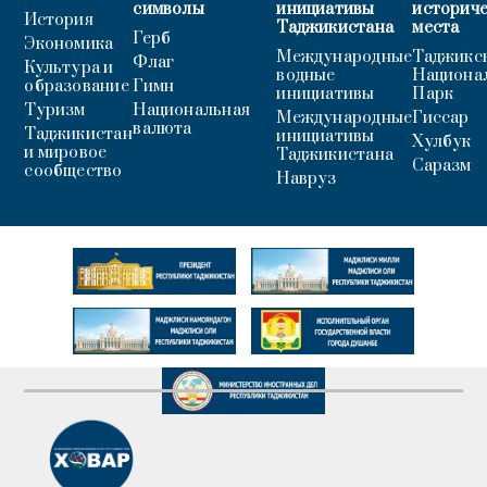
символы
инициативы
историч
История
Таджикистана
места
Герб
Экономика
Международные
Таджикс
Флаг
Культура и
водные
Национа
образование
Гимн
инициативы
Парк
Туризм
Национальная
Международные
Гиссар
валюта
Таджикистан
инициативы
Хулбук
и мировое
Таджикистана
Саразм
сообщество
Навруз