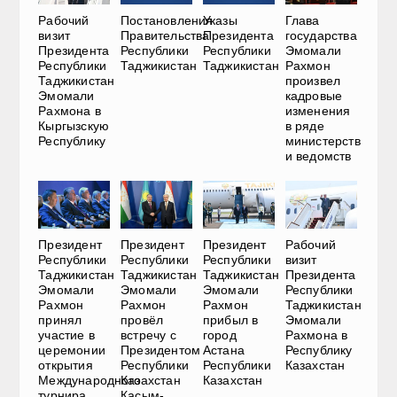
Рабочий
Постановления
Указы
Глава
визит
Правительства
Президента
государства
Президента
Республики
Республики
Эмомали
Республики
Таджикистан
Таджикистан
Рахмон
Таджикистан
произвел
Эмомали
кадровые
Рахмона в
изменения
Кыргызскую
в ряде
Республику
министерств
и ведомств
Президент
Президент
Президент
Рабочий
Республики
Республики
Республики
визит
Таджикистан
Таджикистан
Таджикистан
Президента
Эмомали
Эмомали
Эмомали
Республики
Рахмон
Рахмон
Рахмон
Таджикистан
принял
провёл
прибыл в
Эмомали
участие в
встречу с
город
Рахмона в
церемонии
Президентом
Астана
Республику
открытия
Республики
Республики
Казахстан
Международного
Казахстан
Казахстан
турнира
Касым-