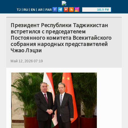
|
|
|
|
TJ
RU
EN
AR
FAR
101.5 FM
Президент Республики Таджикистан
встретился с председателем
Постоянного комитета Всекитайского
собрания народных представителей
Чжао Лэцзи
Май 12, 2026 07:19