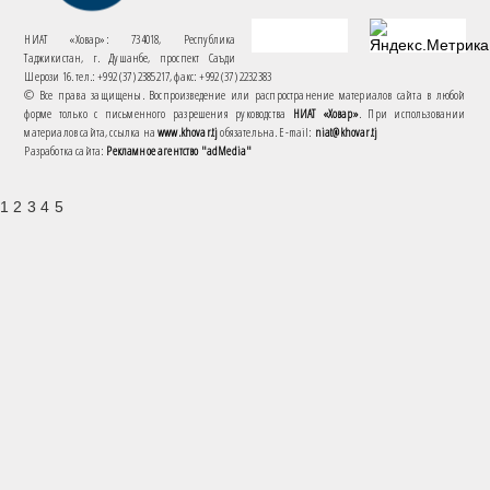
НИАТ «Ховар»: 734018, Республика
Таджикистан, г. Душанбе, проспект Саъди
Шерози 16. тел.: +992 (37) 2385217, факс: +992 (37) 2232383
© Все права защищены. Воспроизведение или распространение материалов сайта в любой
форме только с письменного разрешения руководства
НИАТ «Ховар»
. При использовании
материалов сайта, ссылка на
www.khovar.tj
обязательна. E-mail:
niat@khovar.tj
Разработка сайта:
Рекламное агентство "adMedia"
1 2 3 4 5