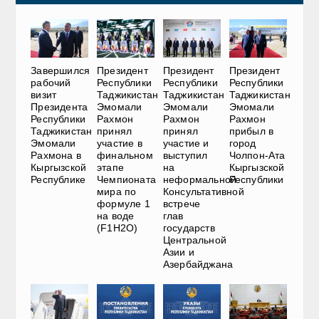
Завершился
Президент
Президент
Президент
рабочий
Республики
Республики
Республики
визит
Таджикистан
Таджикистан
Таджикистан
Президента
Эмомали
Эмомали
Эмомали
Республики
Рахмон
Рахмон
Рахмон
Таджикистан
принял
принял
прибыл в
Эмомали
участие в
участие и
город
Рахмона в
финальном
выступил
Чолпон-Ата
Кыргызской
этапе
на
Кыргызской
Республике
Чемпионата
неформальной
Республики
мира по
Консультативной
формуле 1
встрече
на воде
глав
(F1H2O)
государств
Центральной
Азии и
Азербайджана