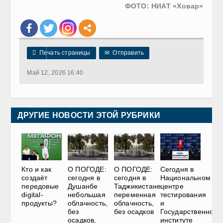
ФОТО: НИАТ «Ховар»

Печать страницы
✉
Отправить
Май 12, 2026 16:40
ДРУГИЕ НОВОСТИ ЭТОЙ РУБРИКИ
О ПОГОДЕ:
О ПОГОДЕ:
Сегодня в
Кто и как
сегодня в
сегодня в
Национальном
создаёт
Душанбе
Таджикистане
центре
передовые
небольшая
переменная
тестирования
digital-
облачность,
облачность,
и
продукты?
без
без осадков
Государственном
осадков,
институте