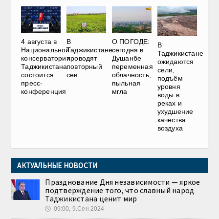
4 августа в
В
О ПОГОДЕ:
В
Национальной
Таджикистане
сегодня в
Таджикистане
консерватории
проводят
Душанбе
ожидаются
Таджикистана
повторный
переменная
сели,
состоится
сев
облачность,
подъём
пресс-
пыльная
уровня
конференция
мгла
воды в
реках и
ухудшение
качества
воздуха
АКТУАЛЬНЫЕ НОВОСТИ
Празднование Дня независимости — яркое
подтверждение того, что славный народ
Таджикистана ценит мир
🕔
09:00, 9.Сен 2024