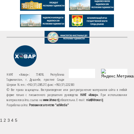
НИАТ «Ховар»: 734018, Республика
Таджикистан, г. Душанбе, проспект Саъди
Шерози 16. тел.: +992 (37) 2385217, факс: +992 (37) 2232383
© Все права защищены. Воспроизведение или распространение материалов сайта в любой
форме только с письменного разрешения руководства
НИАТ «Ховар»
. При использовании
материалов сайта, ссылка на
www.khovar.tj
обязательна. E-mail:
niat@khovar.tj
Разработка сайта:
Рекламное агентство "adMedia"
1 2 3 4 5