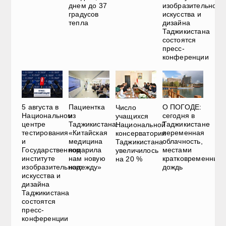
днем до 37
изобразительного
градусов
искусства и
тепла
дизайна
Таджикистана
состоятся
пресс-
конференции
5 августа в
Пациентка
О ПОГОДЕ:
Число
Национальном
из
сегодня в
учащихся
центре
Таджикистана:
Таджикистане
Национальной
тестирования
«Китайская
переменная
консерватории
и
медицина
облачность,
Таджикистана
Государственном
подарила
местами
увеличилось
институте
нам новую
кратковременный
на 20 %
изобразительного
надежду»
дождь
искусства и
дизайна
Таджикистана
состоятся
пресс-
конференции