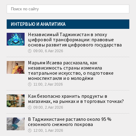
ИНТЕРВЬЮ И АНАЛИТИКА
Независимый Таджикистан в эпоху
цифровой трансформации: правовые
основы развития цифрового государства
🕔
09:00, 6.Авг 2026
Марьям Исаева рассказала, как
независимость страны изменила
театральное искусство, о подготовке
моноспектакля и о молодёжи
🕔
11:00, 2.Авг 2026
Как безопасно хранить продукты в
магазинах, на рынках и в торговых точках?
🕔
09:00, 2.Авг 2026
В Таджикистане растаяло около 95 %
сезонного снежного покрова
🕔
12:00, 1.Авг 2026