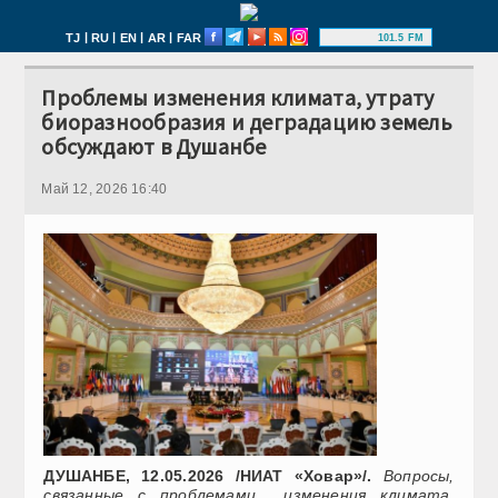
|
|
|
|
TJ
RU
EN
AR
FAR
101.5 FM
Проблемы изменения климата, утрату
биоразнообразия и деградацию земель
обсуждают в Душанбе
Май 12, 2026 16:40
ДУШАНБЕ, 12.05.2026 /НИАТ «Ховар»/.
Вопросы,
связанные с проблемами изменения климата,