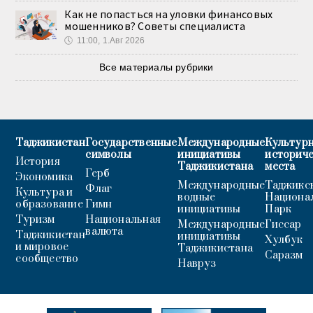
Как не попасться на уловки финансовых
мошенников? Советы специалиста
🕔
11:00, 1.Авг 2026
Все материалы рубрики
Таджикистан
Государственные
Международные
Культурн
символы
инициативы
историч
История
Таджикистана
места
Герб
Экономика
Международные
Таджикс
Флаг
Культура и
водные
Национа
образование
Гимн
инициативы
Парк
Туризм
Национальная
Международные
Гиссар
валюта
Таджикистан
инициативы
Хулбук
и мировое
Таджикистана
Саразм
сообщество
Навруз