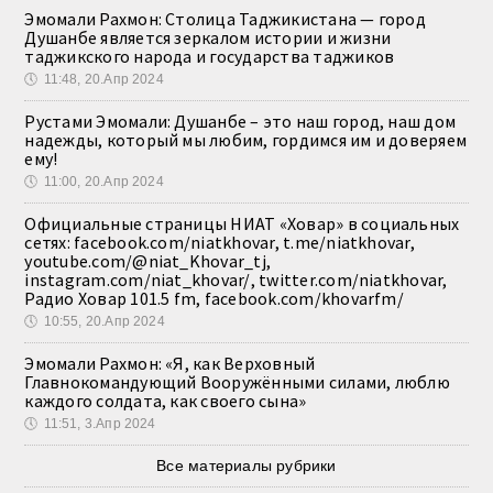
Эмомали Рахмон: Столица Таджикистана — город
Душанбе является зеркалом истории и жизни
таджикского народа и государства таджиков
🕔
11:48, 20.Апр 2024
Рустами Эмомали: Душанбе – это наш город, наш дом
надежды, который мы любим, гордимся им и доверяем
ему!
🕔
11:00, 20.Апр 2024
Официальные страницы НИАТ «Ховар» в социальных
сетях: facebook.com/niatkhovar, t.me/niatkhovar,
youtube.com/@niat_Khovar_tj,
instagram.com/niat_khovar/, twitter.com/niatkhovar,
Радио Ховар 101.5 fm, facebook.com/khovarfm/
🕔
10:55, 20.Апр 2024
Эмомали Рахмон: «Я, как Верховный
Главнокомандующий Вооружёнными силами, люблю
каждого солдата, как своего сына»
🕔
11:51, 3.Апр 2024
Все материалы рубрики