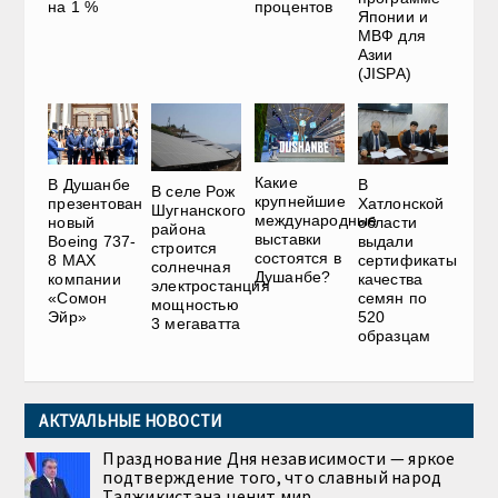
на 1 %
процентов
Японии и
МВФ для
Азии
(JISPA)
Какие
В Душанбе
В
В селе Рож
крупнейшие
презентован
Хатлонской
Шугнанского
международные
новый
области
района
выставки
Boeing 737-
выдали
строится
состоятся в
8 MAX
сертификаты
солнечная
Душанбе?
компании
качества
электростанция
«Сомон
семян по
мощностью
Эйр»
520
3 мегаватта
образцам
АКТУАЛЬНЫЕ НОВОСТИ
Празднование Дня независимости — яркое
подтверждение того, что славный народ
Таджикистана ценит мир