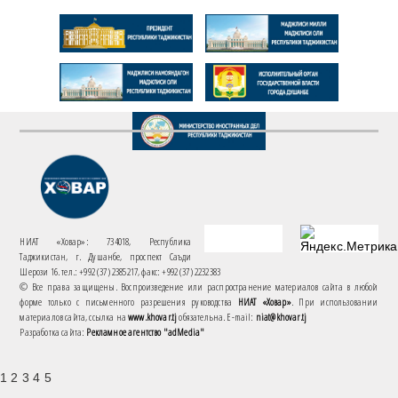
НИАТ «Ховар»: 734018, Республика
Таджикистан, г. Душанбе, проспект Саъди
Шерози 16. тел.: +992 (37) 2385217, факс: +992 (37) 2232383
© Все права защищены. Воспроизведение или распространение материалов сайта в любой
форме только с письменного разрешения руководства
НИАТ «Ховар»
. При использовании
материалов сайта, ссылка на
www.khovar.tj
обязательна. E-mail:
niat@khovar.tj
Разработка сайта:
Рекламное агентство "adMedia"
1 2 3 4 5