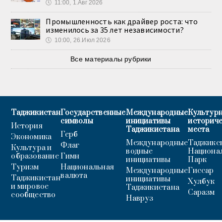
🕔
11:00, 1.Авг 2026
Промышленность как драйвер роста: что
изменилось за 35 лет независимости?
🕔
10:00, 26.Июл 2026
Все материалы рубрики
Таджикистан
Государственные
Международные
Культурн
символы
инициативы
историч
История
Таджикистана
места
Герб
Экономика
Международные
Таджикс
Флаг
Культура и
водные
Национа
образование
Гимн
инициативы
Парк
Туризм
Национальная
Международные
Гиссар
валюта
Таджикистан
инициативы
Хулбук
и мировое
Таджикистана
Саразм
сообщество
Навруз