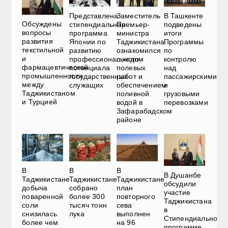
Представлена
Заместитель
В Ташкенте
Обсуждены
стипендиальная
Премьер-
подведены
вопросы
программа
министра
итоги
развития
Японии по
Таджикистана
Программы
текстильной
развитию
ознакомился
по
и
профессионального
с ходом
контролю
фармацевтической
потенциала
полевых
над
промышленности
государственных
работ и
пассажирскими
между
служащих
обеспечением
и
Таджикистаном
поливной
грузовыми
и Турцией
водой в
перевозками
Зафарабадском
районе
В
В
В
В Душанбе
Таджикистане
Таджикистане
Таджикистане
обсудили
добыча
собрано
план
участие
поваренной
более 300
повторного
Таджикистана
соли
тысяч тонн
сева
в
снизилась
лука
выполнен
Стипендиальной
более чем
на 96
программе