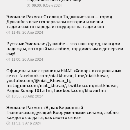
🕔
09:00, 9.Сен 2024
Эмомали Рахмон: Столица Таджикистана — город
Душанбе является зеркалом истории и жизни
таджикского народа и государства таджиков
🕔
11:48, 20.Апр 2024
Рустами Эмомали: Душанбе – это наш город, наш дом
надежды, который мы любим, гордимся им и доверяем
ему!
🕔
11:00, 20.Апр 2024
Официальные страницы НИАТ «Ховар» в социальных
сетях: facebook.com/niatkhovar, t.me/niatkhovar,
youtube.com/@niat_Khovar_tj,
instagram.com/niat_khovar/, twitter.com/niatkhovar,
Радио Ховар 101.5 fm, facebook.com/khovarfm/
🕔
10:55, 20.Апр 2024
Эмомали Рахмон: «Я, как Верховный
Главнокомандующий Вооружёнными силами, люблю
каждого солдата, как своего сына»
🕔
11:51, 3.Апр 2024