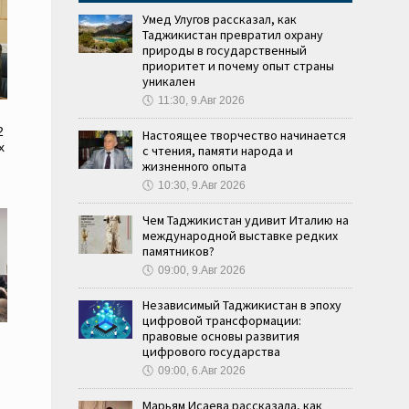
Умед Улугов рассказал, как
Таджикистан превратил охрану
природы в государственный
приоритет и почему опыт страны
уникален
🕔
11:30, 9.Авг 2026
2
Настоящее творчество начинается
х
с чтения, памяти народа и
жизненного опыта
🕔
10:30, 9.Авг 2026
Чем Таджикистан удивит Италию на
международной выставке редких
памятников?
🕔
09:00, 9.Авг 2026
Независимый Таджикистан в эпоху
цифровой трансформации:
правовые основы развития
цифрового государства
🕔
09:00, 6.Авг 2026
Марьям Исаева рассказала, как