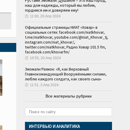
Рустами Эмомали: Душанбе – это наш город,
наш дом надежды, который мы любим,
гордимся им и доверяем ему!
🕔
11:00, 20.Апр 2024
Официальные страницы НИАТ «Ховар» в
социальных сетях: facebook.com/niatkhovar,
t.me/niatkhovar, youtube.com/@niat_Khovar_tj,
instagram.com/niat_khovar/,
twitter.com/niatkhovar, Радио Ховар 101.5 fm,
facebook.com/khovarfm/
🕔
10:55, 20.Апр 2024
Эмомали Рахмон: «Я, как Верховный
Главнокомандующий Вооружёнными силами,
люблю каждого солдата, как своего сына»
🕔
11:51, 3.Апр 2024
Все материалы рубрики
ИНТЕРВЬЮ И АНАЛИТИКА