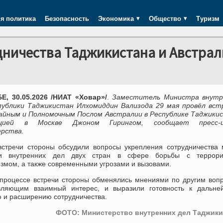
я политика
Безопасность
Экономика
Общество
Туризм
дничества Таджикистана и Австра
, 30.05.2026 /НИАТ «Ховар»/
.
Заместитель Министра внутр
публики Таджикистан Илхомиддин Вализода 29 мая провёл встр
айным и Полномочным Послом Австралии в Республике Таджикис
нцией в Москве Джоном Гирингом, сообщает пресс-
рства.
встречи стороны обсудили вопросы укрепления сотрудничества
ми внутренних дел двух стран в сфере борьбы с террори
змом, а также современными угрозами и вызовами.
 процессе встречи стороны обменялись мнениями по другим воп
вляющим взаимный интерес, и выразили готовность к дальне
ю и расширению сотрудничества.
ФОТО: Министерство внутренних дел Таджики