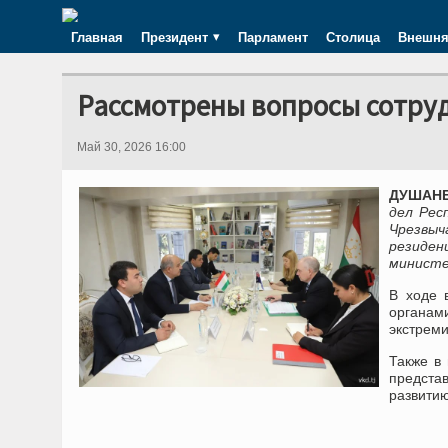
Главная
Президент
Парламент
Столица
Внешня
Рассмотрены вопросы сотру
Май 30, 2026 16:00
ДУШАНБЕ
дел Рес
Чрезвыч
резиде
министе
В ходе 
органа
экстреми
Также в
предста
развити