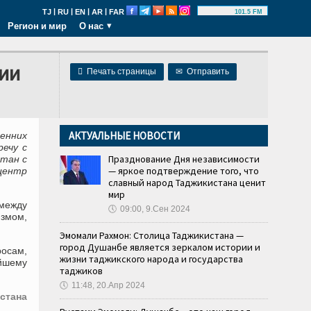
|
|
|
|
TJ
RU
EN
AR
FAR
101.5 FM
Регион и мир
О нас
лии

Печать страницы
✉
Отправить
АКТУАЛЬНЫЕ НОВОСТИ
енних
ечу с
Празднование Дня независимости
тан с
— яркое подтверждение того, что
центр
славный народ Таджикистана ценит
мир
 между
🕔
09:00, 9.Сен 2024
змом,
Эмомали Рахмон: Столица Таджикистана —
город Душанбе является зеркалом истории и
росам,
жизни таджикского народа и государства
йшему
таджиков
🕔
11:48, 20.Апр 2024
стана