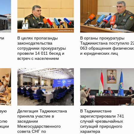
ли
В целях пропаганды
В органы прокуратуры
законодательства
Таджикистана поступило 2
сотрудники прокуратуры
063 обращения физически
провели 14 011 бесед и
и юридических лиц
встреч с населением
овую
Делегация Таджикистана
В Таджикистане
приняла участие в
зарегистрировали 741
ролю
заседании
случай чрезвычайных
укции
Межгосударственного
ситуаций природного
совета СНГ по
характера