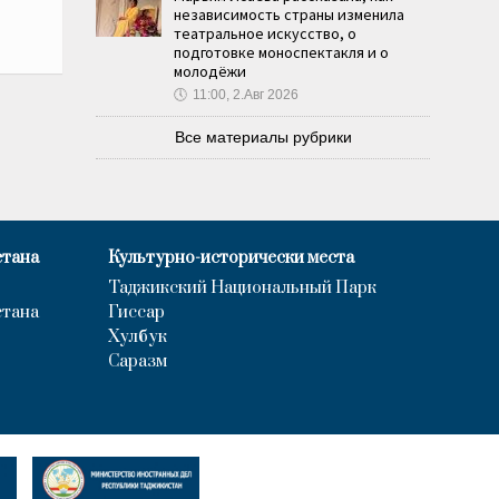
независимость страны изменила
театральное искусство, о
подготовке моноспектакля и о
молодёжи
🕔
11:00, 2.Авг 2026
Все материалы рубрики
стана
Культурно-исторически места
Таджикский Национальный Парк
стана
Гиссар
Хулбук
Саразм