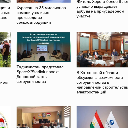
Житель Хорога более 8 ле
успешно выращивает
ция и
Хуросон на 35 миллионов
арбузы на приусадебном
ичных
сомони увеличил
участке
тане
производство
сельхозпродукции
Таджикистан представил
SpaceX/Starlink проект
В Хатлонской области
Дорожной карты
обсуждены возможности
сотрудничества
нием
сотрудничества в
направлении строительств
электростанций