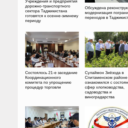
Учреждения и предприятия
дорожно-транспортного
Обсуждена реконструк
сектора Таджикистана
модернизация погран
готовятся к осенне-зимнему
переходов в Таджикис
периоду
Состоялось 21-е заседание
Сулаймон Зиёзода в
Координационного
Спитаменском районе
комитета по упрощению
ознакомился с состоя
процедур торговли
сфер хлопководства,
садоводства и
виноградарства