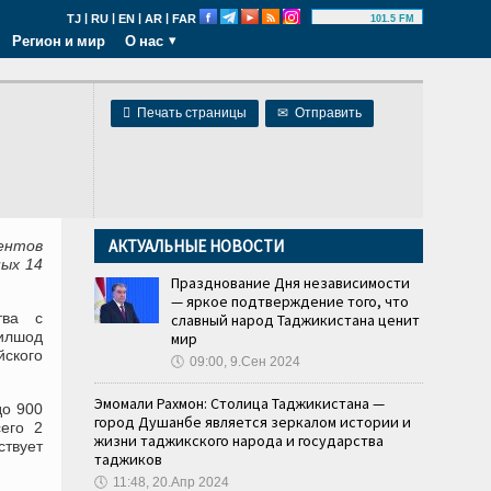
|
|
|
|
TJ
RU
EN
AR
FAR
101.5 FM
Регион и мир
О нас

Печать страницы
✉
Отправить
АКТУАЛЬНЫЕ НОВОСТИ
ентов
ных 14
Празднование Дня независимости
— яркое подтверждение того, что
тва с
славный народ Таджикистана ценит
илшод
мир
ского
🕔
09:00, 9.Сен 2024
Эмомали Рахмон: Столица Таджикистана —
до 900
город Душанбе является зеркалом истории и
сего 2
жизни таджикского народа и государства
ствует
таджиков
🕔
11:48, 20.Апр 2024