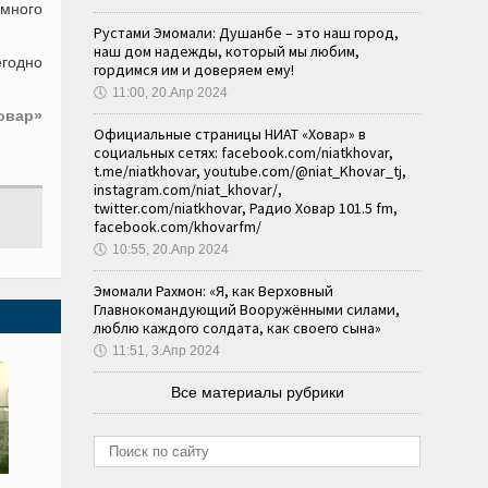
емного
Рустами Эмомали: Душанбе – это наш город,
наш дом надежды, который мы любим,
годно
гордимся им и доверяем ему!
🕔
11:00, 20.Апр 2024
овар»
Официальные страницы НИАТ «Ховар» в
социальных сетях: facebook.com/niatkhovar,
t.me/niatkhovar, youtube.com/@niat_Khovar_tj,
instagram.com/niat_khovar/,
twitter.com/niatkhovar, Радио Ховар 101.5 fm,
facebook.com/khovarfm/
🕔
10:55, 20.Апр 2024
Эмомали Рахмон: «Я, как Верховный
Главнокомандующий Вооружёнными силами,
люблю каждого солдата, как своего сына»
🕔
11:51, 3.Апр 2024
Все материалы рубрики