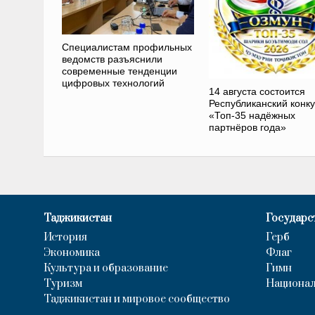
Специалистам профильных
ведомств разъяснили
современные тенденции
цифровых технологий
14 августа состоится
Республиканский конк
«Топ-35 надёжных
партнёров года»
Таджикистан
Государс
История
Герб
Экономика
Флаг
Культура и образование
Гимн
Туризм
Национал
Таджикистан и мировое сообщество