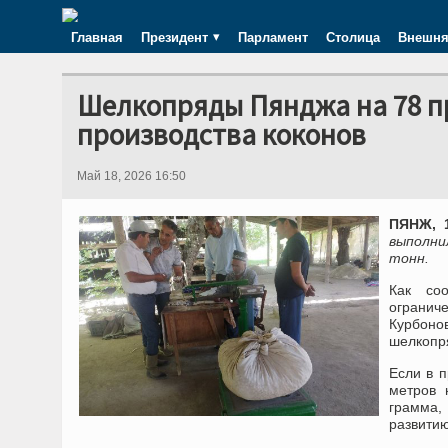
Главная
Президент
Парламент
Столица
Внешня
Шелкопряды Пянджа на 78 п
производства коконов
Май 18, 2026 16:50
ПЯНЖ, 1
выполни
тонн.
Как со
ограни
Курбоно
шелкопря
Если в 
метров 
грамма,
развити