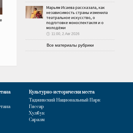
Марьям Исаева рассказала, как
независимость страны изменила
театральное искусство, о
е
подготовке моноспектакля и о
молодёжи
🕔
11:00, 2.Авг 2026
Все материалы рубрики
стана
Культурно-исторически места
Таджикский Национальный Парк
стана
Гиссар
Хулбук
Саразм