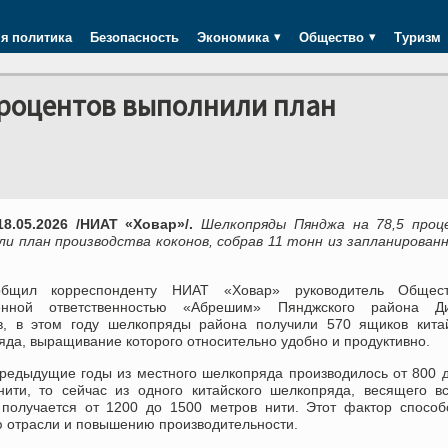
я политика
Безопасность
Экономика
Общество
Туризм
роцентов выполнили план
8.05.2026 /НИАТ «Ховар»/.
Шелкопряды Пянджа на 78,5 проц
ли план производства коконов, собрав 11 тонн из запланирован
общил корреспонденту НИАТ «Ховар» руководитель Общес
ченной ответственностью «Абрешим» Пянджского района Д
в, в этом году шелкопряды района получили 570 ящиков китай
да, выращивание которого относительно удобно и продуктивно.
предыдущие годы из местного шелкопряда производилось от 800 
нити, то сейчас из одного китайского шелкопряда, весящего в
 получается от 1200 до 1500 метров нити. Этот фактор способ
ю отрасли и повышению производительности.