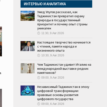
т
ИНТЕРВЬЮ И АНАЛИТИКА
Умед Улугов рассказал, как
Таджикистан превратил охрану
природы в государственный
приоритет и почему опыт страны
уникален
🕔
11:30, 9.Авг 2026
Настоящее творчество начинается
с чтения, памяти народа и
жизненного опыта
🕔
10:30, 9.Авг 2026
Чем Таджикистан удивит Италию на
международной выставке редких
памятников?
а
🕔
09:00, 9.Авг 2026
Независимый Таджикистан в эпоху
цифровой трансформации:
правовые основы развития
цифрового государства
🕔
09:00, 6.Авг 2026