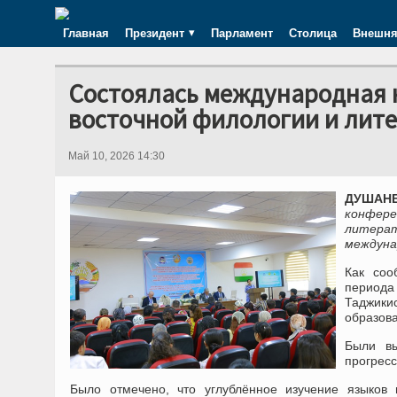
Главная
Президент
Парламент
Столица
Внешня
Состоялась международная 
восточной филологии и лит
Май 10, 2026 14:30
ДУШАНБЕ
конфере
литерат
междуна
Как соо
периода
Таджики
образова
Были вы
прогресс
Было отмечено, что углублённое изучение языков