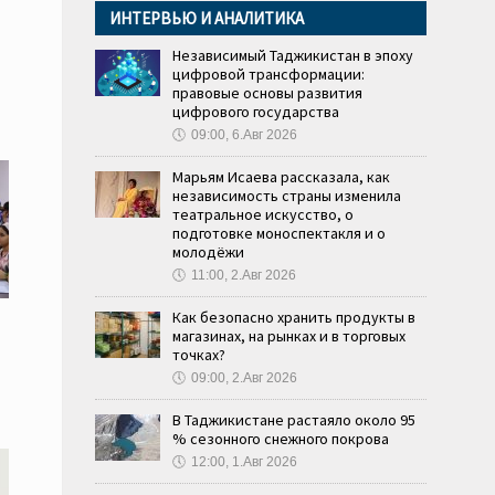
ИНТЕРВЬЮ И АНАЛИТИКА
Независимый Таджикистан в эпоху
цифровой трансформации:
правовые основы развития
цифрового государства
🕔
09:00, 6.Авг 2026
Марьям Исаева рассказала, как
независимость страны изменила
театральное искусство, о
подготовке моноспектакля и о
молодёжи
🕔
11:00, 2.Авг 2026
Как безопасно хранить продукты в
магазинах, на рынках и в торговых
точках?
🕔
09:00, 2.Авг 2026
В Таджикистане растаяло около 95
% сезонного снежного покрова
🕔
12:00, 1.Авг 2026