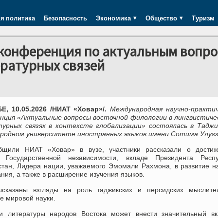
я политика
Безопасность
Экономика
Общество
Туризм
конференция по актуальным вопр
ературных связей
, 10.05.2026 /НИАТ «Ховар»/.
Международная научно-практич
нция «Актуальные вопросы восточной филологии в лингвистиче
урных связях в контексте глобализации» состоялась в Таджи
родном университете иностранных языков имени Сотима Улугз
бщили НИАТ «Ховар» в вузе, участники рассказали о достиж
 Государственной независимости, вкладе Президента Респу
стан, Лидера нации, уважаемого Эмомали Рахмона, в развитие н
ния, а также в расширение изучения языков.
сказаны взгляды на роль таджикских и персидских мыслите
е мировой науки.
 и литературы народов Востока может внести значительный вк