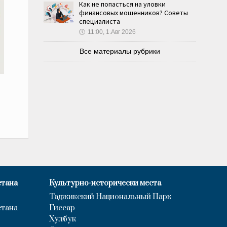
Как не попасться на уловки
финансовых мошенников? Советы
специалиста
🕔
11:00, 1.Авг 2026
Все материалы рубрики
стана
Культурно-исторически места
Таджикский Национальный Парк
стана
Гиссар
Хулбук