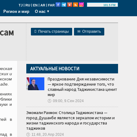
|
|
|
|
TJ
RU
EN
AR
FAR
101.5 FM
Регион и мир
О нас
осам

Печать страницы
✉
Отправить
АКТУАЛЬНЫЕ НОВОСТИ
еская
ских и
Празднование Дня независимости
кском
— яркое подтверждение того, что
аде.
славный народ Таджикистана ценит
ениях
мир
блики
🕔
09:00, 9.Сен 2024
ауки и
Эмомали Рахмон: Столица Таджикистана —
город Душанбе является зеркалом истории и
лей в
жизни таджикского народа и государства
таджиков
лад в
🕔
11:48, 20.Апр 2024