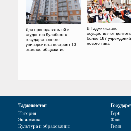
В Таджикистане
Для преподавателей и
осуществляют деятель
студентов Кулябского
более 187 учреждений
государственного
нового типа
университета построят 10-
этажное общежитие
Таджикистан
Государс
История
Герб
Экономика
Флаг
Культура и образование
Гимн