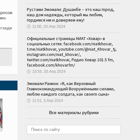
Рустами Эмомали: Душанбе – это наш город,
просов
наш дом надежды, который мы любим,
лен.
гордимся им и доверяем ему!
🕔
11:00, 20.Апр 2024
гзаде
Официальные страницы НИАТ «Ховар» в
социальных сетях: facebook.com/niatkhovar,
t.me/niatkhovar, youtube.com/@niat_Khovar_tj,
instagram.com/niat_khovar/,
twitter.com/niatkhovar, Радио Ховар 101.5 fm,
facebook.com/khovarfm/
🕔
10:55, 20.Апр 2024
Эмомали Рахмон: «Я, как Верховный
Главнокомандующий Вооружёнными силами,
люблю каждого солдата, как своего сына»
🕔
11:51, 3.Апр 2024
Все материалы рубрики