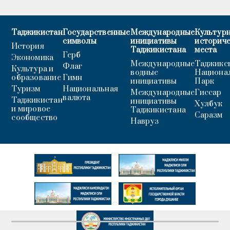
Таджикистан
Государственные
Международные
Культурн
символы
инициативы
историч
История
Таджикистана
места
Герб
Экономика
Международные
Таджикс
Флаг
Культура и
водные
Национа
образование
Гимн
инициативы
Парк
Туризм
Национальная
Международные
Гиссар
валюта
Таджикистан
инициативы
Хулбук
и мировое
Таджикистана
Саразм
сообщество
Навруз