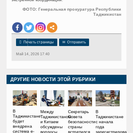
ФОТО: Генеральная прокуратура Республики
Таджикистан

Печать страницы
✉
Отправить
Май 14, 2026 17:40
ДРУГИЕ НОВОСТИ ЭТОЙ РУБРИКИ
В
Между
Секретарь
В
Таджикистане
Таджикистаном
Совета
Таджикистане
будет
и Китаем
безопасности
с начала
внедрена
обсуждены
страны
года
система e-
вопросы
встретился
зарегистрировано