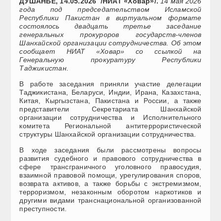
ДУШАНБЕ, 14.05.2026 /НИАТ «Ховар»/.
14 мая 2026
года под председательством Исламской
Республики Пакистан в виртуальном формате
состоялось двадцать третье заседание
генеральных прокуроров государств-членов
Шанхайской организации сотрудничества. Об этом
сообщает НИАТ «Ховар» со ссылкой на
Генеральную прокуратуру Республики
Таджикистан
.
В работе заседания приняли участие делегации
Таджикистана, Беларуси, Индии, Ирана, Казахстана,
Китая, Кыргызстана, Пакистана и России, а также
представители Секретариата Шанхайской
организации сотрудничества и Исполнительного
комитета Региональной антитеррористической
структуры Шанхайской организации сотрудничества.
В ходе заседания были рассмотрены вопросы
развития судебного и правового сотрудничества в
сфере трансграничного уголовного правосудия,
взаимной правовой помощи, урегулирования споров,
возврата активов, а также борьбы с экстремизмом,
терроризмом, незаконным оборотом наркотиков и
другими видами транснациональной организованной
преступности.