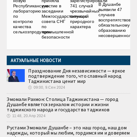
новую
приняла
зарегистрировали
В Душанбе
Республиканскую
участие в
741 случай
выявили 47
лабораторию
заседании
чрезвычайных
случаев
по
Межгосударственного
ситуаций
воспрепятствован
контролю
совета СНГ
природного
обязательному
качества
по
характера
образованию
сельхозпродукции
промышленной
несовершеннолет
безопасности
АКТУАЛЬНЫЕ НОВОСТИ
Празднование Дня независимости — яркое
подтверждение того, что славный народ
Таджикистана ценит мир
🕔
09:00, 9.Сен 2024
Эмомали Рахмон: Столица Таджикистана — город
Душанбе является зеркалом истории и жизни
таджикского народа и государства таджиков
🕔
11:48, 20.Апр 2024
Рустами Эмомали: Душанбе – это наш город, наш дом
надежды, который мы любим, гордимся им и доверяем