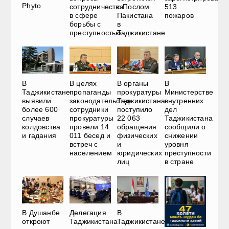
Phyto
сотрудничества
с Послом
513
в сфере
Пакистана
пожаров
борьбы с
в
преступностью
Таджикистане
В
В
В целях
В органы
Министерстве
Таджикистане
пропаганды
прокуратуры
внутренних
выявили
законодательства
Таджикистана
дел
более 600
сотрудники
поступило
Таджикистана
случаев
прокуратуры
22 063
сообщили о
колдовства
провели 14
обращения
снижении
и гадания
011 бесед и
физических
уровня
встреч с
и
преступности
населением
юридических
в стране
лиц
В Душанбе
Делегация
В
откроют
Таджикистана
Таджикистане