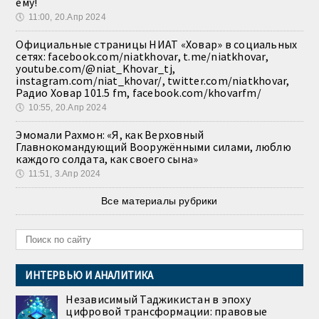
ему!
🕔
11:00, 20.Апр 2024
Официальные страницы НИАТ «Ховар» в социальных
сетях: facebook.com/niatkhovar, t.me/niatkhovar,
youtube.com/@niat_Khovar_tj,
instagram.com/niat_khovar/, twitter.com/niatkhovar,
Радио Ховар 101.5 fm, facebook.com/khovarfm/
🕔
10:55, 20.Апр 2024
Эмомали Рахмон: «Я, как Верховный
Главнокомандующий Вооружёнными силами, люблю
каждого солдата, как своего сына»
🕔
11:51, 3.Апр 2024
Все материалы рубрики
ИНТЕРВЬЮ И АНАЛИТИКА
Независимый Таджикистан в эпоху
цифровой трансформации: правовые