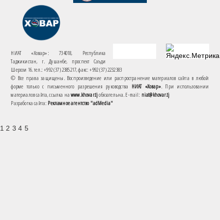
НИАТ «Ховар»: 734018, Республика
Таджикистан, г. Душанбе, проспект Саъди
Шерози 16. тел.: +992 (37) 2385217, факс: +992 (37) 2232383
© Все права защищены. Воспроизведение или распространение материалов сайта в любой
форме только с письменного разрешения руководства
НИАТ «Ховар»
. При использовании
материалов сайта, ссылка на
www.khovar.tj
обязательна. E-mail:
niat@khovar.tj
Разработка сайта:
Рекламное агентство "adMedia"
1 2 3 4 5