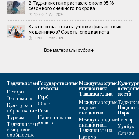
В Таджикистане растаяло около 95 %
сезонного снежного покрова
🕔
12:00, 1.Авг 2026
Как не попасться на уловки финансовых
мошенников? Советы специалиста
🕔
11:00, 1.Авг 2026
Все материалы рубрики
Таджикистан
Государственные
Международные
Культурн
символы
инициативы
историч
История
Таджикистана
места
Герб
Экономика
Международные
Таджикс
Флаг
Культура и
водные
Национа
образование
Гимн
инициативы
Парк
Туризм
Национальная
Международные
Гиссар
валюта
Таджикистан
инициативы
Хулбук
и мировое
Таджикистана
Саразм
сообщество
Навруз