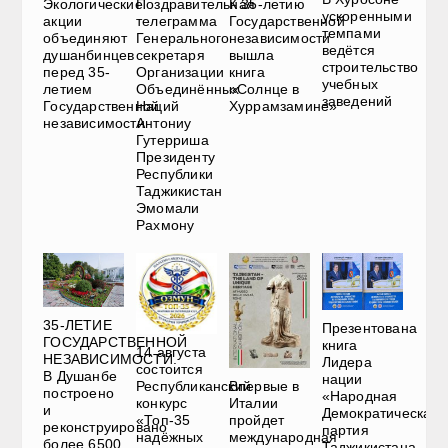
Экологические
Поздравительная
К 35-летию
ускоренными
акции
телеграмма
Государственной
темпами
объединяют
Генерального
независимости
ведётся
душанбинцев
секретаря
вышла
строительство
перед 35-
Организации
книга
учебных
летием
Объединённых
«Солнце в
заведений
Государственной
Наций
Хуррамзамине»
независимости
Антониу
Гутерриша
Президенту
Республики
Таджикистан
Эмомали
Рахмону
35-ЛЕТИЕ
Презентована
ГОСУДАРСТВЕННОЙ
книга
14 августа
НЕЗАВИСИМОСТИ.
Лидера
состоится
В Душанбе
нации
Впервые в
Республиканский
построено
«Народная
Италии
конкурс
и
Демократическая
пройдет
«Топ-35
реконструировано
партия
международная
надёжных
более 6500
Таджикистана