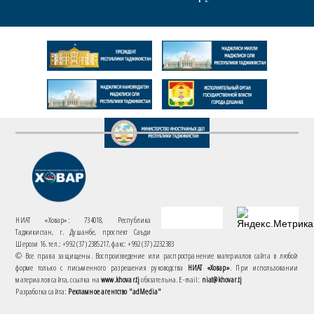
НИАТ «Ховар»: 734018, Республика
Таджикистан, г. Душанбе, проспект Саъди
Шерози 16. тел.: +992 (37) 2385217, факс: +992 (37) 2232383
© Все права защищены. Воспроизведение или распространение материалов сайта в любой
форме только с письменного разрешения руководства
НИАТ «Ховар»
. При использовании
материалов сайта, ссылка на
www.khovar.tj
обязательна. E-mail:
niat@khovar.tj
Разработка сайта:
Рекламное агентство "adMedia"