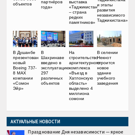
выставка
партнёров
объектов
и этапы
«Таджикистан
года»
развития
– страна
независимого
редких
Таджикистана»
памятников»
В Душанбе
В
На
В селении
презентован
Шахринаве
строительство
Некнот
новый
введено в
архитектурного
строится
Boeing 737-
эксплуатацию
комплекса
новое
8 MAX
297
«Въезд в
здание
компании
различных
Хатлонскую
учебного
«Сомон
объектов
область»
заведения
Эйр»
выделено 4
миллиона
сомони
АКТУАЛЬНЫЕ НОВОСТИ
Празднование Дня независимости — яркое