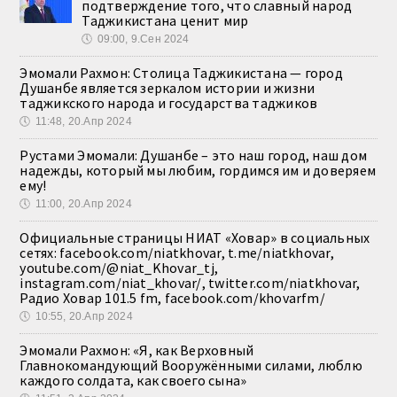
подтверждение того, что славный народ
Таджикистана ценит мир
🕔
09:00, 9.Сен 2024
Эмомали Рахмон: Столица Таджикистана — город
Душанбе является зеркалом истории и жизни
таджикского народа и государства таджиков
🕔
11:48, 20.Апр 2024
Рустами Эмомали: Душанбе – это наш город, наш дом
надежды, который мы любим, гордимся им и доверяем
ему!
🕔
11:00, 20.Апр 2024
Официальные страницы НИАТ «Ховар» в социальных
сетях: facebook.com/niatkhovar, t.me/niatkhovar,
youtube.com/@niat_Khovar_tj,
instagram.com/niat_khovar/, twitter.com/niatkhovar,
Радио Ховар 101.5 fm, facebook.com/khovarfm/
🕔
10:55, 20.Апр 2024
Эмомали Рахмон: «Я, как Верховный
Главнокомандующий Вооружёнными силами, люблю
каждого солдата, как своего сына»