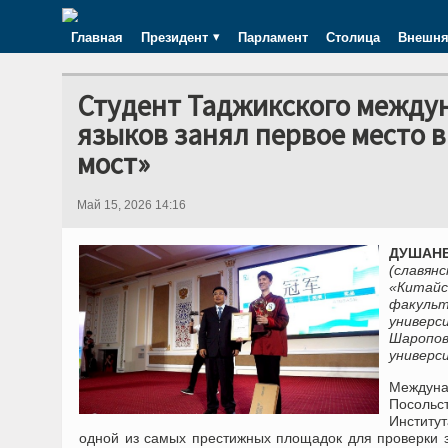
Главная
Президент
Парламент
Столица
Внешня
Студент Таджикского между
языков занял первое место 
мост»
Май 15, 2026 14:16
ДУШАНБЕ
(славя
«Китайс
факульт
универ
Шаропо
универс
Междуна
Посольс
Институ
одной из самых престижных площадок для проверки зн