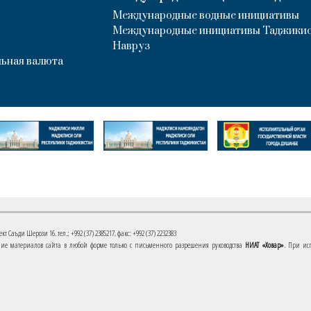
Международные водные инициативы
Международные инициативы Таджики
Навруз
ьная валюта
 Саъди Шерози 16. тел.: +992 (37) 2385217, факс: +992 (37) 2232383
е материалов сайта в любой форме только с письменного разрешения руководства
НИАТ «Ховар»
. При ис