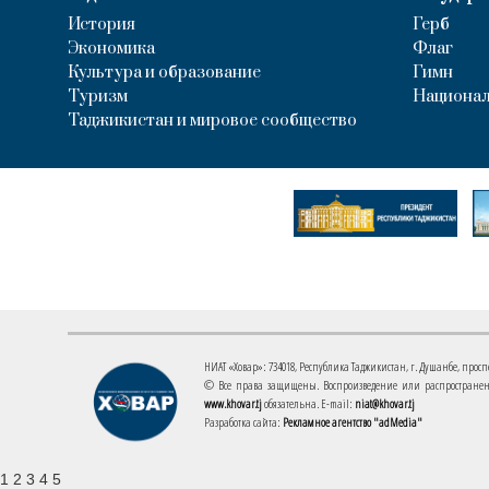
История
Герб
Экономика
Флаг
Культура и образование
Гимн
Туризм
Национал
Таджикистан и мировое сообщество
НИАТ «Ховар»: 734018, Республика Таджикистан, г. Душанбе, проспект
© Все права защищены. Воспроизведение или распространени
www.khovar.tj
обязательна. E-mail:
niat@khovar.tj
Разработка сайта:
Рекламное агентство "adMedia"
1 2 3 4 5