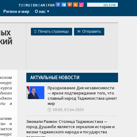
|
|
|
|
TJ
RU
EN
AR
FAR
101.5 FM
Регион и мир
О нас
ных

Печать страницы
✉
Отправить
кий
АКТУАЛЬНЫЕ НОВОСТИ
кском
нкурс
Празднование Дня независимости
курса
— яркое подтверждение того, что
дного
славный народ Таджикистана ценит
нджон
мир
или в
🕔
09:00, 9.Сен 2024
иативе
Эмомали Рахмон: Столица Таджикистана —
тан и
город Душанбе является зеркалом истории и
тается
жизни таджикского народа и государства
онкурс