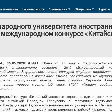
я политика
Безопасность
Экономика
Общество
Туризм
народного университета иностран
в международном конкурсе «Китайс
, 15.05.2026 /НИАТ «Ховар»/.
14 мая в Российско-Таджи
нском) университете состоялся 25-й Международный ко
кий мост». В финальном этапе конкурса студент третьего 
ета преподавания восточных языков Таджикского междунаро
ситета иностранных языков имени Сотима Улугзода Ами
в занял первое место. Об этом НИАТ «Ховар» сообщ
итете
.
родный конкурс «Китайский мост» ежегодно проводится по иниц
тва Китайской Народной Республики в Республике Таджикис
та Конфуция при Таджикском национальном университете. Он счи
аний, языковых навыков и представления китайской культуры. К