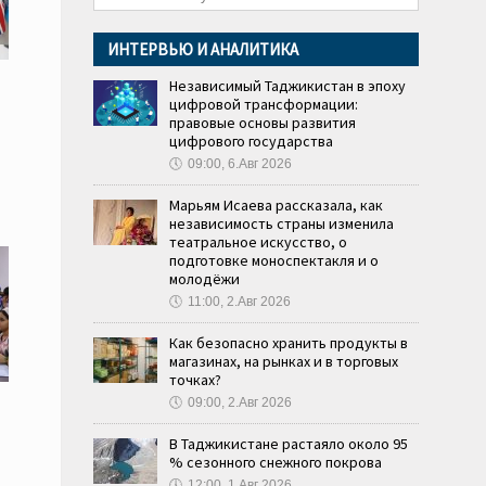
ИНТЕРВЬЮ И АНАЛИТИКА
Независимый Таджикистан в эпоху
цифровой трансформации:
правовые основы развития
цифрового государства
🕔
09:00, 6.Авг 2026
Марьям Исаева рассказала, как
независимость страны изменила
театральное искусство, о
подготовке моноспектакля и о
молодёжи
🕔
11:00, 2.Авг 2026
Как безопасно хранить продукты в
магазинах, на рынках и в торговых
точках?
🕔
09:00, 2.Авг 2026
В Таджикистане растаяло около 95
% сезонного снежного покрова
🕔
12:00, 1.Авг 2026