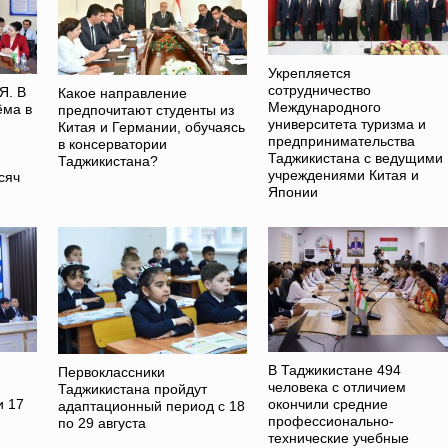
Укрепляется
сотрудничество
. В
Какое направление
Международного
ёма в
предпочитают студенты из
университета туризма и
Китая и Германии, обучаясь
предпринимательства
в консерватории
Таджикистана с ведущими
Таджикистана?
учреждениями Китая и
сяч
Японии
В Таджикистане 494
Первоклассники
человека с отличием
Таджикистана пройдут
и 17
окончили средние
адаптационный период с 18
профессионально-
по 29 августа
технические учебные