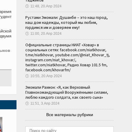
таджиков
🕔
11:48, 20.Апр 2024
 время
тудент
Рустами Эмомали: Душанбе – это наш город,
наш дом надежды, который мы любим,
гордимся им и доверяем ему!
йской
🕔
11:00, 20.Апр 2024
 двумя
Официальные страницы НИАТ «Ховар» в
социальных сетях: facebook.com/niatkhovar,
зыков
t.me/niatkhovar, youtube.com/@niat_Khovar_tj,
instagram.com/niat_khovar/,
twitter.com/niatkhovar, Радио Ховар 101.5 fm,
facebook.com/khovarfm/
🕔
10:55, 20.Апр 2024
Эмомали Рахмон: «Я, как Верховный
Главнокомандующий Вооружёнными силами,
люблю каждого солдата, как своего сына»
🕔
11:51, 3.Апр 2024
Все материалы рубрики