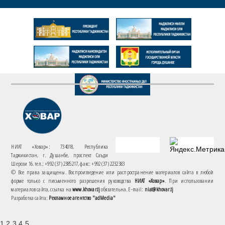
НИАТ «Ховар»: 734018, Республика
Таджикистан, г. Душанбе, проспект Саъди
Шерози 16. тел.: +992 (37) 2385217, факс: +992 (37) 2232383
© Все права защищены. Воспроизведение или распространение материалов сайта в любой
форме только с письменного разрешения руководства
НИАТ «Ховар»
. При использовании
материалов сайта, ссылка на
www.khovar.tj
обязательна. E-mail:
niat@khovar.tj
Разработка сайта:
Рекламное агентство "adMedia"
1 2 3 4 5