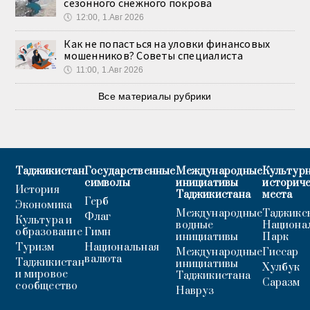
сезонного снежного покрова
🕔
12:00, 1.Авг 2026
Как не попасться на уловки финансовых
мошенников? Советы специалиста
🕔
11:00, 1.Авг 2026
Все материалы рубрики
Таджикистан
Государственные
Международные
Культурн
символы
инициативы
историч
История
Таджикистана
места
Герб
Экономика
Международные
Таджикс
Флаг
Культура и
водные
Национа
образование
Гимн
инициативы
Парк
Туризм
Национальная
Международные
Гиссар
валюта
Таджикистан
инициативы
Хулбук
и мировое
Таджикистана
Саразм
сообщество
Навруз