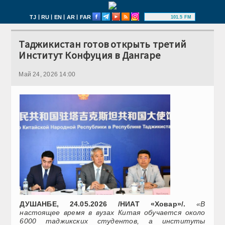
|
|
|
|
TJ
RU
EN
AR
FAR
101.5 FM
Таджикистан готов открыть третий
Институт Конфуция в Дангаре
Май 24, 2026 14:00
ДУШАНБЕ, 24.05.2026 /НИАТ «Ховар»/.
«В
настоящее время в вузах Китая обучается около
6000 таджикских студентов, а институты