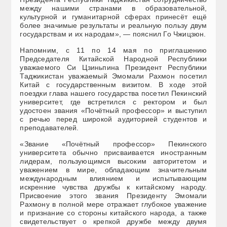
между нашими странами в образовательной,
культурной и гуманитарной сферах принесёт ещё
более значимые результаты и реальную пользу двум
государствам и их народам», — пояснил Го Чжицзюн.
Напомним, с 11 по 14 мая по приглашению
Председателя Китайской Народной Республики
уважаемого Си Цзиньпина Президент Республики
Таджикистан уважаемый Эмомали Рахмон посетил
Китай с государственным визитом. В ходе этой
поездки глава нашего государства посетил Пекинский
университет, где встретился с ректором и был
удостоен звания «Почётный профессор» и выступил
с речью перед широкой аудиторией студентов и
преподавателей.
«Звание «Почётный профессор» Пекинского
университета обычно присваивается иностранным
лидерам, пользующимся высоким авторитетом и
уважением в мире, обладающим значительным
международным влиянием и испытывающим
искренние чувства дружбы к китайскому народу.
Присвоение этого звания Президенту Эмомали
Рахмону в полной мере отражает глубокое уважение
и признание со стороны китайского народа, а также
свидетельствует о крепкой дружбе между двумя