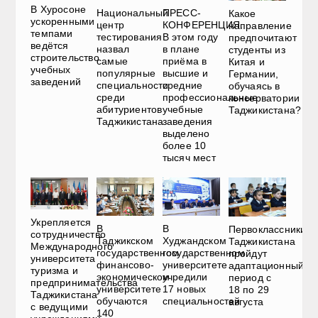
В Хуросоне
Национальный
ПРЕСС-
Какое
ускоренными
центр
КОНФЕРЕНЦИЯ.
направление
темпами
тестирования
В этом году
предпочитают
ведётся
назвал
в плане
студенты из
строительство
самые
приёма в
Китая и
учебных
популярные
высшие и
Германии,
заведений
специальности
средние
обучаясь в
среди
профессиональные
консерватории
абитуриентов
учебные
Таджикистана?
Таджикистана
заведения
выделено
более 10
тысяч мест
Укрепляется
В
В
Первоклассники
сотрудничество
Таджикском
Худжандском
Таджикистана
Международного
государственном
государственном
пройдут
университета
финансово-
университете
адаптационный
туризма и
экономическом
учредили
период с
предпринимательства
университете
17 новых
18 по 29
Таджикистана
обучаются
специальностей
августа
с ведущими
140