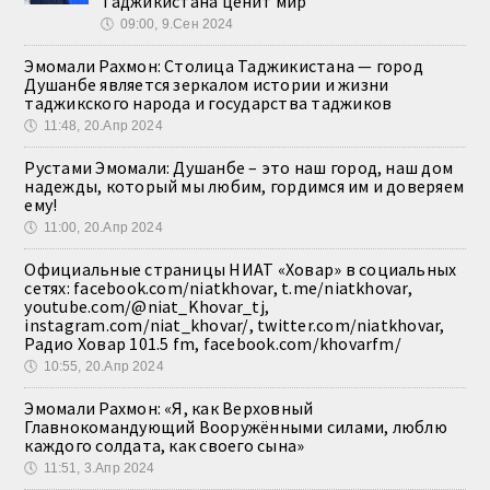
Таджикистана ценит мир
🕔
09:00, 9.Сен 2024
Эмомали Рахмон: Столица Таджикистана — город
Душанбе является зеркалом истории и жизни
таджикского народа и государства таджиков
🕔
11:48, 20.Апр 2024
Рустами Эмомали: Душанбе – это наш город, наш дом
надежды, который мы любим, гордимся им и доверяем
ему!
🕔
11:00, 20.Апр 2024
Официальные страницы НИАТ «Ховар» в социальных
сетях: facebook.com/niatkhovar, t.me/niatkhovar,
youtube.com/@niat_Khovar_tj,
instagram.com/niat_khovar/, twitter.com/niatkhovar,
Радио Ховар 101.5 fm, facebook.com/khovarfm/
🕔
10:55, 20.Апр 2024
Эмомали Рахмон: «Я, как Верховный
Главнокомандующий Вооружёнными силами, люблю
каждого солдата, как своего сына»
🕔
11:51, 3.Апр 2024