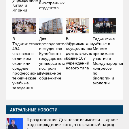
учреждениями
иностранных
Китая и
студентов
Японии
В
В
Для
Таджикские
Таджикистане
Таджикистане
преподавателей
учёные в
осуществляют
494
и студентов
Минске
деятельность
человека с
Кулябского
принимают
более 187
отличием
государственного
участие в
учреждений
окончили
университета
Международном
нового типа
средние
построят
конгрессе
профессионально-
10-этажное
по
технические
общежитие
биологии и
учебные
экологии
заведения
АКТУАЛЬНЫЕ НОВОСТИ
Празднование Дня независимости — яркое
подтверждение того, что славный народ