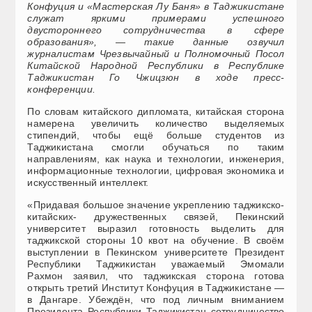
Конфуция и «Мастерская Лу Баня» в Таджикистане
служат яркими примерами успешного
двустороннего сотрудничества в сфере
образования», — такие данные озвучил
журналистам Чрезвычайный и Полномочный Посол
Китайской Народной Республики в Республике
Таджикистан Го Чжицзюн в ходе пресс-
конференции.
По словам китайского дипломата, китайская сторона
намерена увеличить количество выделяемых
стипендий, чтобы ещё больше студентов из
Таджикистана смогли обучаться по таким
направлениям, как наука и технологии, инженерия,
информационные технологии, цифровая экономика и
искусственный интеллект.
«Придавая большое значение укреплению таджикско-
китайских- дружественных связей, Пекинский
университет выразил готовность выделить для
таджикской стороны 10 квот на обучение. В своём
выступлении в Пекинском университете Президент
Республики Таджикистан уважаемый Эмомали
Рахмон заявил, что таджикская сторона готова
открыть третий Институт Конфуция в Таджикистане —
в Дангаре. Убеждён, что под личным вниманием
Президента Республики Таджикистан сотрудничество