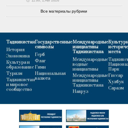
🕔
11:00, 1.Авг 2026
Все материалы рубрики
Таджикистан
Государственные
Международные
Культурн
символы
инициативы
историч
История
Таджикистана
места
Герб
Экономика
Международные
Таджикс
Флаг
Культура и
водные
Национа
образование
Гимн
инициативы
Парк
Туризм
Национальная
Международные
Гиссар
валюта
Таджикистан
инициативы
Хулбук
и мировое
Таджикистана
Саразм
сообщество
Навруз