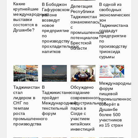
Какие
В Бободжон
В одной из
Делегация
крупнейшие
Гафуровском
свободных
Республики
международные
районе
экономических
Таджикистан
выставки
возведут
зон
ознакомилась
состоятся в
новое
Таджикистана
с
Душанбе?
предприятие
создадут
промышленным
по
предприятие
потенциалом
производству
по
Брестской
прохладительных
производству
области
напитков
триоксида
сурьмы
Международный
Таджикистан
В
Обсуждено
форум
стал
Таджикистане
создание
пищевой
лидером в
пройдет
современного
промышленности
СНГ по
Международный
индустриального
соберёт в
темпам
текстильный
парка в
Душанбе
роста
форум
Согде с
более 500
промышленного
участием
участников
производства
китайских
из 15 стран
инвестиций