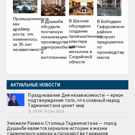
Промышленность
В Шанхае
В Душанбе
В Бободжон
как
обсуждено
обсудили
Гафуровском
драйвер
создание
поэтапную
районе
роста: что
промышленного
локализацию
построят
изменилось
кластера
производства
предприятие
за 35 лет
цветных
электромобилей
по
независимости?
металлов в
и
производству
Согдийской
мототехники
масла
области
АКТУАЛЬНЫЕ НОВОСТИ
Празднование Дня независимости — яркое
подтверждение того, что славный народ
Таджикистана ценит мир
🕔
09:00, 9.Сен 2024
Эмомали Рахмон: Столица Таджикистана — город
Душанбе является зеркалом истории и жизни
таджикского народа и государства таджиков