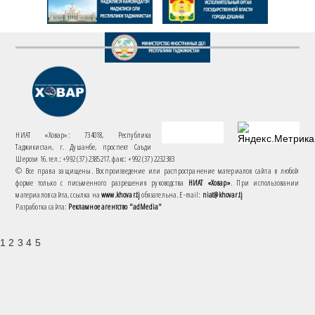
НИАТ «Ховар»: 734018, Республика
Таджикистан, г. Душанбе, проспект Саъди
Шерози 16. тел.: +992 (37) 2385217, факс: +992 (37) 2232383
© Все права защищены. Воспроизведение или распространение материалов сайта в любой
форме только с письменного разрешения руководства
НИАТ «Ховар»
. При использовании
материалов сайта, ссылка на
www.khovar.tj
обязательна. E-mail:
niat@khovar.tj
Разработка сайта:
Рекламное агентство "adMedia"
1 2 3 4 5