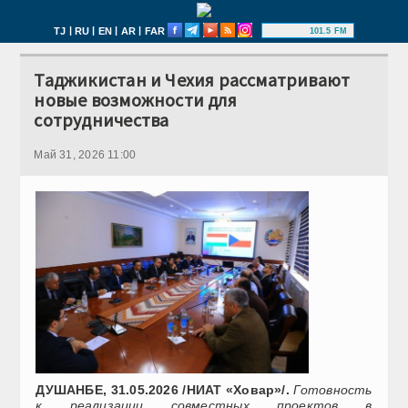
|
|
|
|
TJ
RU
EN
AR
FAR
101.5 FM
Таджикистан и Чехия рассматривают
новые возможности для
сотрудничества
Май 31, 2026 11:00
ДУШАНБЕ, 31.05.2026 /НИАТ «Ховар»/.
Готовность
к реализации совместных проектов в