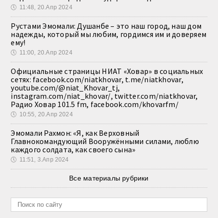
🕔
11:48, 20.Апр 2024
Рустами Эмомали: Душанбе – это наш город, наш дом
надежды, который мы любим, гордимся им и доверяем
ему!
🕔
11:00, 20.Апр 2024
Официальные страницы НИАТ «Ховар» в социальных
сетях: facebook.com/niatkhovar, t.me/niatkhovar,
youtube.com/@niat_Khovar_tj,
instagram.com/niat_khovar/, twitter.com/niatkhovar,
Радио Ховар 101.5 fm, facebook.com/khovarfm/
🕔
10:55, 20.Апр 2024
Эмомали Рахмон: «Я, как Верховный
Главнокомандующий Вооружёнными силами, люблю
каждого солдата, как своего сына»
🕔
11:51, 3.Апр 2024
Все материалы рубрики