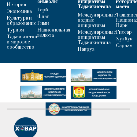
символы
инициативы
историч
История
Таджикистана
места
Герб
Экономика
Международные
Таджикс
Флаг
Культура и
водные
Национа
образование
Гимн
инициативы
Парк
Туризм
Национальная
Международные
Гиссар
валюта
Таджикистан
инициативы
Хулбук
и мировое
Таджикистана
Саразм
сообщество
Навруз