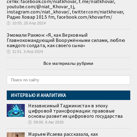
сетях: facebook.com/niatkhovar, t.me/niatkhovar,
youtube.com/@niat_Khovar_tj,
instagram.com/niat_khovar/, twitter.com/niatkhovar,
Радио Ховар 101.5 fm, facebook.com/khovarfm/
🕔
10:55, 20.Апр 2024
Эмомали Рахмон: «Я, как Верховный
Главнокомандующий Вооружёнными силами, люблю
каждого солдата, как своего сына»
🕔
11:51, 3.Апр 2024
Все материалы рубрики
ИНТЕРВЬЮ И АНАЛИТИКА
Независимый Таджикистан в эпоху
цифровой трансформации: правовые
основы развития цифрового государства
🕔
09:00, 6.Авг 2026
Марьям Исаева рассказала, как