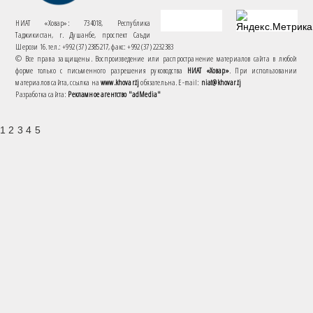
НИАТ «Ховар»: 734018, Республика
Таджикистан, г. Душанбе, проспект Саъди
Шерози 16. тел.: +992 (37) 2385217, факс: +992 (37) 2232383
© Все права защищены. Воспроизведение или распространение материалов сайта в любой
форме только с письменного разрешения руководства
НИАТ «Ховар»
. При использовании
материалов сайта, ссылка на
www.khovar.tj
обязательна. E-mail:
niat@khovar.tj
Разработка сайта:
Рекламное агентство "adMedia"
1 2 3 4 5