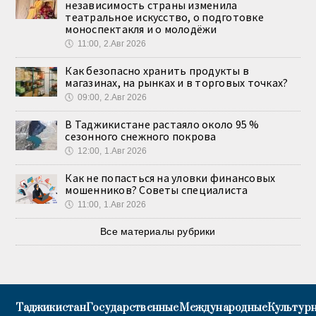
независимость страны изменила
театральное искусство, о подготовке
моноспектакля и о молодёжи
🕔
11:00, 2.Авг 2026
Как безопасно хранить продукты в
магазинах, на рынках и в торговых точках?
🕔
09:00, 2.Авг 2026
В Таджикистане растаяло около 95 %
сезонного снежного покрова
🕔
12:00, 1.Авг 2026
Как не попасться на уловки финансовых
мошенников? Советы специалиста
🕔
11:00, 1.Авг 2026
Все материалы рубрики
Таджикистан
Государственные
Международные
Культурн