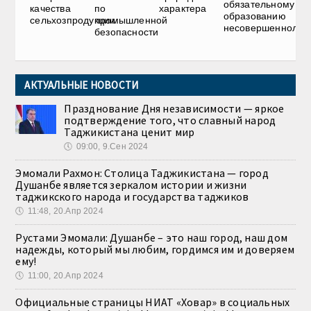
обязательному
качества
по
характера
образованию
сельхозпродукции
промышленной
несовершеннолет
безопасности
АКТУАЛЬНЫЕ НОВОСТИ
Празднование Дня независимости — яркое
подтверждение того, что славный народ
Таджикистана ценит мир
🕔
09:00, 9.Сен 2024
Эмомали Рахмон: Столица Таджикистана — город
Душанбе является зеркалом истории и жизни
таджикского народа и государства таджиков
🕔
11:48, 20.Апр 2024
Рустами Эмомали: Душанбе – это наш город, наш дом
надежды, который мы любим, гордимся им и доверяем
ему!
🕔
11:00, 20.Апр 2024
Официальные страницы НИАТ «Ховар» в социальных