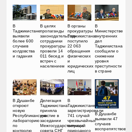
В
В
В целях
В органы
Министерстве
Таджикистане
пропаганды
прокуратуры
внутренних
выявили
законодательства
Таджикистана
дел
более 600
сотрудники
поступило
Таджикистана
случаев
прокуратуры
22 063
сообщили о
колдовства
провели 14
обращения
снижении
и гадания
011 бесед и
физических
уровня
встреч с
и
преступности
населением
юридических
в стране
лиц
В Душанбе
Делегация
В
откроют
Таджикистана
Таджикистане
новую
приняла
зарегистрировали
В Душанбе
Республиканскую
участие в
741 случай
выявили 47
лабораторию
заседании
чрезвычайных
случаев
по
Межгосударственного
ситуаций
воспрепятствован
контролю
совета СНГ
природного