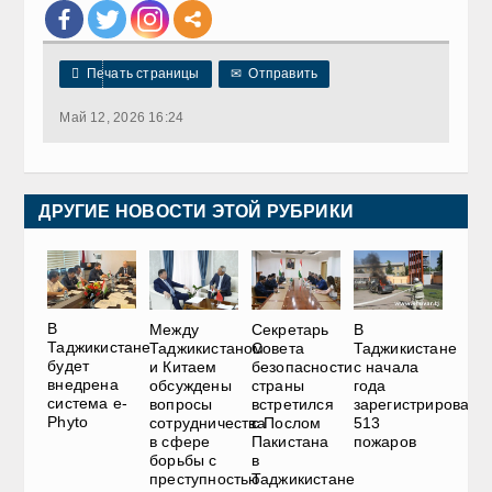

Печать страницы
✉
Отправить
Май 12, 2026 16:24
ДРУГИЕ НОВОСТИ ЭТОЙ РУБРИКИ
В
Между
Секретарь
В
Таджикистане
Таджикистаном
Совета
Таджикистане
будет
и Китаем
безопасности
с начала
внедрена
обсуждены
страны
года
система e-
вопросы
встретился
зарегистрировано
Phyto
сотрудничества
с Послом
513
в сфере
Пакистана
пожаров
борьбы с
в
преступностью
Таджикистане